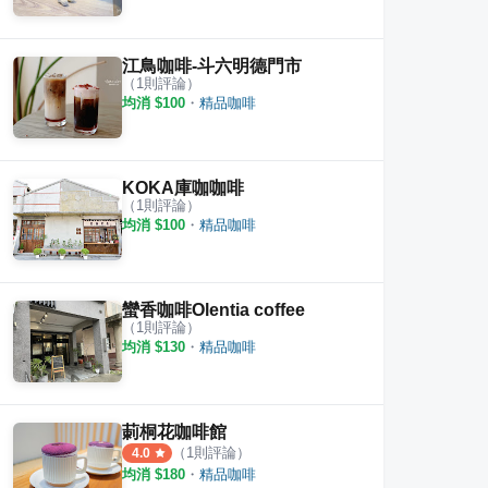
江鳥咖啡-斗六明德門市
（
1
則評論）
均消 $
100
・
精品咖啡
KOKA庫咖咖啡
（
1
則評論）
均消 $
100
・
精品咖啡
蠻香咖啡Olentia coffee
（
1
則評論）
均消 $
130
・
精品咖啡
莿桐花咖啡館
（
1
則評論）
4.0
均消 $
180
・
精品咖啡