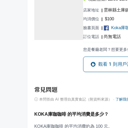
雲林縣土庫鎮
店家地址
|
$
100
均消價位
|
Koka庫
臉書頁面
|
尚無電話
訂位電話
|
您是餐廳老闆？想要更多
觀看
1
則用戶
常見問題
ⓘ
本問答由 AI 整理自真實食記（附資料來源）
·
了解我
KOKA庫咖咖啡 的平均消費是多少？
KOKA庫咖咖啡 的平均消費約為 100 元。