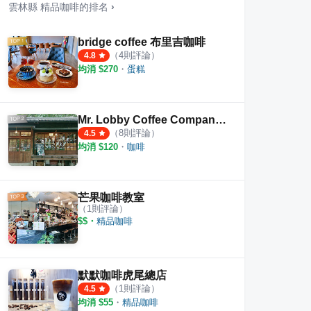
雲林縣
精品咖啡
的排名
›
bridge coffee 布里吉咖啡
（
4
則評論）
4.8
均消 $
270
・
蛋糕
肉麵線
日成香肉鬆
偶鵝
·
11
則評論
·
1
則評論
4.5
5.0
Mr. Lobby Coffee Company （大堂咖啡企業社）
（
8
則評論）
4.5
均消 $
120
・
咖啡
芒果咖啡教室
（
1
則評論）
$$
・
精品咖啡
默默咖啡虎尾總店
（
1
則評論）
4.5
均消 $
55
・
精品咖啡