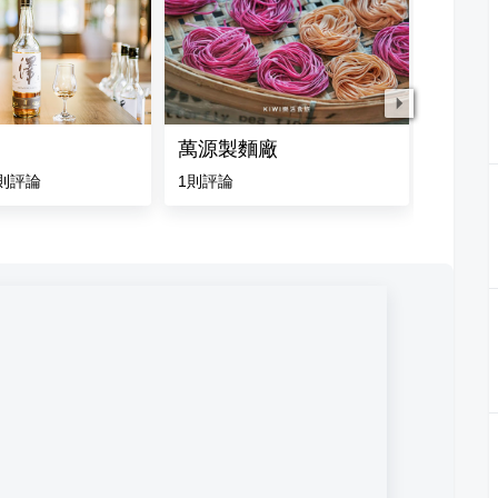
萬源製麵廠
阿明鴨
則評論
1
則評論
4.8