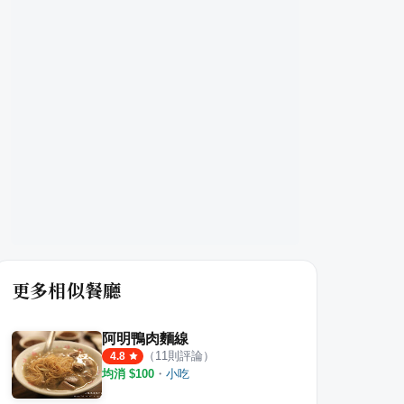
更多相似餐廳
阿明鴨肉麵線
（
11
則評論）
4.8
均消 $
100
・
小吃