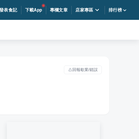
發表食記
下載App
專欄文章
店家專區
排行榜
回報歇業/錯誤