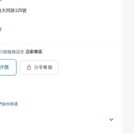
大同路125號
咖
行銷服務請至
店家專區
評價
分享餐廳
們如何精選