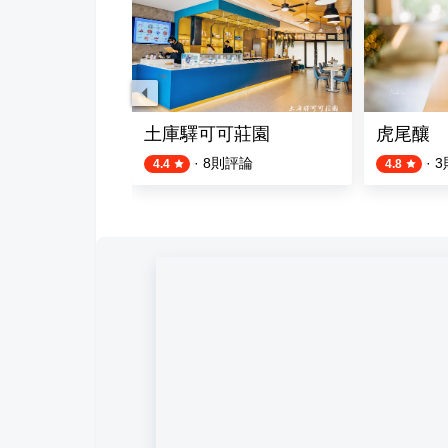
料理 Da Davide Italian Home Cooking
土庫驛可可莊園
虎尾釀
評論
·
8
則評論
·
3
4.4
4.8