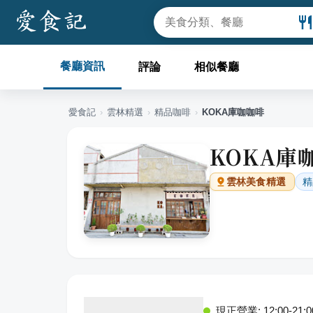
餐廳資訊
評論
相似餐廳
愛食記
›
雲林
精選
›
精品咖啡
›
KOKA庫咖咖啡
KOKA庫
精
雲林
美食精選
現正營業: 12:00-21:0