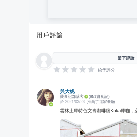
用戶評論
留下評論
給予評分
吳大妮
愛食記部落客
(
951
篇食記)
於
2021/03/23
推薦了這家餐廳
雲林土庫特色文青咖啡廳Koka庫咖，