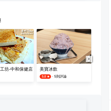
廳
工坊-中和保健店
美寶冰飲
劉家牛
·
5
則評論
2
則評論
5.0