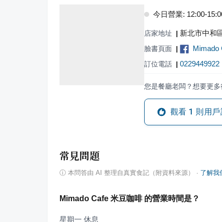
今日營業: 12:00-15:00,
新北市中和區
店家地址
|
Mimado
臉書頁面
|
0229449922
訂位電話
|
您是餐廳老闆？想要更多
觀看
1
則用戶
常見問題
ⓘ
本問答由 AI 整理自真實食記（附資料來源）
·
了解我
Mimado Cafe 米豆咖啡 的營業時間是？
星期一 休息
