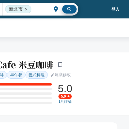
新北市
登入
Cafe 米豆咖啡
建議修改
啡
早午餐
義式料理
5.0
5.0
1
則評論