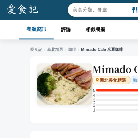
餐廳資訊
評論
相似餐廳
愛食記
›
新北
精選
›
咖啡
›
Mimado Cafe 米豆咖啡
Mimado 
咖
新北
美食精選
5
5 星：1 則評論
4
4 星：0 則評論
3
3 星：0 則評論
2
2 星：0 則評論
1
1 星：0 則評論