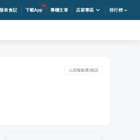
發表食記
下載App
專欄文章
店家專區
排行榜
回報歇業/錯誤