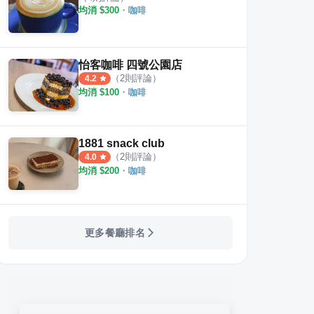
均消 $
300
・
咖啡
怡客咖啡 四號公園店
（
2
則評論）
4.2
均消 $
100
・
咖啡
1881 snack club
（
2
則評論）
4.0
均消 $
200
・
咖啡
更多餐廳排名