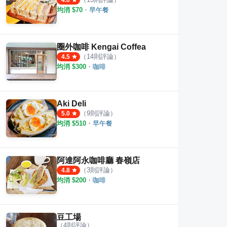
4.6
均消 $
70
・
早午餐
圈外咖啡 Kengai Coffea
（
14
則評論）
4.5
均消 $
300
・
咖啡
Aki Deli
（
9
則評論）
5.0
均消 $
510
・
早午餐
阿達阿永咖啡廳 春嶺店
（
3
則評論）
4.8
均消 $
200
・
咖啡
豆工場
（
4
則評論）