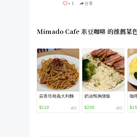
+
1
分享
Mimado Cafe 米豆咖啡
的推薦菜
蒜香培根義大利麵
奶油鴨胸燉飯
咖
$110
$200
$1
1
2