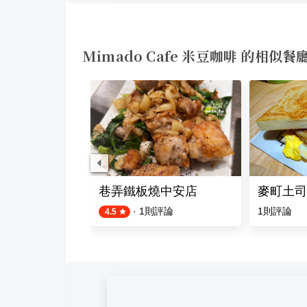
Mimado Cafe 米豆咖啡 的相似餐
總店
巷弄鐵板燒中安店
麥町土司
·
1
則評論
1
則評論
4.5