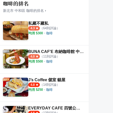
咖啡的排名
新北市
中和區
咖啡
的排名
›
私藏不藏私
（
64
則評論）
4.3
均消 $
300
・
咖啡
BUNA CAF'E 布納咖啡館 中和公園館
（
11
則評論）
4.0
均消 $
500
・
咖啡
肉麵
金正好吃麵線
保健
0
則評論
4.5
J’s Coffee 僦室 貓屋
（
14
則評論）
4.8
均消 $
250
・
咖啡
EVERYDAY CAFE 四號公園店
（
13
則評論）