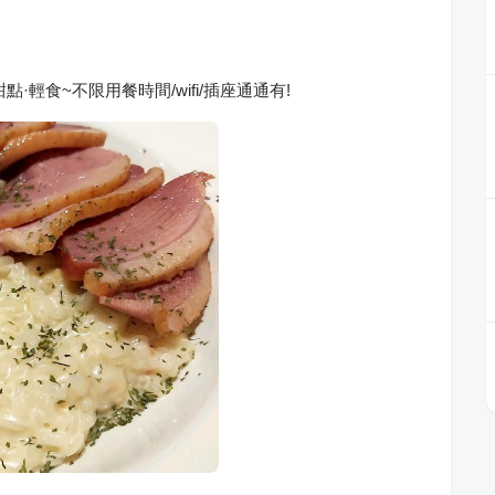
甜點·輕食~不限用餐時間/wifi/插座通通有!