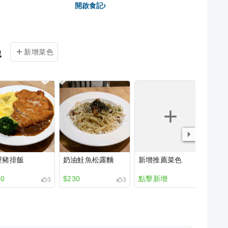
›
開啟食記
色
新增菜色
哩豬排飯
奶油鮭魚松露麵
新增推薦菜色
50
$230
點擊新增
3
3