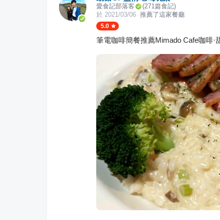
愛食記部落客
(
271
篇食記)
於
2021/03/06
推薦了這家餐廳
5.0
筆電咖啡簡餐推薦Mimado Cafe咖啡·