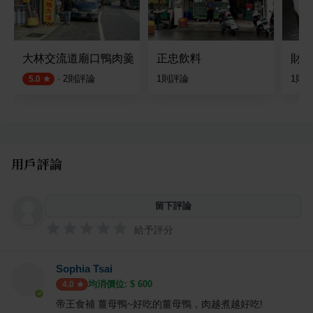
大林交流道廟口鴨肉羹
正忠飲料
財哥
·
2
則評論
1
則評論
1
則
5.0
用戶評論
留下評論
給予評分
Sophia Tsai
均消價位: $
600
4.0
帝王食補 薑母鴨~好吃的薑母鴨，肉越煮越好吃!