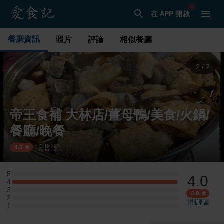
在 APP 開啟
餐廳資訊
照片
評論
相似餐廳
2
/
2
帝王食補 大林店/薑母鴨/美食/火鍋/
餐廳/晚餐
1
則評論
·
4.0
5
4.0
5 星：0 則評論
4
4 星：1 則評論
3
3 星：0 則評論
4.0
2
2 星：0 則評論
1
則評論
1
1 星：0 則評論