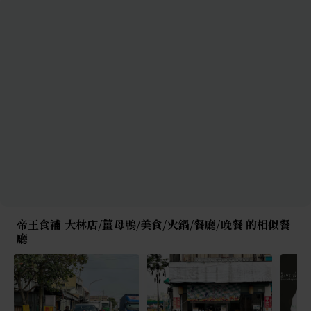
帝王食補 大林店/薑母鴨/美食/火鍋/餐廳/晚餐 的相似餐
廳