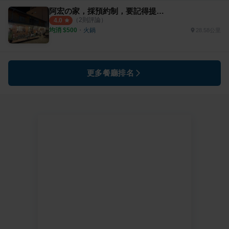
阿宏の家，採預約制，要記得提前打電話
（
2
則評論）
4.0
均消 $
500
・
火鍋
28.58公里
更多餐廳排名