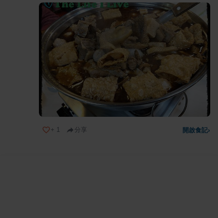
+
1
分享
開啟食記
›