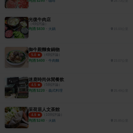
均消 $
295
・
咖啡
28.73公里
光復牛肉店
（
4
則評論）
均消 $
830
・
火鍋
15.03公里
御牛殿麵食鍋物
（
4
則評論）
5.0
均消 $
400
・
牛肉麵
23.07公里
迷鹿時尚休閒餐飲
（
5
則評論）
4.5
均消 $
220
・
義式料理
25.49公里
采荷居人文茶館
（
10
則評論）
4.9
均消 $
240
・
火鍋
25.85公里