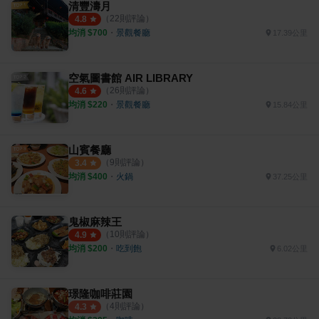
清豐濤月
（
22
則評論）
4.8
均消 $
700
・
景觀餐廳
17.39公里
空氣圖書館 AIR LIBRARY
（
26
則評論）
4.6
均消 $
220
・
景觀餐廳
15.84公里
山賓餐廳
（
9
則評論）
3.4
均消 $
400
・
火鍋
37.25公里
鬼椒麻辣王
（
10
則評論）
4.9
均消 $
200
・
吃到飽
6.02公里
璟隆咖啡莊園
（
4
則評論）
4.3