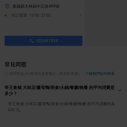
嘉義縣大林鎮中正路499號
現正營業: 16:00-23:00
052651534
常見問題
ⓘ
本問答由 AI 整理自真實食記（附資料來源）
·
了解我們如何精選
帝王食補 大林店/薑母鴨/美食/火鍋/餐廳/晚餐 的平均消費是
多少？
帝王食補 大林店/薑母鴨/美食/火鍋/餐廳/晚餐 的平均消費約為 
600 元。