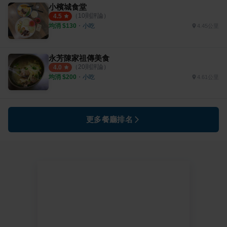
小檳城食堂
（
10
則評論）
4.5
均消 $
130
・
小吃
4.45公里
永芳陳家祖傳美食
（
20
則評論）
4.0
均消 $
200
・
小吃
4.61公里
更多餐廳排名