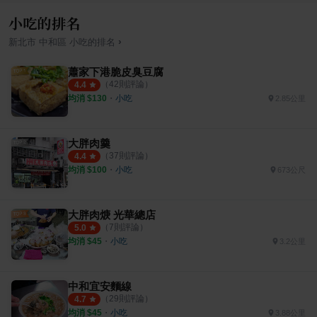
小吃的排名
›
新北市
中和區
小吃
的排名
蕭家下港脆皮臭豆腐
（
42
則評論）
4.4
均消 $
130
・
小吃
2.85公里
大胖肉羹
（
37
則評論）
4.4
均消 $
100
・
小吃
673公尺
大胖肉焿 光華總店
（
7
則評論）
5.0
均消 $
45
・
小吃
3.2公里
中和宜安麵線
（
29
則評論）
4.7
均消 $
45
・
小吃
3.88公里