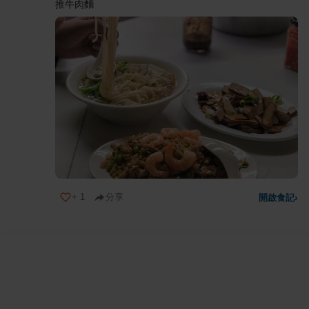
推牛肉麵
+
1
分享
開啟食記
›