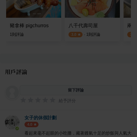
豬拿棒 pigchurros
八千代壽司屋
兩支
1
則評論
·
1
則評論
3.0
3.0
用戶評論
留下評論
給予評分
女子的休假計劃
4.0
看起來毫不起眼的小吃攤，藏著鑊氣十足的炒飯與人氣大