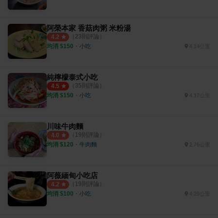
阿榮本家 香菇肉粥 米粉湯
（
23
則評論）
4.2
均消 $
150
・
小吃
4.14公里
純檸檬泰式小吃
（
35
則評論）
4.5
均消 $
150
・
小吃
4.17公里
川味牛肉麵
（
19
則評論）
4.0
均消 $
120
・
牛肉麵
2.76公里
阿薇緬甸小吃店
（
19
則評論）
4.2
均消 $
100
・
小吃
4.29公里