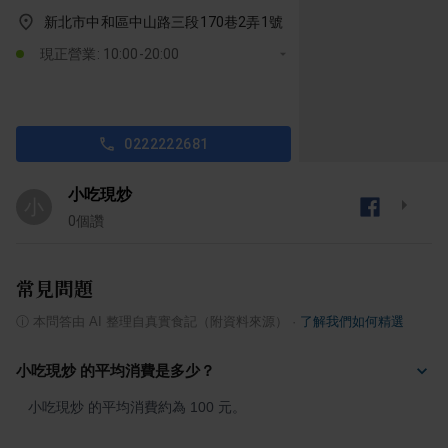
新北市中和區中山路三段170巷2弄1號
現正營業: 10:00-20:00
0222222681
小吃現炒
小
0
個讚
常見問題
ⓘ
本問答由 AI 整理自真實食記（附資料來源）
·
了解我們如何精選
小吃現炒 的平均消費是多少？
小吃現炒 的平均消費約為 100 元。