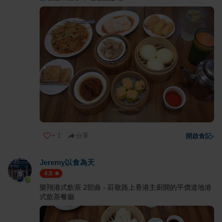
+
1
分享
開啟食記
›
Jeremy以食為天
4.5
樂翔港式飲茶 2部曲 - 莊敬路上香港主廚開的平價道地港
式飲茶餐廳