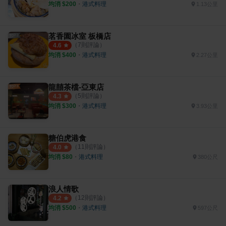
均消 $
200
・
港式料理
1.13公里
茗香園冰室 板橋店
（
7
則評論）
4.6
均消 $
400
・
港式料理
2.27公里
龍囍茶檔-亞東店
（
5
則評論）
4.3
均消 $
300
・
港式料理
3.93公里
糖伯虎港食
（
11
則評論）
4.0
均消 $
80
・
港式料理
380公尺
浪人情歌
（
12
則評論）
4.2
均消 $
500
・
港式料理
597公尺