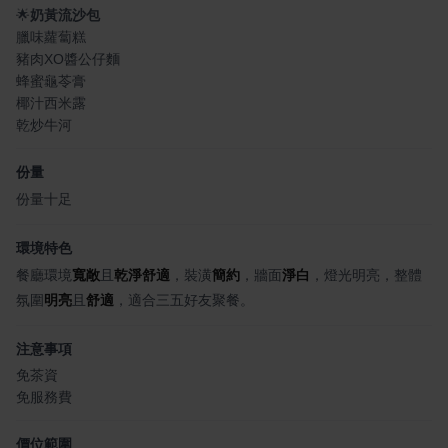
🌟
奶黃流沙包
臘味蘿蔔糕
豬肉XO醬公仔麵
蜂蜜龜苓膏
椰汁西米露
乾炒牛河
份量
份量十足
環境特色
餐廳環境
寬敞
且
乾淨舒適
，裝潢
簡約
，牆面
淨白
，燈光明亮，整體
氛圍
明亮
且
舒適
，適合三五好友聚餐。
注意事項
免茶資
免服務費
價位範圍