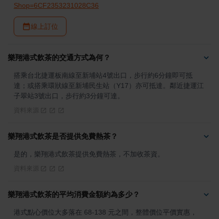
Shop=6CF2353231028C36
線上訂位
樂翔港式飲茶的交通方式為何？
搭乘台北捷運板南線至新埔站4號出口，步行約6分鐘即可抵
達；或搭乘環狀線至新埔民生站（Y17）亦可抵達。鄰近捷運江
子翠站3號出口，步行約3分鐘可達。
資料來源
樂翔港式飲茶是否提供免費熱茶？
是的，樂翔港式飲茶提供免費熱茶，不加收茶資。
資料來源
樂翔港式飲茶的平均消費金額約為多少？
港式點心價位大多落在 68-138 元之間，整體價位平價實惠，