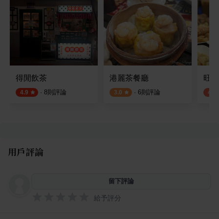
得閒飲茶
港麗茶餐廳
旺角
·
8
則評論
·
6
則評論
4.9
3.0
4.3
用戶評論
留下評論
給予評分