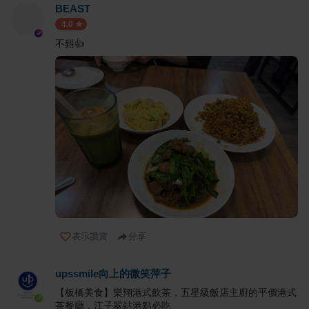
BEAST
4.0
不錯👍
表示讚賞
分享
upssmile向上的微笑萍子
【板橋美食】樂翔港式飲茶，五星級飯店主廚的平價港式
茶餐廳，江子翠站港點必吃