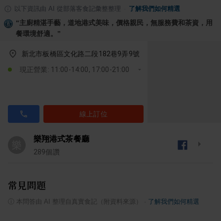
以下資訊由 AI 從部落客食記彙整整理
·
了解我們如何精選
“
主廚精湛手藝，道地港式美味，價格親民，無服務費和茶資，用
餐環境舒適。
”
新北市板橋區文化路二段182巷9弄9號
現正營業: 11:00-14:00, 17:00-21:00
線上訂位
樂翔港式茶餐廳
樂
289
個讚
常見問題
ⓘ
本問答由 AI 整理自真實食記（附資料來源）
·
了解我們如何精選