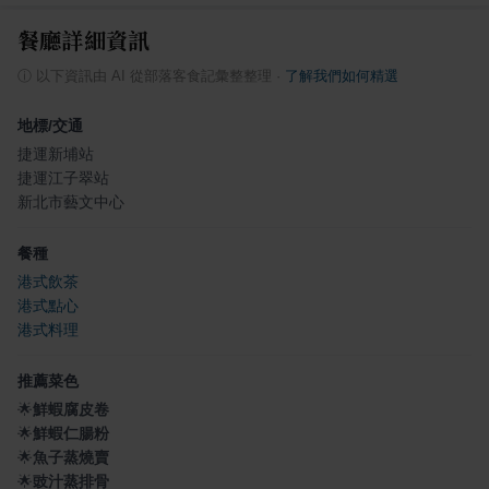
餐廳詳細資訊
ⓘ
以下資訊由 AI 從部落客食記彙整整理
·
了解我們如何精選
地標/交通
捷運新埔站
捷運江子翠站
新北市藝文中心
餐種
港式飲茶
港式點心
港式料理
推薦菜色
🌟
鮮蝦腐皮卷
🌟
鮮蝦仁腸粉
🌟
魚子蒸燒賣
🌟
豉汁蒸排骨