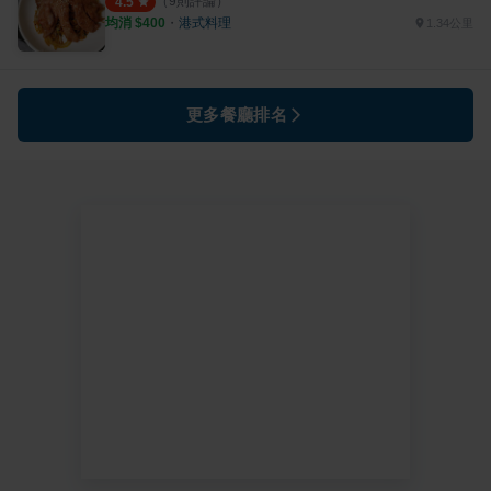
（
9
則評論）
4.5
均消 $
400
・
港式料理
1.34公里
更多餐廳排名