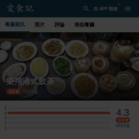
在 APP 開啟
餐廳資訊
照片
評論
相似餐廳
3
/
5
樂翔港式飲茶
5
則評論
·
4.3
5
4.3
5 星：0 則評論
4
4 星：3 則評論
3
3 星：0 則評論
4.3
2
2 星：0 則評論
5
則評論
1
1 星：0 則評論