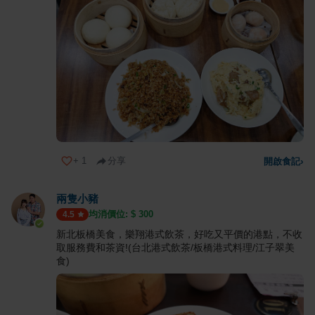
+
1
分享
開啟食記
›
兩隻小豬
均消價位: $
300
4.5
新北板橋美食，樂翔港式飲茶，好吃又平價的港點，不收
取服務費和茶資!(台北港式飲茶/板橋港式料理/江子翠美
食)