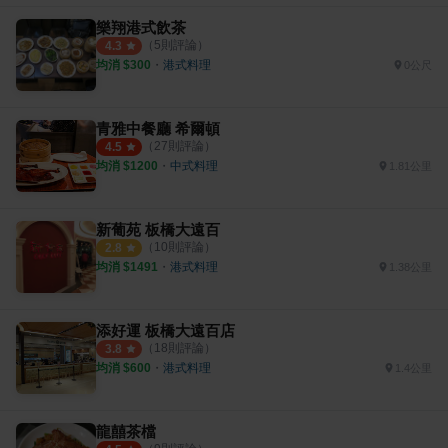
樂翔港式飲茶
（
5
則評論）
4.3
均消 $
300
・
港式料理
0公尺
青雅中餐廳 希爾頓
（
27
則評論）
4.5
均消 $
1200
・
中式料理
1.81公里
新葡苑 板橋大遠百
（
10
則評論）
2.8
均消 $
1491
・
港式料理
1.38公里
添好運 板橋大遠百店
（
18
則評論）
3.8
均消 $
600
・
港式料理
1.4公里
龍囍茶檔