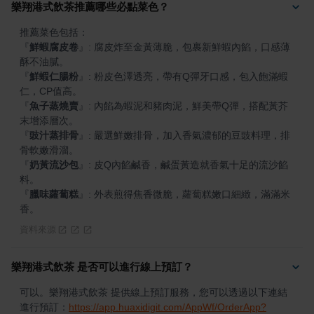
樂翔港式飲茶推薦哪些必點菜色？
『
鮮蝦腐皮卷
』
: 腐皮炸至金黃薄脆，包裹新鮮蝦內餡，口感薄
『
鮮蝦仁腸粉
』
: 粉皮色澤透亮，帶有Q彈牙口感，包入飽滿蝦
『
魚子蒸燒賣
』
: 內餡為蝦泥和豬肉泥，鮮美帶Q彈，搭配黃芥
『
豉汁蒸排骨
』
: 嚴選鮮嫩排骨，加入香氣濃郁的豆豉料理，排
『
奶黃流沙包
』
: 皮Q內餡鹹香，鹹蛋黃造就香氣十足的流沙餡
『
臘味蘿蔔糕
』
: 外表煎得焦香微脆，蘿蔔糕嫩口細緻，滿滿米
香。
資料來源
樂翔港式飲茶 是否可以進行線上預訂？
可以。樂翔港式飲茶 提供線上預訂服務，您可以透過以下連結
進行預訂：
https://app.huaxidigit.com/AppWf/OrderApp?