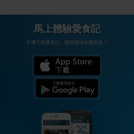
馬上體驗愛食記
手機下載愛食記，隨時隨地收藏美食！