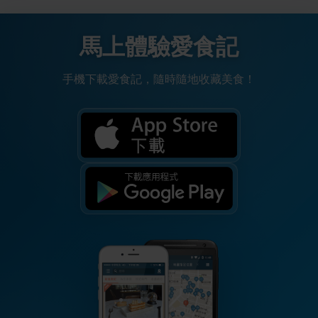
馬上體驗愛食記
手機下載愛食記，隨時隨地收藏美食！