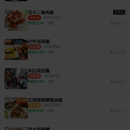
店小二魯肉飯
百選店
（
87
則評論）
4.4
均消 $
150
・
小吃
654公尺
33年知高飯
（
58
則評論）
4.3
均消 $
100
・
小吃
1.54公里
朱記花枝羹
（
63
則評論）
3.9
均消 $
120
・
小吃
652公尺
五燈獎豬腳魯肉飯
（
28
則評論）
2.8
均消 $
200
・
小吃
343公尺
清水排骨麵