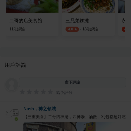
二哥的店美食館
三兄弟麵攤
永春
11
則評論
·
18
則評論
4.0
4.5
用戶評論
留下評論
給予評分
Nash，神之領域
【三重美食】二哥四神湯，四神湯、油飯、刈包都超好吃