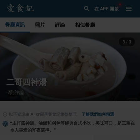
在 APP 開啟
餐廳資訊
照片
評論
相似餐廳
3
/
3
二哥四神湯
2
則評論
·
以下資訊由 AI 從部落客食記彙整整理
·
了解我們如何精選
“
主打四神湯、油飯和刈包等經典台式小吃，美味可口，是三重在
地人喜愛的宵夜選擇。
”