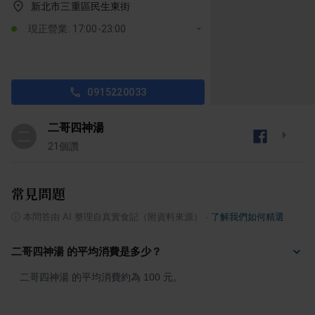
新北市三重區民生東街
現正營業: 17:00-23:00
0915220033
二哥四神湯
二
21
個讚
常見問題
ⓘ
本問答由 AI 整理自真實食記（附資料來源）
·
了解我們如何精選
二哥四神湯 的平均消費是多少？
二哥四神湯 的平均消費約為 100 元。