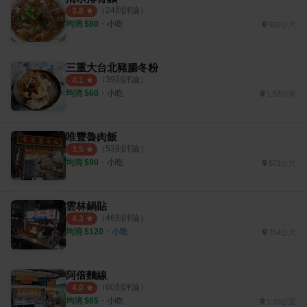
（
24
則評論）
3.8
均消 $
80
・
小吃
937公尺
三重大台北豬腸冬粉
（
39
則評論）
4.1
均消 $
60
・
小吃
1.58公里
唯豐魯肉飯
（
53
則評論）
3.5
均消 $
90
・
小吃
871公尺
雲林鍋貼
（
46
則評論）
4.3
均消 $
120
・
小吃
754公尺
阿倍麵線
（
60
則評論）
4.0
均消 $
65
・
小吃
1.15公里