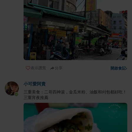
表示讚賞
分享
開啟食記
›
小可愛阿貴
三重美食：二哥四神湯，金瓜米粉、油飯和刈包都好吃！
三重宵夜推薦