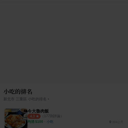
小吃的排名
›
新北市
三重區
小吃
的排名
今大魯肉飯
（
177
則評論）
4.3
均消 $
100
・
小吃
394公尺