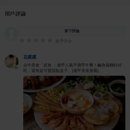
用戶評論
留下評論
給予評分
花露露
台中美食「貳食 」逢甲人氣平價早午餐！鹹食義麵好好
吃，還有超可愛甜點盒子。|逢甲美食推薦|