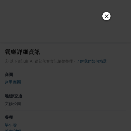
餐廳詳細資訊
ⓘ
以下資訊由 AI 從部落客食記彙整整理
·
了解我們如何精選
商圈
逢甲商圈
地標/交通
文修公園
餐種
早午餐