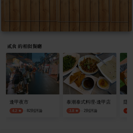
貳食 的相似餐廳
逢甲夜市
泰潮泰式料理-逢甲店
隱谷
·
82
則評論
·
2
則評論
4.2
3.8
4.5