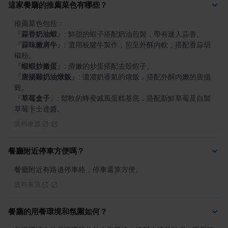
這家餐廳的推薦菜色有哪些？
『
蒜香奶油蝦
』
『
蒜味嫩肩牛
』
: 選用板腱牛製作，煎至外酥內軟，搭配香蒜胡
『
蝦蝦炒嫩蛋
』
『
唐揚雞奶油燉飯
』
: 濃濃奶香氣的燉飯，搭配外酥內嫩的唐揚
『
草莓盒子
』
: 鬆軟的蜂蜜戚風蛋糕基底，搭配新鮮草莓及自製
草莓卡士達醬。
資料來源
餐廳附近停車方便嗎？
餐廳附近有路邊停車格，停車還算方便。
資料來源
餐廳的用餐環境和氛圍如何？