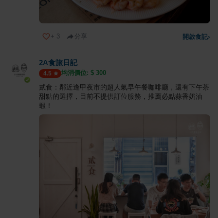
+
3
分享
開啟食記
›
2A食旅日記
均消價位: $
300
4.5
貳食：鄰近逢甲夜市的超人氣早午餐咖啡廳，還有下午茶
甜點的選擇，目前不提供訂位服務，推薦必點蒜香奶油
蝦！