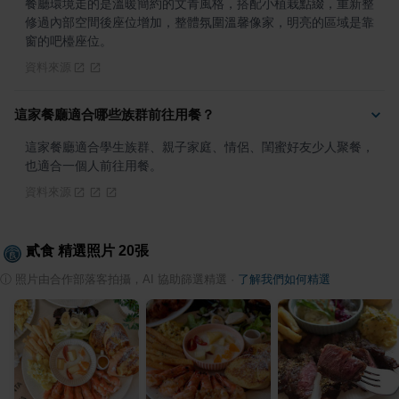
餐廳環境走的是溫暖簡約的文青風格，搭配小植栽點綴，重新整
修過內部空間後座位增加，整體氛圍溫馨像家，明亮的區域是靠
窗的吧檯座位。
資料來源
這家餐廳適合哪些族群前往用餐？
這家餐廳適合學生族群、親子家庭、情侶、閨蜜好友少人聚餐，
也適合一個人前往用餐。
資料來源
貳食
精選照片
20
張
ⓘ
照片由合作部落客拍攝，AI 協助篩選精選
·
了解我們如何精選