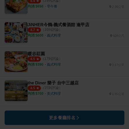
（
29
則評論）
4.4
均消 $
650
・
早午餐
2.96公里
JiNHER今鶴-義式餐酒館 逢甲店
（
10
則評論）
4.7
均消 $
600
・
義式料理
428公尺
暖谷莊園
（
17
則評論）
4.5
均消 $
390
・
義式料理
3.17公里
the Diner 樂子 台中三越店
（
15
則評論）
4.5
均消 $
700
・
美式料理
1.85公里
更多餐廳排名