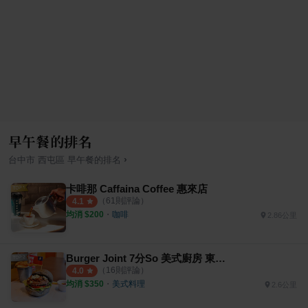
早午餐的排名
›
台中市
西屯區
早午餐
的排名
卡啡那 Caffaina Coffee 惠來店
（
61
則評論）
4.1
均消 $
200
・
咖啡
2.86公里
Burger Joint 7分So 美式廚房 東海店
（
16
則評論）
4.0
均消 $
350
・
美式料理
2.6公里