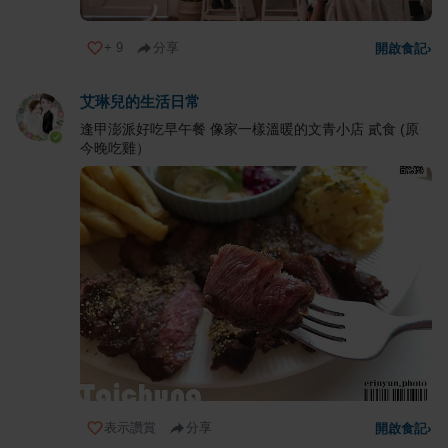
+
9
分享
開啟食記
›
艾琳兒的生活日常
逢甲澎派好吃早午餐 像家一樣溫暖的文青小店 貳食 (原
今晚吃雞）
表示讚賞
分享
開啟食記
›