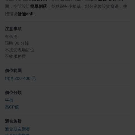
圍，空間設計
簡單俐落
，並點綴有小植栽，部分座位設於窗邊，整
體環境
舒適chill
。
注意事項
有低消
限時 90 分鐘
不接受現場訂位
不收服務費
價位範圍
均消 200-400 元
價位分類
平價
高CP值
適合族群
適合朋友聚餐