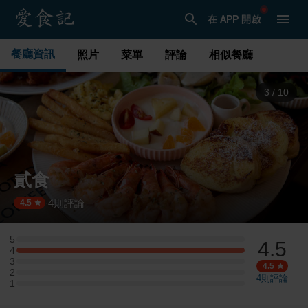
在 APP 開啟
餐廳資訊
照片
菜單
評論
相似餐廳
3
/
10
貳食
4
則評論
·
4.5
5
4.5
5 星：0 則評論
4
4 星：1 則評論
3
3 星：0 則評論
4.5
2
2 星：0 則評論
4
則評論
1
1 星：0 則評論