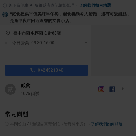
以下資訊由 AI 從部落客食記彙整整理
·
了解我們如何精選
“
貳食提供平價美味早午餐，鹹食義麵令人驚艷，還有可愛甜點，
是逢甲夜市附近溫馨的文青小店。
”
臺中市西屯區西安街88號
今日營業: 09:30-16:00
0424521848
貳食
貳
1075
個讚
常見問題
ⓘ
本問答由 AI 整理自真實食記（附資料來源）
·
了解我們如何精選