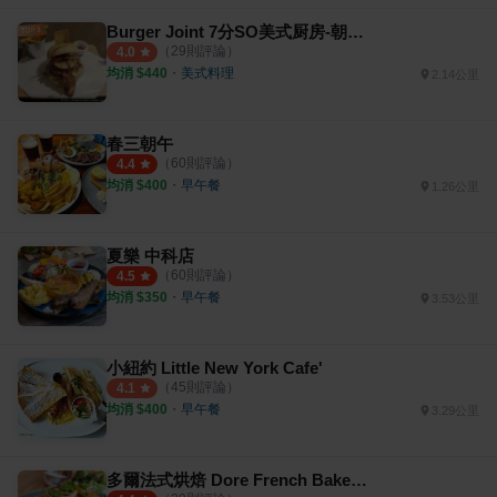
Burger Joint 7分SO美式厨房-朝富店
（
29
則評論）
4.0
均消 $
440
・
美式料理
2.14公里
春三朝午
（
60
則評論）
4.4
均消 $
400
・
早午餐
1.26公里
夏樂 中科店
（
60
則評論）
4.5
均消 $
350
・
早午餐
3.53公里
小紐約 Little New York Cafe'
（
45
則評論）
4.1
均消 $
400
・
早午餐
3.29公里
多爾法式烘焙 Dore French Bakehouse