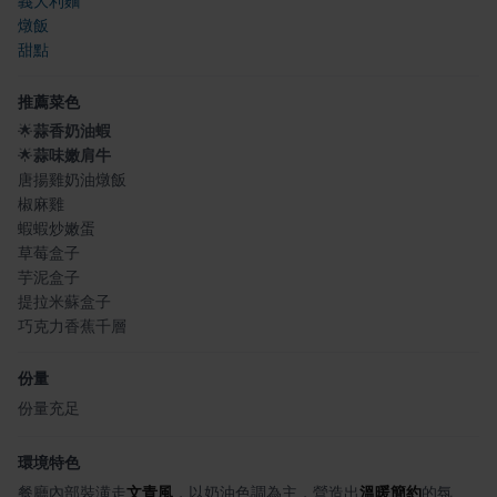
義大利麵
燉飯
甜點
推薦菜色
🌟
蒜香奶油蝦
🌟
蒜味嫩肩牛
唐揚雞奶油燉飯
椒麻雞
蝦蝦炒嫩蛋
草莓盒子
芋泥盒子
提拉米蘇盒子
巧克力香蕉千層
份量
份量充足
環境特色
餐廳內部裝潢走
文青風
，以奶油色調為主，營造出
溫暖簡約
的氛