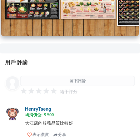
用戶評論
留下評論
給予評分
HenryTseng
均消價位: $
500
大江店的服務品質比較好
表示讚賞
分享