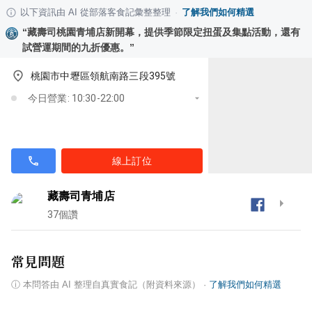
以下資訊由 AI 從部落客食記彙整整理
·
了解我們如何精選
“
藏壽司桃園青埔店新開幕，提供季節限定扭蛋及集點活動，還有
試營運期間的九折優惠。
”
桃園市中壢區領航南路三段395號
今日營業: 10:30-22:00
線上訂位
藏壽司青埔店
37
個讚
常見問題
ⓘ
本問答由 AI 整理自真實食記（附資料來源）
·
了解我們如何精選