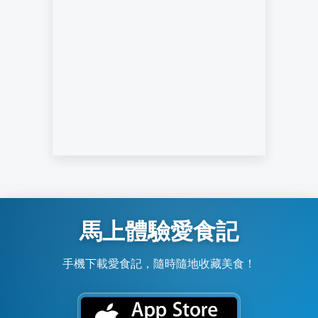
馬上體驗愛食記
手機下載愛食記，隨時隨地收藏美食！