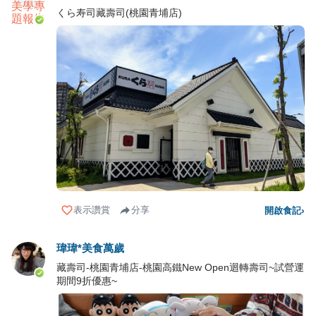
くら寿司藏壽司(桃園青埔店)
表示讚賞
分享
開啟食記
›
瑋瑋*美食萬歲
藏壽司-桃園青埔店-桃園高鐵New Open迴轉壽司~試營運
期間9折優惠~