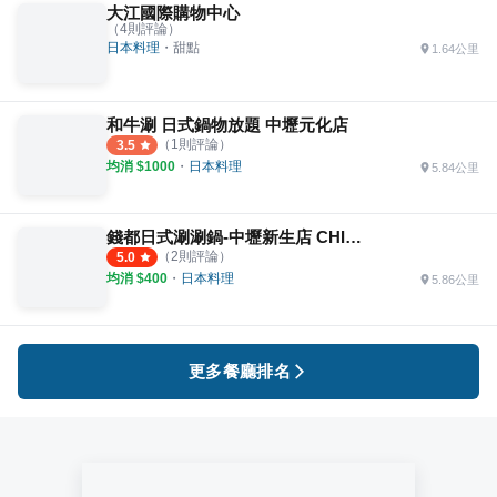
大江國際購物中心
（
4
則評論）
日本料理
・
甜點
1.64公里
和牛涮 日式鍋物放題 中壢元化店
（
1
則評論）
3.5
均消 $
1000
・
日本料理
5.84公里
錢都日式涮涮鍋-中壢新生店 CHIEN TU HOT POT
（
2
則評論）
5.0
均消 $
400
・
日本料理
5.86公里
更多餐廳排名