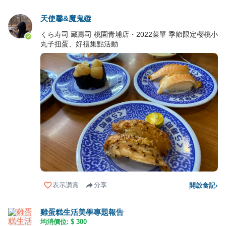
天使馨&魔鬼嫙
くら寿司 藏壽司 桃園青埔店・2022菜單 季節限定櫻桃小
丸子扭蛋、好禮集點活動
表示讚賞
分享
開啟食記
›
雞蛋糕生活美學專題報告
均消價位: $
300