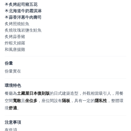
🌟
炙烤起司豬五花
🌟
北海道牛奶霜淇淋
🌟
蒜香洋蔥牛肉壽司
炙烤照燒鮭魚
炙燒玫瑰岩鹽生鮭魚
炙烤蒜香豬
炸蝦天婦羅
和風唐揚雞
份量
份量實在
環境特色
餐廳為
土藏屋日本復刻版
的日式建築造型，外觀相當吸引人，用餐
空間
寬敞
且
坐位多
，座位間設有
隔板
，具有一定的
隱私性
，整體環
境
舒適
。
注意事項
有低消