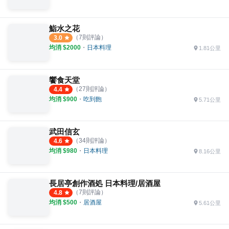
鮨水之花
（
7
則評論）
3.0
均消 $
2000
・
日本料理
1.81公里
饗食天堂
（
27
則評論）
4.4
均消 $
900
・
吃到飽
5.71公里
武田信玄
（
34
則評論）
4.6
均消 $
980
・
日本料理
8.16公里
長居亭創作酒処 日本料理/居酒屋
（
7
則評論）
4.8
均消 $
500
・
居酒屋
5.61公里