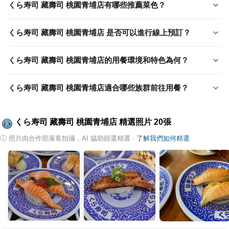
くら寿司 藏壽司 桃園青埔店有哪些推薦菜色？
くら寿司 藏壽司 桃園青埔店 是否可以進行線上預訂？
くら寿司 藏壽司 桃園青埔店的用餐環境和特色為何？
くら寿司 藏壽司 桃園青埔店適合哪些族群前往用餐？
くら寿司 藏壽司 桃園青埔店
精選照片
20
張
ⓘ
照片由合作部落客拍攝，AI 協助篩選精選
·
了解我們如何精選