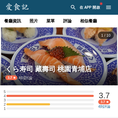
在 APP 開啟
餐廳資訊
照片
菜單
評論
相似餐廳
1
/
10
くら寿司 藏壽司 桃園青埔店
4
則評論
·
3.7
5
3.7
5 星：0 則評論
4
4 星：2 則評論
3
3 星：0 則評論
3.7
2
2 星：1 則評論
4
則評論
1
1 星：0 則評論