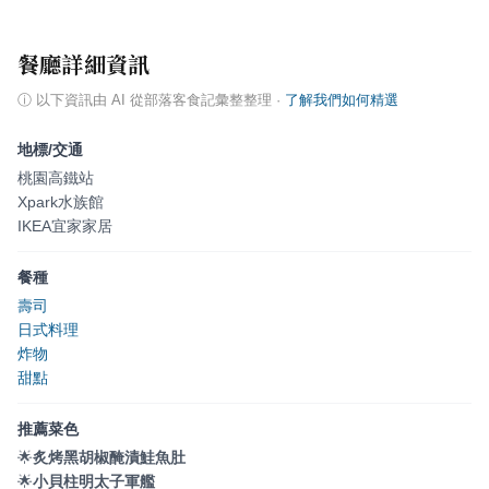
餐廳詳細資訊
ⓘ
以下資訊由 AI 從部落客食記彙整整理
·
了解我們如何精選
地標/交通
桃園高鐵站
Xpark水族館
IKEA宜家家居
餐種
壽司
日式料理
炸物
甜點
推薦菜色
🌟
炙烤黑胡椒醃漬鮭魚肚
🌟
小貝柱明太子軍艦