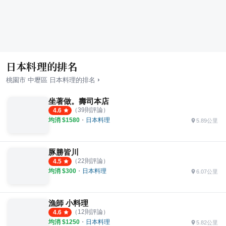
日本料理的排名
›
桃園市
中壢區
日本料理
的排名
坐著做。壽司本店
（
39
則評論）
4.6
均消 $
1580
・
日本料理
5.89公里
豚勝皆川
（
22
則評論）
4.5
均消 $
300
・
日本料理
6.07公里
漁師 小料理
（
12
則評論）
4.6
均消 $
1250
・
日本料理
5.82公里