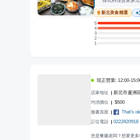
韓式料理豐富多元
新北
美食精選
5
5 星：2 則評論
4
4 星：2 則評論
3
3 星：0 則評論
2
2 星：0 則評論
1
1 星：0 則評論
現正營業: 12:00-15:00,
新北市蘆洲區
店家地址
|
$
500
均消價位
|
That’
臉書頁面
|
0222820918
訂位電話
|
您是餐廳老闆？想要更多