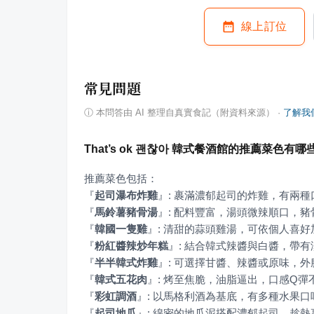
線上訂位
常見問題
ⓘ
本問答由 AI 整理自真實食記（附資料來源）
·
了解我
That’s ok 괜찮아 韓式餐酒館的推薦菜色有哪
『
起司瀑布炸雞
』
『
馬鈴薯豬骨湯
』
『
韓國一隻雞
』
『
粉紅醬辣炒年糕
』
『
半半韓式炸雞
』
『
韓式五花肉
』
『
彩虹調酒
』
『
起司地瓜
』
: 綿密的地瓜泥搭配濃郁起司，趁