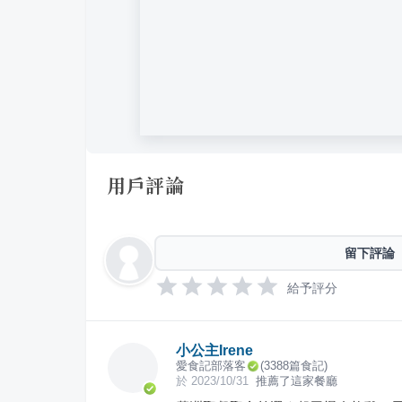
用戶評論
留下評論
給予評分
小公主Irene
愛食記部落客
(
3388
篇食記)
於
2023/10/31
推薦了這家餐廳