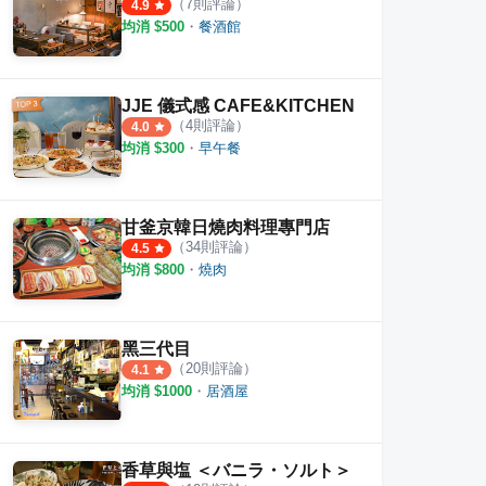
（
7
則評論）
4.9
均消 $
500
・
餐酒館
JJE 儀式感 CAFE&KITCHEN
（
4
則評論）
4.0
均消 $
300
・
早午餐
甘釜京韓日燒肉料理專門店
（
34
則評論）
4.5
均消 $
800
・
燒肉
黑三代目
（
20
則評論）
4.1
均消 $
1000
・
居酒屋
香草與塩 ＜バニラ・ソルト＞