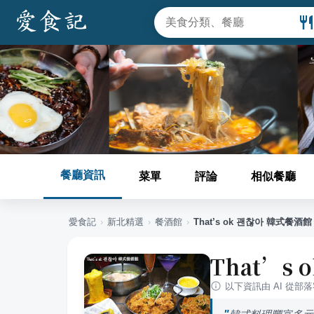
餐廳資訊
菜單
評論
相似餐廳
愛食記
›
新北
精選
›
餐酒館
›
That’s ok 괜찮아 韓式餐酒館
That’s
以下資訊由 AI 從部