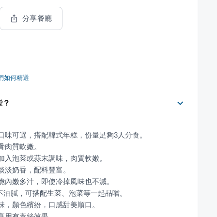
分享餐廳
們如何精選
些？
熱享用有牽絲效果。