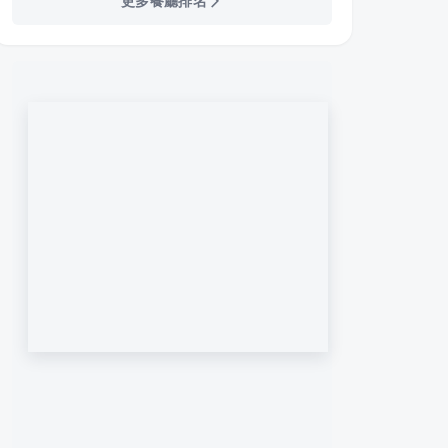
更多餐廳排名
 熱炒餐酒館
海雲韓式料理
韓笑
·
5
則評論
·
22
則評論
4.9
3.5