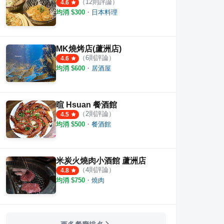
（
12
則評論）
4.6
均消 $
300
・
日本料理
MK燒烤店(蘆洲店)
（
6
則評論）
4.6
均消 $
600
・
居酒屋
暄 Hsuan 餐酒館
（
2
則評論）
4.5
均消 $
500
・
餐酒館
米炭火燒肉小酒館 蘆洲店
（
4
則評論）
4.8
均消 $
750
・
燒肉