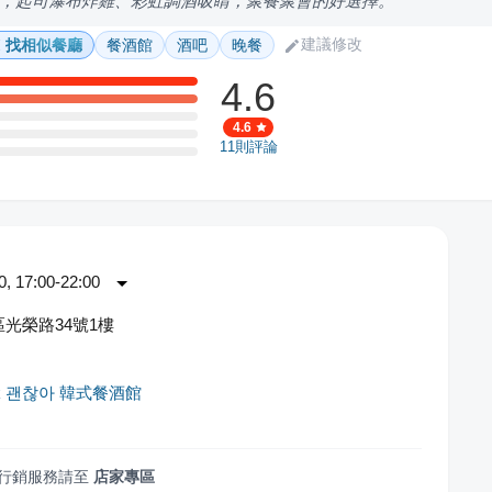
，起司瀑布炸雞、彩虹調酒吸睛，聚餐聚會的好選擇。
建議修改
找相似餐廳
餐酒館
酒吧
晚餐
4.6
4.6
11
則評論
 17:00-22:00
光榮路34號1樓
s ok 괜찮아 韓式餐酒館
行銷服務請至
店家專區