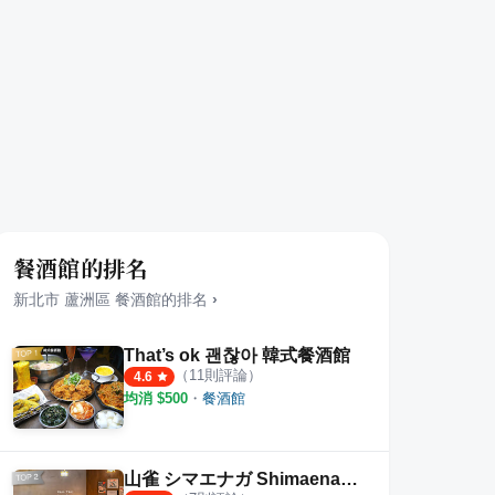
餐酒館的排名
新北市
蘆洲區
餐酒館
的排名
›
That’s ok 괜찮아 韓式餐酒館
（
11
則評論）
4.6
均消 $
500
・
餐酒館
山雀 シマエナガ Shimaenaga 全預約制小招待餐館