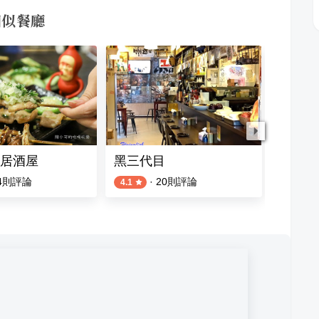
的相似餐廳
居酒屋
黑三代目
醉焉樓
4
則評論
·
20
則評論
4.1
5.0