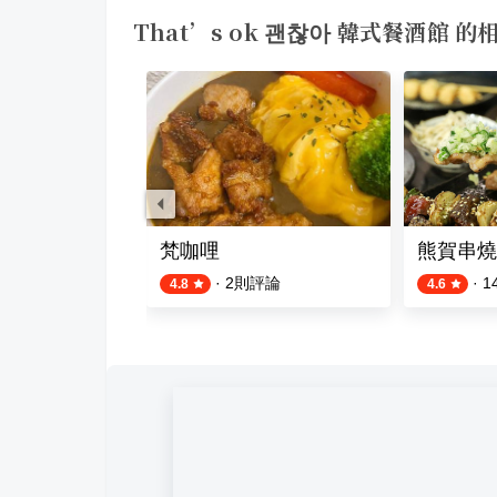
That’s ok 괜찮아 韓式餐酒館 
梵咖哩
熊賀串燒
評論
·
2
則評論
·
1
4.8
4.6