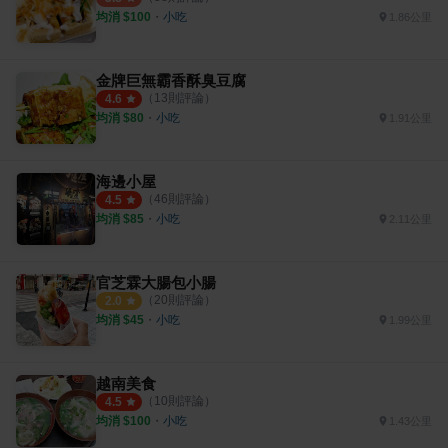
均消 $
100
・
小吃
1.86公里
金牌巨無霸香酥臭豆腐
（
13
則評論）
4.6
均消 $
80
・
小吃
1.91公里
海邊小屋
（
46
則評論）
4.5
均消 $
85
・
小吃
2.11公里
官芝霖大腸包小腸
（
20
則評論）
2.0
均消 $
45
・
小吃
1.99公里
越南美食
（
10
則評論）
4.5
均消 $
100
・
小吃
1.43公里