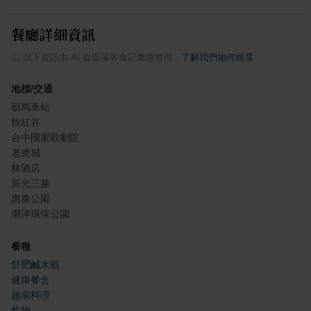
餐廳詳細資訊
ⓘ
以下資訊由 AI 從部落客食記彙整整理
·
了解我們如何精選
地標/交通
朝馬車站
秋紅谷
台中國家歌劇院
老虎城
林酒店
新光三越
惠泰公園
潮洋環保公園
餐種
舒肥鹹水雞
健康餐盒
越南料理
炸物