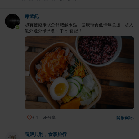
寒武紀
超有梗健康概念舒肥鹹水雞！健康輕食低卡無負擔．超人
氣外送外帶盒餐～中肯‧食記！
+
1
分享
開啟食記
›
莓姬貝利，食事旅行