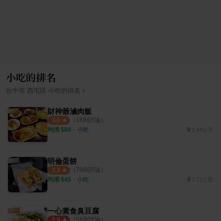
小吃的排名
›
台中市
西屯區
小吃
的排名
財神爺滷肉飯
（
18
則評論）
3.0
均消 $
80
・
小吃
1.54公里
明倫蛋餅
（
70
則評論）
3.3
均消 $
45
・
小吃
1.71公里
一心素食臭豆腐
（
58
則評論）
3.8