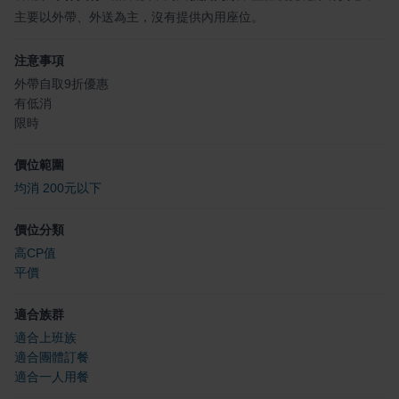
主要以外帶、外送為主，沒有提供內用座位。
注意事項
外帶自取9折優惠
有低消
限時
價位範圍
均消 200元以下
價位分類
高CP值
平價
適合族群
適合上班族
適合團體訂餐
適合一人用餐