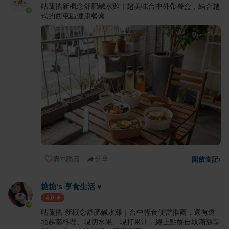
咕蔬搖新概念舒肥鹹水雞｜超美味台中外帶餐盒，結合越
式的西屯區健康餐盒
表示讚賞
分享
開啟食記
›
糖糖's 享食生活 ♥
4.0
咕蔬搖-新概念舒肥鹹水雞｜台中輕食便當推薦，還有道
地越南料理、現切水果、現打果汁，線上點餐自取滿額享