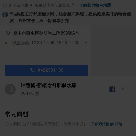
以下資訊由 AI 從部落客食記彙整整理
·
了解我們如何精選
“
咕蔬搖主打舒肥鹹水雞，結合越式料理，提供健康美味的輕食便
當，外帶方便，線上點餐享折扣。
”
臺中市西屯區黎明路二段898號A室
現正營業: 10:30-14:00, 16:00-19:30
0422591186
咕蔬搖-新概念舒肥鹹水雞
咕
2947
個讚
常見問題
ⓘ
本問答由 AI 整理自真實食記（附資料來源）
·
了解我們如何精選