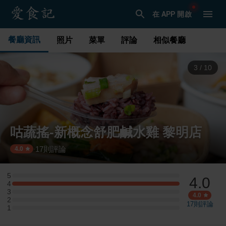
在 APP 開啟
餐廳資訊
照片
菜單
評論
相似餐廳
3
/
10
咕蔬搖-新概念舒肥鹹水雞 黎明店
17
則評論
·
4.0
5
4.0
5 星：0 則評論
4
4 星：4 則評論
3
3 星：0 則評論
4.0
2
2 星：0 則評論
17
則評論
1
1 星：0 則評論