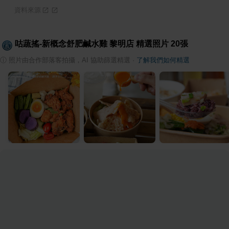
資料來源
咕蔬搖-新概念舒肥鹹水雞 黎明店
精選照片
20
張
ⓘ
照片由合作部落客拍攝，AI 協助篩選精選
·
了解我們如何精選