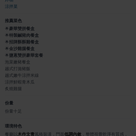
涼拌菜
推薦菜色
🌟
豪華雙拼餐盒
🌟
特製鹹豬肉餐盒
🌟
招牌酥酥雞餐盒
🌟
金沙雞腿餐盒
🌟
鹽蔥雙拼豪華套餐
泡菜嫩豬餐盒
越式打拋豬飯
越式嫩牛涼拌米線
涼拌鮮蝦青木瓜
炙燒雞腿
份量
份量十足
環境特色
餐廳以
木作文青
風格裝潢，門面
低調內斂
，整體視覺乾淨有質感，