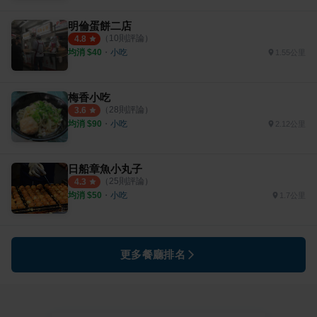
明倫蛋餅二店
（
10
則評論）
4.8
均消 $
40
・
小吃
1.55公里
梅香小吃
（
28
則評論）
3.6
均消 $
90
・
小吃
2.12公里
日船章魚小丸子
（
25
則評論）
4.3
均消 $
50
・
小吃
1.7公里
更多餐廳排名