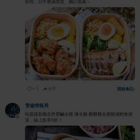
折扣，台中會議便當、團訂推薦～
+
1
分享
開啟食記
›
雪倫情報局
咕蔬搖新概念舒肥鹹水雞 鹽水雞 酥酥雞全都變成輕食便
當，線上點享9折！