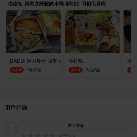
咕蔬搖-新概念舒肥鹹水雞 黎明店 的相似餐廳
DADDI 活力餐盒 西屯店
沙拉嗑
御香
·
6
則評論
·
8
則評論
4.4
4.6
4.8
用戶評論
留下評論
給予評分