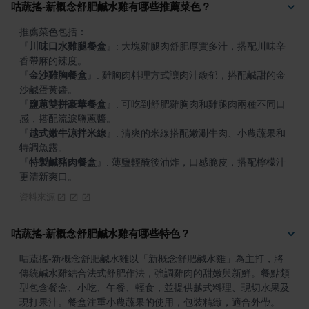
咕蔬搖-新概念舒肥鹹水雞有哪些推薦菜色？
『
川味口水雞腿餐盒
』
: 大塊雞腿肉舒肥厚實多汁，搭配川味辛
『
金沙雞胸餐盒
』
: 雞胸肉料理方式讓肉汁馥郁，搭配鹹甜的金
『
鹽蔥雙拼豪華餐盒
』
: 可吃到舒肥雞胸肉和雞腿肉兩種不同口
『
越式嫩牛涼拌米線
』
: 清爽的米線搭配嫩涮牛肉、小農蔬果和
『
特製鹹豬肉餐盒
』
: 薄鹽輕醃後油炸，口感脆皮，搭配檸檬汁
更清新爽口。
資料來源
咕蔬搖-新概念舒肥鹹水雞有哪些特色？
咕蔬搖-新概念舒肥鹹水雞以「新概念舒肥鹹水雞」為主打，將
傳統鹹水雞結合法式舒肥作法，強調雞肉的甜嫩與新鮮。餐點類
型包含餐盒、小吃、午餐、輕食，並提供越式料理、現切水果及
現打果汁。餐盒注重小農蔬果的使用，包裝精緻，適合外帶。