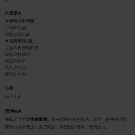
推薦菜色
🌟
慢熬大甲芋頭
古早味奶油
黑糖波霸奶油
🌟
招牌芋頭1號
太厚黑糖波霸鮮奶
霸氣滿杯仙草
黑金烏魚子
貴氣黑鮑魚
豪華鮭魚卵
份量
份量十足
環境特色
餐廳店面裝潢
復古懷舊
，帶有濃厚的眷村風格，牆面上的手繪電影
海報散發著濃濃的戲院氛圍，整體設計清新，吸引目光。