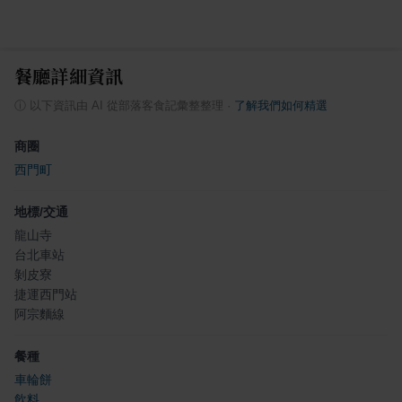
餐廳詳細資訊
ⓘ
以下資訊由 AI 從部落客食記彙整整理
·
了解我們如何精選
商圈
西門町
地標/交通
龍山寺
台北車站
剝皮寮
捷運西門站
阿宗麵線
餐種
車輪餅
飲料