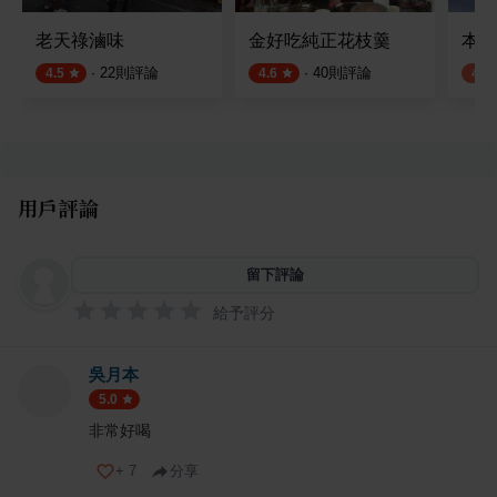
老天祿滷味
金好吃純正花枝羹
本願豆
·
22
則評論
·
40
則評論
4.5
4.6
4.2
用戶評論
留下評論
給予評分
吳月本
5.0
非常好喝
+
7
分享