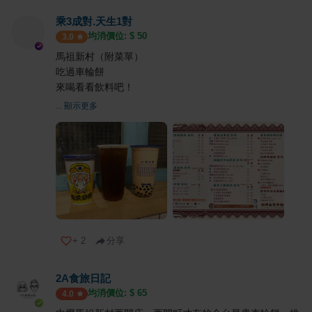
乘3成對.天生1對
均消價位: $
50
3.0
馬祖新村（附菜單）
吃過車輪餅
來喝看看飲料吧！
... 顯示更多
+
2
分享
2A食旅日記
均消價位: $
65
4.0