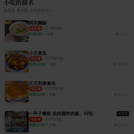
小吃的排名
›
台北市
萬華區
小吃
的排名
阿宗麵線
（
37
則評論）
4.1
均消 $
65
・
小吃
11公尺
小王煮瓜
（
137
則評論）
4.3
均消 $
110
・
小吃
1.02公里
天天利美食坊
（
102
則評論）
4.1
均消 $
150
・
小吃
182公尺
一甲子餐飲 祖師廟焢肉飯、刈包
百選店
（
81
則評論）
4.5
均消 $
135
・
小吃
638公尺