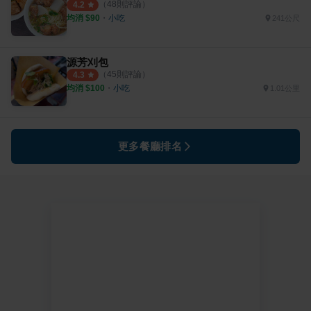
（
48
則評論）
4.2
均消 $
90
・
小吃
241公尺
源芳刈包
（
45
則評論）
4.3
均消 $
100
・
小吃
1.01公里
更多餐廳排名