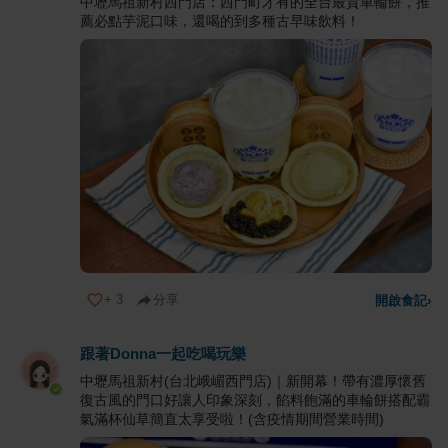
中壢馬祖新村西門店：西門町才有的全台最貴車輪餅，推
薦必點芋泥口味，還喝的到多種古早味飲料！
+
3
分享
開啟食記
›
跟著Donna一起吃喝玩樂
中壢馬祖新村(台北峨嵋西門店)｜新開幕！帶有濃厚懷舊
復古風的門口好讓人印象深刻，餡料飽滿的車輪餅搭配霸
氣滿杯仙草簡直太享受啦！(含疫情期間營業時間)