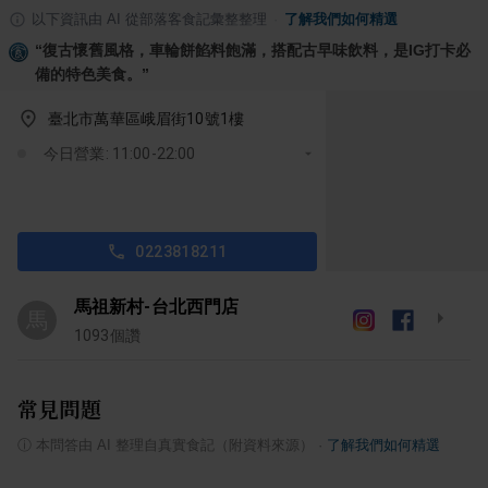
以下資訊由 AI 從部落客食記彙整整理
·
了解我們如何精選
“
復古懷舊風格，車輪餅餡料飽滿，搭配古早味飲料，是IG打卡必
備的特色美食。
”
臺北市萬華區峨眉街10號1樓
今日營業: 11:00-22:00
0223818211
馬祖新村-台北西門店
馬
1093
個讚
常見問題
ⓘ
本問答由 AI 整理自真實食記（附資料來源）
·
了解我們如何精選