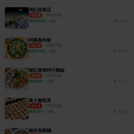
周記肉粥店
（
46
則評論）
4.0
均消 $
150
・
小吃
939公尺
阿義魯肉飯
（
49
則評論）
4.1
均消 $
100
・
小吃
1.02公里
陳記專業蚵仔麵線
（
54
則評論）
4.3
均消 $
95
・
小吃
1.31公里
萬大蟹殼黃
（
54
則評論）
4.6
均消 $
15
・
小吃
1.69公里
楊排骨酥麵