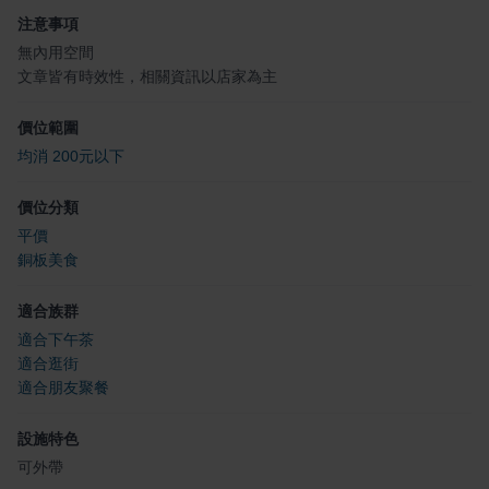
注意事項
無內用空間
文章皆有時效性，相關資訊以店家為主
價位範圍
均消 200元以下
價位分類
平價
銅板美食
適合族群
適合下午茶
適合逛街
適合朋友聚餐
設施特色
可外帶