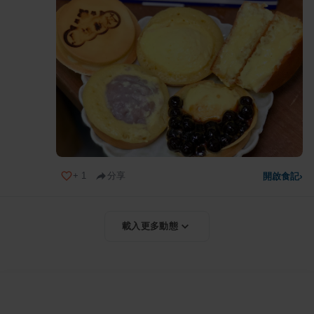
+
1
分享
開啟食記
›
載入更多動態