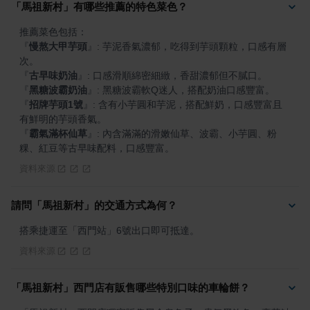
「馬祖新村」有哪些推薦的特色菜色？
『
慢熬大甲芋頭
』
: 芋泥香氣濃郁，吃得到芋頭顆粒，口感有層
『
古早味奶油
』
『
黑糖波霸奶油
』
『
招牌芋頭1號
』
: 含有小芋圓和芋泥，搭配鮮奶，口感豐富且
『
霸氣滿杯仙草
』
: 內含滿滿的滑嫩仙草、波霸、小芋圓、粉
粿、紅豆等古早味配料，口感豐富。
資料來源
請問「馬祖新村」的交通方式為何？
搭乘捷運至「西門站」6號出口即可抵達。
資料來源
「馬祖新村」西門店有販售哪些特別口味的車輪餅？