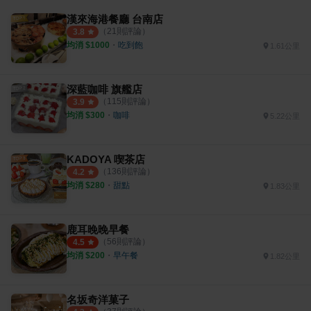
漢來海港餐廳 台南店
（
21
則評論）
3.8
均消 $
1000
・
吃到飽
1.61公里
深藍咖啡 旗艦店
（
115
則評論）
3.9
均消 $
300
・
咖啡
5.22公里
KADOYA 喫茶店
（
136
則評論）
4.2
均消 $
280
・
甜點
1.83公里
鹿耳晚晚早餐
（
56
則評論）
4.5
均消 $
200
・
早午餐
1.82公里
名坂奇洋菓子