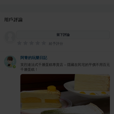
用戶評論
留下評論
給予評分
阿青的玩樂日記
芙烈達法式千層蛋糕專賣店 – 隱藏在民宅的平價不用百元
千層蛋糕！