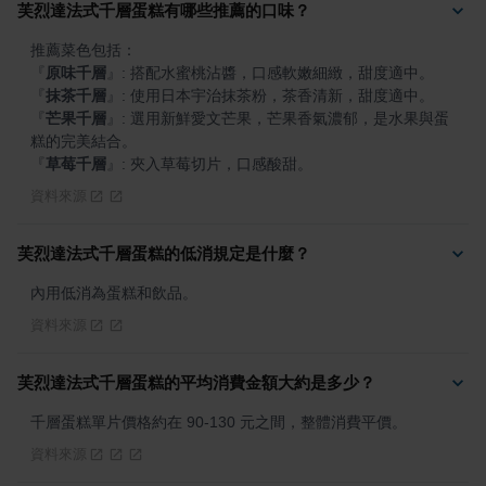
芙烈達法式千層蛋糕有哪些推薦的口味？
『
原味千層
』
『
抹茶千層
』
『
芒果千層
』
: 選用新鮮愛文芒果，芒果香氣濃郁，是水果與蛋
『
草莓千層
』
: 夾入草莓切片，口感酸甜。
資料來源
芙烈達法式千層蛋糕的低消規定是什麼？
內用低消為蛋糕和飲品。
資料來源
芙烈達法式千層蛋糕的平均消費金額大約是多少？
千層蛋糕單片價格約在 90-130 元之間，整體消費平價。
資料來源