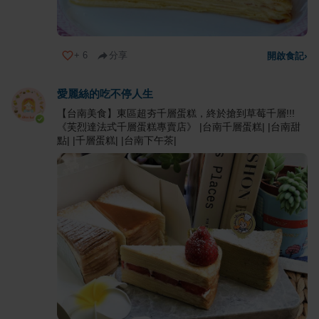
+
6
分享
開啟食記
›
愛麗絲的吃不停人生
【台南美食】東區超夯千層蛋糕，終於搶到草莓千層!!!
《芙烈達法式千層蛋糕專賣店》 |台南千層蛋糕| |台南甜
點| |千層蛋糕| |台南下午茶|