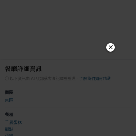
餐廳詳細資訊
ⓘ
以下資訊由 AI 從部落客食記彙整整理
·
了解我們如何精選
商圈
東區
餐種
千層蛋糕
甜點
蛋糕