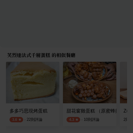
芙烈達法式千層蛋糕 的相似餐廳
多多巧思現烤蛋糕
甜花窗雞蛋糕 （原蜜蜂採花雞
Zu
·
22
則評論
·
10
則評論
2
則
3.6
4.3