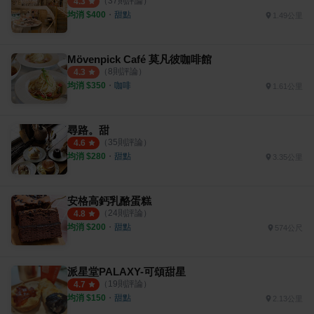
（
37
則評論）
4.3
均消 $
400
・
甜點
1.49公里
Mövenpick Café 莫凡彼咖啡館
（
8
則評論）
4.3
均消 $
350
・
咖啡
1.61公里
尋路。甜
（
35
則評論）
4.6
均消 $
280
・
甜點
3.35公里
安格高鈣乳酪蛋糕
（
24
則評論）
4.8
均消 $
200
・
甜點
574公尺
派星堂PALAXY-可頌甜星
（
19
則評論）
4.7
均消 $
150
・
甜點
2.13公里