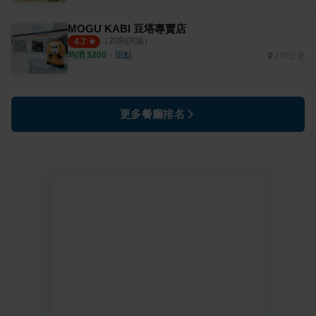
MOGU KABI 豆塔專賣店
（
20
則評論）
4.7
均消 $
200
・
甜點
2.07公里
更多餐廳排名