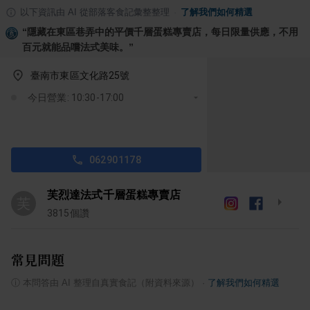
以下資訊由 AI 從部落客食記彙整整理
·
了解我們如何精選
“
隱藏在東區巷弄中的平價千層蛋糕專賣店，每日限量供應，不用
百元就能品嚐法式美味。
”
臺南市東區文化路25號
今日營業: 10:30-17:00
062901178
芙烈達法式千層蛋糕專賣店
芙
3815
個讚
常見問題
ⓘ
本問答由 AI 整理自真實食記（附資料來源）
·
了解我們如何精選