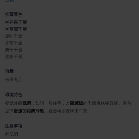
推薦菜色
🌟
芒果千層
🌟
草莓千層
原味千層
抹茶千層
栗子千層
焦糖千層
份量
份量充足
環境特色
餐廳外觀
低調
，如同一般住宅，是
隱藏版
的千層蛋糕專賣店。店內
提供
舒服的涼爽冷氣
，適合與朋友喝下午茶。
注意事項
有低消