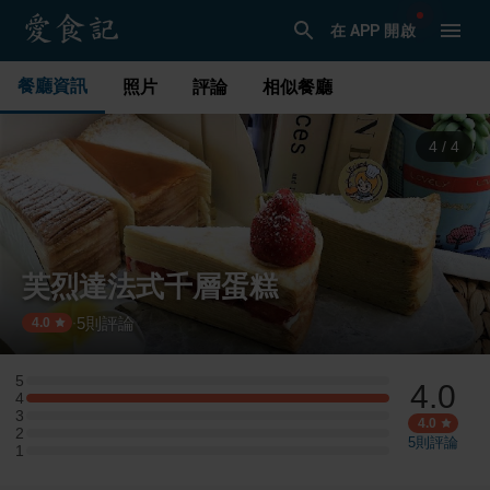
在 APP 開啟
餐廳資訊
照片
評論
相似餐廳
1
/
4
芙烈達法式千層蛋糕
5
則評論
·
4.0
5
4.0
5 星：0 則評論
4
4 星：1 則評論
3
3 星：0 則評論
4.0
2
2 星：0 則評論
5
則評論
1
1 星：0 則評論