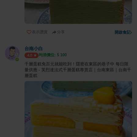
表示讚賞
分享
開啟食記
›
台南小白
均消價位: $
100
4.0
千層蛋糕免百元就能吃到！隱密在東區的巷子中 每日限
量供應 - 芙烈達法式千層蛋糕專賣店｜台南東區｜台南千
層蛋糕