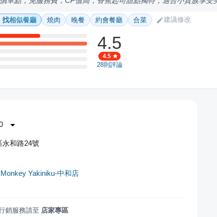
價單點，免服務費，CP值高，香蕉起司甜點獨特，適合小資族享受
建議修改
找相似餐廳
燒肉
晚餐
約會餐廳
合菜
4.5
4.5
28
則評論
0
永和路24號
nkey Yakiniku-中和店
行銷服務請至
店家專區