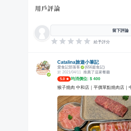
用戶評論
留下評論
給予評分
Catalina旅遊小筆記
愛食記部落客
(
656
篇食記)
於
2021/04/11
推薦了這家餐廳
均消價位: $
400
5.0
猴子燒肉 中和店｜平價單點燒肉店｜