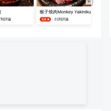
燒
猴子燒肉Monkey Yakiniku 板橋店
燒肉LI
7
則評論
·
21
則評論
4.6
4.1