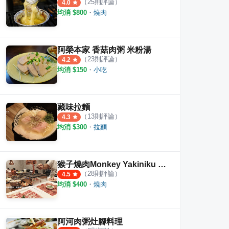
（
25
則評論）
4.0
均消 $
800
・
燒肉
阿榮本家 香菇肉粥 米粉湯
（
23
則評論）
4.2
均消 $
150
・
小吃
藏味拉麵
（
13
則評論）
4.3
均消 $
300
・
拉麵
猴子燒肉Monkey Yakiniku 中和店
（
28
則評論）
4.5
均消 $
400
・
燒肉
阿河肉粥灶腳料理