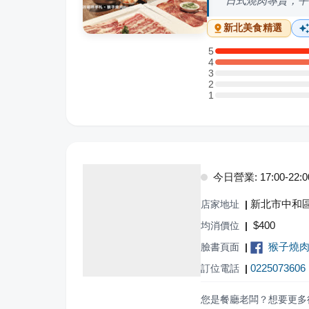
日式燒肉專賣，平
新北
美食精選
5
5 星：9 則評論
4
4 星：13 則評論
3
3 星：0 則評論
2
2 星：0 則評論
1
1 星：0 則評論
今日營業: 17:00-22:0
新北市中和區
店家地址
|
$
400
均消價位
|
猴子燒肉Mo
臉書頁面
|
0225073606
訂位電話
|
您是餐廳老闆？想要更多