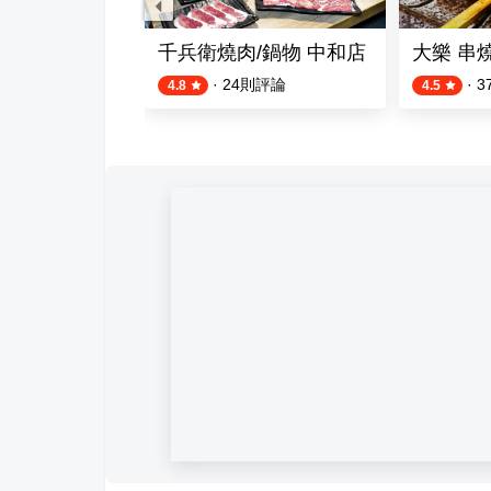
iku
千兵衛燒肉/鍋物 中和店
大樂 串
則評論
·
24
則評論
·
3
4.8
4.5