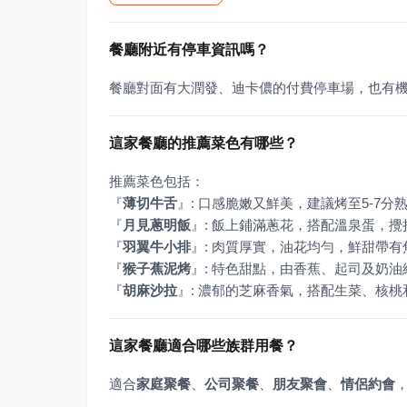
餐廳附近有停車資訊嗎？
餐廳對面有大潤發、迪卡儂的付費停車場，也有
這家餐廳的推薦菜色有哪些？
『
薄切牛舌
』
『
月見蔥明飯
』
『
羽翼牛小排
』
『
猴子蕉泥烤
』
『
胡麻沙拉
』
: 濃郁的芝麻香氣，搭配生菜、核
這家餐廳適合哪些族群用餐？
適合
家庭聚餐
、
公司聚餐
、
朋友聚會
、
情侶約會