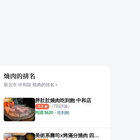
燒肉的排名
新北市
中和區
燒肉
的排名
›
胖肚肚燒肉吃到飽 中和店
（
7
則評論）
4.3
均消 $
620
・
吃到飽
美術系壽司x烤滿分燒肉 四號公園店