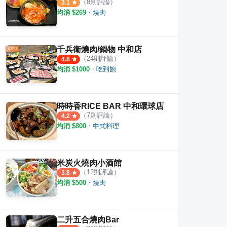
（
8
則評論）
3.1
均消 $
269
・
燒肉
千兵衛燒肉/鍋物 中和店
（
24
則評論）
4.8
均消 $
1000
・
吃到飽
時時香RICE BAR 中和環球店
（
7
則評論）
4.2
均消 $
800
・
中式料理
米炭火燒肉小酒館
（
12
則評論）
3.8
均消 $
500
・
燒肉
二升五合燒肉Bar