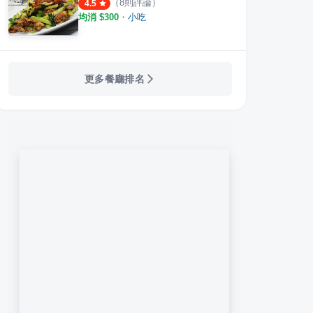
（
8
則評論）
4.5
均消 $
300
・
小吃
KE 2號店 中和環球店
牛燒肉Yakiniku
千兵
·
12
則評論
·
20
則評論
4.7
4.8
更多餐廳排名