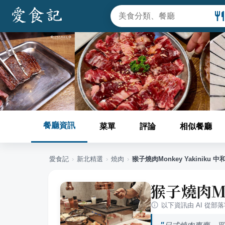
餐廳資訊
菜單
評論
相似餐廳
愛食記
›
新北
精選
›
燒肉
›
猴子燒肉Monkey Yakiniku 中
猴子燒肉Mo
以下資訊由 AI 從部