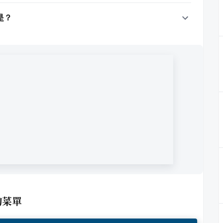
是？
的菜單