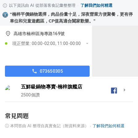
以下資訊由 AI 從部落客食記彙整整理
·
了解我們如何精選
“
楠梓平價鍋物選擇，肉品份量十足，深夜營業方便聚餐，更有停
車位和兒童遊戲區，CP值高適合闔家歡樂。
”
高雄市楠梓區海專路169號
現正營業: 00:00-02:00, 11:00-00:00
073650305
五鮮級鍋物專賣-楠梓旗艦店
2500
個讚
常見問題
ⓘ
本問答由 AI 整理自真實食記（附資料來源）
·
了解我們如何精選