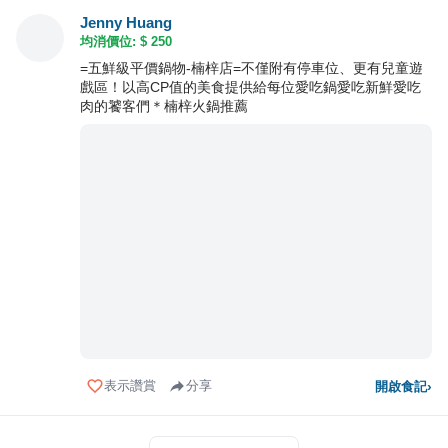
Jenny Huang
均消價位: $
250
=五鮮級平價鍋物-楠梓店=不僅附有停車位、更有兒童遊
戲區！以高CP值的美食提供給每位愛吃鍋愛吃新鮮愛吃
肉的饕客們＊楠梓火鍋推薦
表示讚賞
分享
開啟食記
›