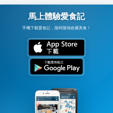
馬上體驗愛食記
手機下載愛食記，隨時隨地收藏美食！