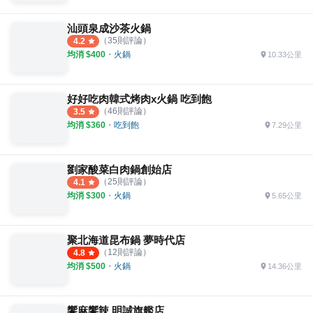
汕頭泉成沙茶火鍋
（
35
則評論）
4.2
均消 $
400
・
火鍋
10.33公里
好好吃肉韓式烤肉x火鍋 吃到飽
（
46
則評論）
3.5
均消 $
360
・
吃到飽
7.29公里
劉家酸菜白肉鍋創始店
（
25
則評論）
4.1
均消 $
300
・
火鍋
5.65公里
聚北海道昆布鍋 夢時代店
（
12
則評論）
4.8
均消 $
500
・
火鍋
14.36公里
饗麻饗辣 明誠旗艦店