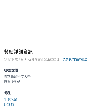
餐廳詳細資訊
ⓘ
以下資訊由 AI 從部落客食記彙整整理
·
了解我們如何精選
地標/交通
國立高雄科技大學
捷運後勁站
餐種
平價火鍋
麻辣鍋