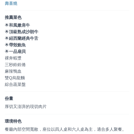
壽喜燒
推薦菜色
🌟
和風嫩肩牛
🌟
頂級熟成沙朗牛
🌟
紐西蘭經典牛舌
🌟
帶殼鮑魚
🌟
一品扇貝
裸奔蝦漿
三秒鈴鈴捲
麻辣鴨血
雙Q烏龍麵
綜合蔬菜盤
份量
厚切又澎湃的現切肉片
環境特色
餐廳內部空間寬敞，座位以四人桌和六人桌為主，適合多人聚餐。