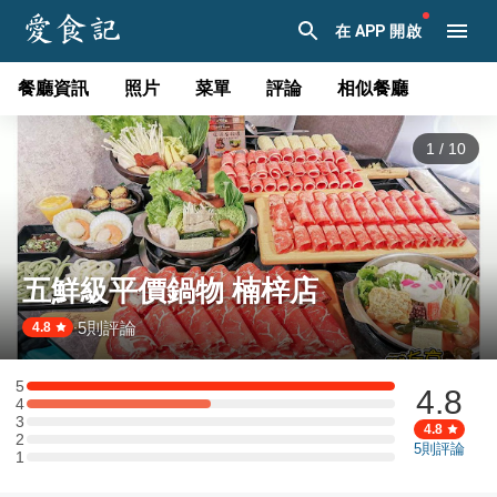
在 APP 開啟
餐廳資訊
照片
菜單
評論
相似餐廳
1
/
10
五鮮級平價鍋物 楠梓店
5
則評論
·
4.8
5
4.8
5 星：2 則評論
4
4 星：1 則評論
3
3 星：0 則評論
4.8
2
2 星：0 則評論
5
則評論
1
1 星：0 則評論