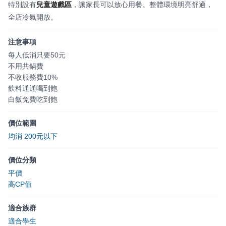
特別設有
兒童遊戲區
，讓家長可以放心用餐。整體環境明亮舒適，
全店冷氣開放。
注意事項
每人低消只要50元
不用共鍋費
不收服務費10%
飲料通通喝到飽
白飯免費吃到飽
價位範圍
均消 200元以下
價位分類
平價
高CP值
適合族群
適合學生