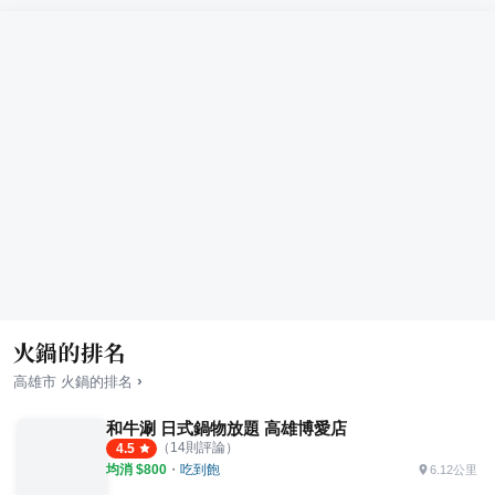
火鍋的排名
›
高雄市
火鍋
的排名
和牛涮 日式鍋物放題 高雄博愛店
（
14
則評論）
4.5
均消 $
800
・
吃到飽
6.12公里