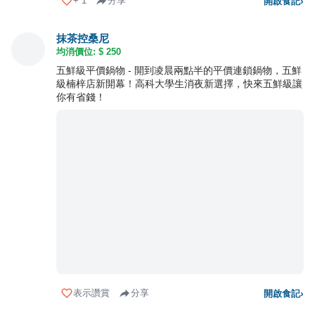
+
1
分享
開啟食記
›
抹茶控桑尼
均消價位: $
250
五鮮級平價鍋物 - 開到凌晨兩點半的平價連鎖鍋物，五鮮
級楠梓店新開幕！高科大學生消夜新選擇，快來五鮮級讓
你有省錢！
表示讚賞
分享
開啟食記
›