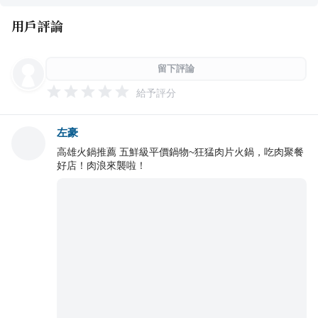
用戶評論
留下評論
給予評分
左豪
高雄火鍋推薦 五鮮級平價鍋物~狂猛肉片火鍋，吃肉聚餐
好店！肉浪來襲啦！