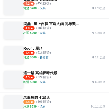
（
45
則評論）
4.2
均消 $
700
・
火鍋
7.09公里
問鼎 ‧ 皇上吉祥 宮廷火鍋 高雄義享店
（
18
則評論）
4.8
均消 $
900
・
火鍋
7.59公里
Roof．屋頂
（
51
則評論）
4.4
均消 $
600
・
餐酒館
6.71公里
這一鍋 高雄夢時代殿
（
22
則評論）
4.5
均消 $
800
・
火鍋
14.3公里
老爺燒肉 七賢店
（
46
則評論）
3.4
均消 $
639
・
燒肉
10.01公里