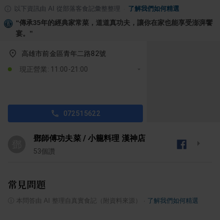
以下資訊由 AI 從部落客食記彙整整理
·
了解我們如何精選
“
傳承35年的經典家常菜，道道真功夫，讓你在家也能享受澎湃饗
宴。
”
高雄市前金區青年二路82號
現正營業: 11:00-21:00
072515622
鄧師傅功夫菜 / 小籠料理 漢神店
鄧
53
個讚
常見問題
ⓘ
本問答由 AI 整理自真實食記（附資料來源）
·
了解我們如何精選