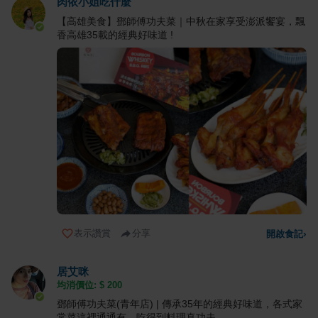
肉依小姐吃什麼
【高雄美食】鄧師傅功夫菜｜中秋在家享受澎派饗宴，飄
香高雄35載的經典好味道 !
表示讚賞
分享
開啟食記
›
居艾咪
均消價位: $
200
鄧師傅功夫菜(青年店) | 傳承35年的經典好味道，各式家
常菜這裡通通有，吃得到料理真功夫。