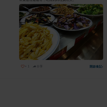
+
1
分享
開啟食記
›