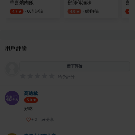
華喜爌肉飯
鄧師傅滷味
喜園
·
66
則評論
·
8
則評論
4.7
4.0
4.5
用戶評論
留下評論
給予評分
高總裁
5.0
好吃
+
2
分享