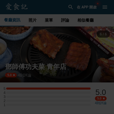
在 APP 開啟
餐廳資訊
照片
菜單
評論
相似餐廳
1
/
6
鄧師傅功夫菜 青年店
4
則評論
·
5.0
5
5.0
5 星：1 則評論
4
4 星：0 則評論
3
3 星：0 則評論
5.0
2
2 星：0 則評論
4
則評論
1
1 星：0 則評論