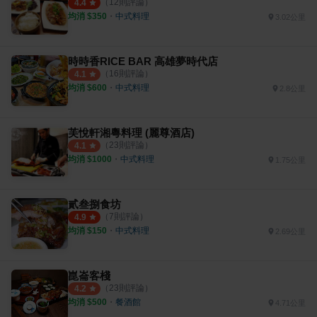
（
12
則評論）
4.4
均消 $
350
・
中式料理
3.02公里
時時香RICE BAR 高雄夢時代店
（
16
則評論）
4.1
均消 $
600
・
中式料理
2.8公里
芙悅軒湘粵料理 (麗尊酒店)
（
23
則評論）
4.1
均消 $
1000
・
中式料理
1.75公里
貳叁捌食坊
（
7
則評論）
4.9
均消 $
150
・
中式料理
2.69公里
崑崙客棧
（
23
則評論）
4.2
均消 $
500
・
餐酒館
4.71公里