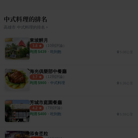
中式料理的排名
›
高雄市
中式料理
的排名
東坡醉月
（
10
則評論）
3.8
均消 $
439
・
吃到飽
5.08公里
海光俱樂部中餐廳
（
12
則評論）
3.7
均消 $
900
・
中式料理
6.26公里
芳城市庭園餐廳
（
7
則評論）
4.2
均消 $
400
・
吃到飽
5.59公里
添食埊粒