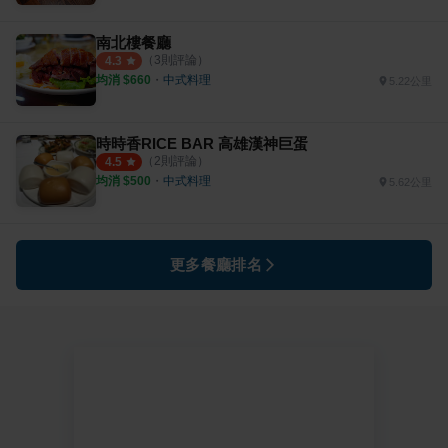
南北樓餐廳
（
3
則評論）
4.3
均消 $
660
・
中式料理
5.22公里
時時香RICE BAR 高雄漢神巨蛋
（
2
則評論）
4.5
均消 $
500
・
中式料理
5.62公里
更多餐廳排名