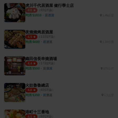
虎川千代居酒屋 健行學士店
（
8
則評論）
4.0
均消 $
1010
・
居酒屋
1.46公里
夜燒燒烤居酒屋
（
11
則評論）
4.5
均消 $
600
・
居酒屋
1.26公里
織田信長串燒酒場
（
17
則評論）
4.4
均消 $
500
・
居酒屋
575公尺
火奴魯魯總店
（
8
則評論）
4.6
均消 $
350
・
居酒屋
1.1公里
港町十三番地
（
8
則評論）
4.5