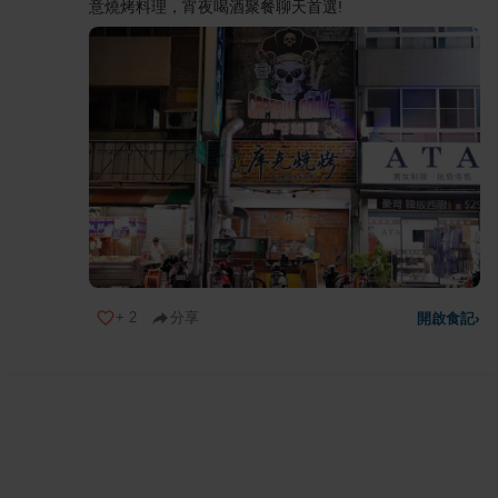
意燒烤料理，宵夜喝酒聚餐聊天首選!
+
2
分享
開啟食記
›