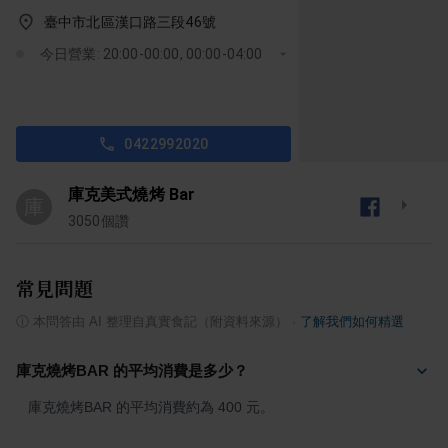
臺中市北區漢口路三段46號
今日營業: 20:00-00:00, 00:00-04:00
0422992020
庫克美式燒烤 Bar
庫
3050
個讚
常見問題
ⓘ
本問答由 AI 整理自真實食記（附資料來源）
·
了解我們如何精選
庫克燒烤BAR 的平均消費是多少？
庫克燒烤BAR 的平均消費約為 400 元。