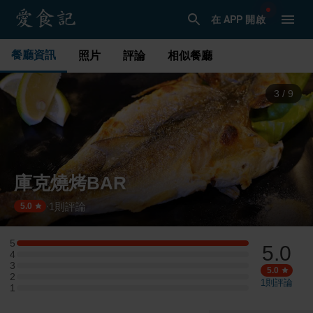
在 APP 開啟
餐廳資訊
照片
評論
相似餐廳
4
/
9
庫克燒烤BAR
1
則評論
·
5.0
5
5.0
5 星：1 則評論
4
4 星：0 則評論
3
3 星：0 則評論
5.0
2
2 星：0 則評論
1
則評論
1
1 星：0 則評論