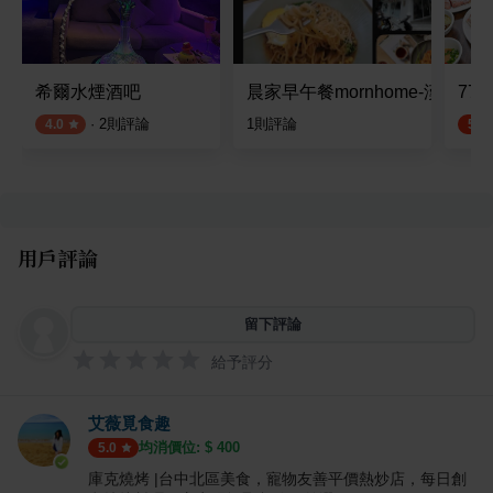
希爾水煙酒吧
晨家早午餐mornhome-漢口店
77
·
2
則評論
1
則評論
4.0
5.0
用戶評論
留下評論
給予評分
艾薇覓食趣
均消價位: $
400
5.0
庫克燒烤 |台中北區美食，寵物友善平價熱炒店，每日創