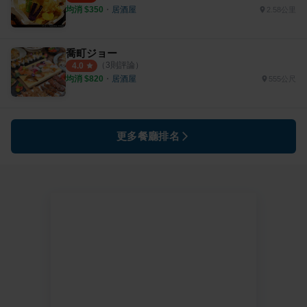
均消 $
350
・
居酒屋
2.58公里
喬町ジョー
（
3
則評論）
4.0
均消 $
820
・
居酒屋
555公尺
更多餐廳排名