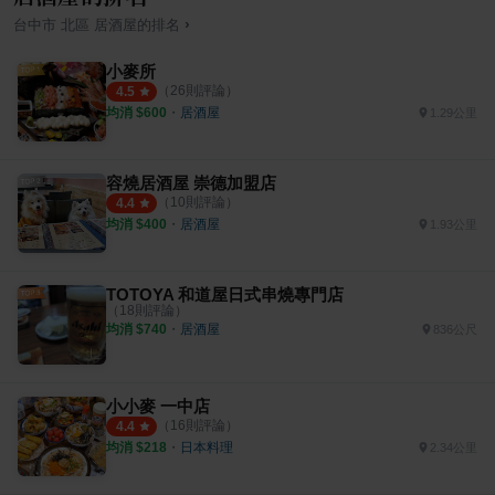
›
台中市
北區
居酒屋
的排名
小麥所
（
26
則評論）
4.5
均消 $
600
・
居酒屋
1.29公里
容燒居酒屋 崇德加盟店
（
10
則評論）
4.4
均消 $
400
・
居酒屋
1.93公里
TOTOYA 和道屋日式串燒專門店
（
18
則評論）
均消 $
740
・
居酒屋
836公尺
小小麥 一中店
（
16
則評論）
4.4
均消 $
218
・
日本料理
2.34公里