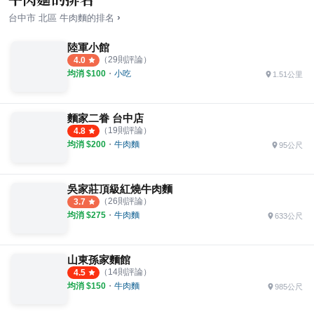
›
台中市
北區
牛肉麵
的排名
陸軍小館
（
29
則評論）
4.0
均消 $
100
・
小吃
1.51公里
麵家二眷 台中店
（
19
則評論）
4.8
均消 $
200
・
牛肉麵
95公尺
吳家莊頂級紅燒牛肉麵
（
26
則評論）
3.7
均消 $
275
・
牛肉麵
633公尺
山東孫家麵館
（
14
則評論）
4.5
均消 $
150
・
牛肉麵
985公尺