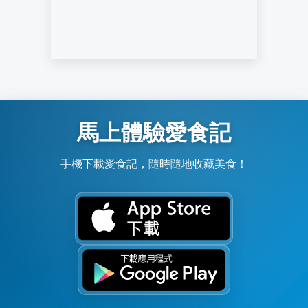
馬上體驗愛食記
手機下載愛食記，隨時隨地收藏美食！