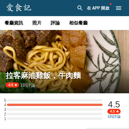
在 APP 開啟
餐廳資訊
照片
評論
相似餐廳
拉客麻油雞飯，牛肉麵
1
則評論
·
4.5
5
4.5
5 星：0 則評論
4
4 星：1 則評論
3
3 星：0 則評論
4.5
2
2 星：0 則評論
1
則評論
1
1 星：0 則評論