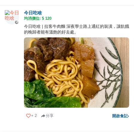
今日吃啥
均消價位: $
120
今日吃啥 | 拉客牛肉麵 深夜學士路上通紅的裝潢，讓飢餓
的晚歸者能有溫飽的好去處。
+
2
分享
開啟食記
›