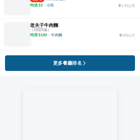
均消 $
3
・
小吃
1.54公里
老夫子牛肉麵
（
1
則評論）
均消 $
180
・
牛肉麵
939公尺
更多餐廳排名