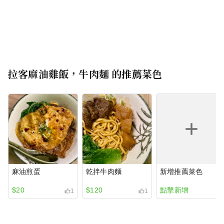
拉客麻油雞飯，牛肉麵
的推薦菜色
麻油煎蛋
乾拌牛肉麵
新增推薦菜色
$20
$120
點擊新增
1
1