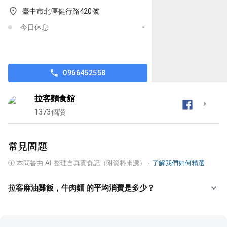
臺中市北區健行路420號
今日休息
0966452558
拉客麵食館
1373
個讚
常見問題
ⓘ
本問答由 AI 整理自真實食記（附資料來源）
·
了解我們如何精選
拉客麻油雞飯，牛肉麵 的平均消費是多少？