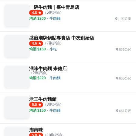
一碗牛肉麵｜臺中青島店
（
5
則評論）
4.8
均消 $
200
・
牛肉麵
1.02公里
盛煎潮牌鍋貼專賣店 中友創始店
（
7
則評論）
4.6
均消 $
150
・
小吃
835公尺
洄味牛肉麵 崇德店
（
2
則評論）
均消 $
220
・
牛肉麵
680公尺
老王牛肉麵館
（
3
則評論）
5.0
均消 $
150
・
牛肉麵
681公尺
湖南味
（
10
則評論）
5.0