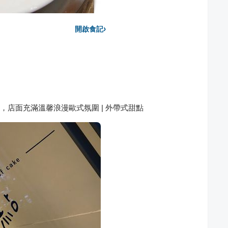
›
開啟食記
點，店面充滿溫馨浪漫歐式氛圍 | 外帶式甜點