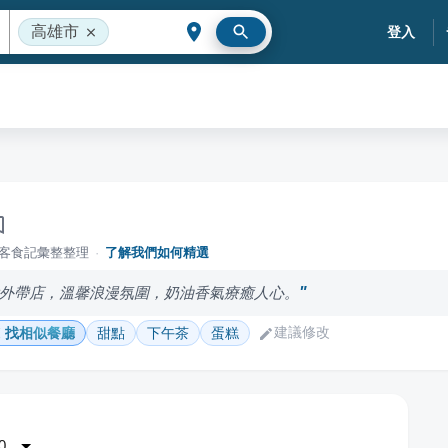
高雄市
登入
落客食記彙整整理
·
了解我們如何精選
外帶店，溫馨浪漫氛圍，奶油香氣療癒人心。
建議修改
找相似餐廳
甜點
下午茶
蛋糕
0