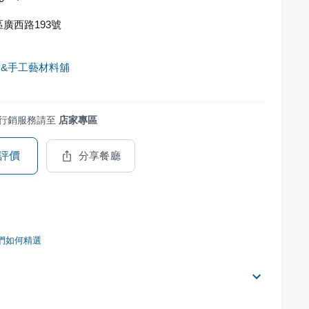
廣西路193號
&手工藝材料舖
行銷服務請至
店家專區
評價
分享餐廳
們如何精選