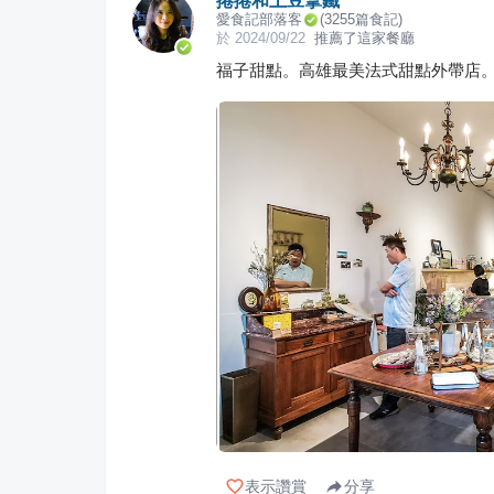
捲捲和土豆拿鐵
愛食記部落客
(
3255
篇食記)
於
2024/09/22
推薦了這家餐廳
福子甜點。高雄最美法式甜點外帶店
表示讚賞
分享