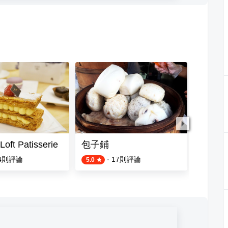
t Patisserie
包子鋪
頂加甜
4
則評論
·
17
則評論
5.0
4.4