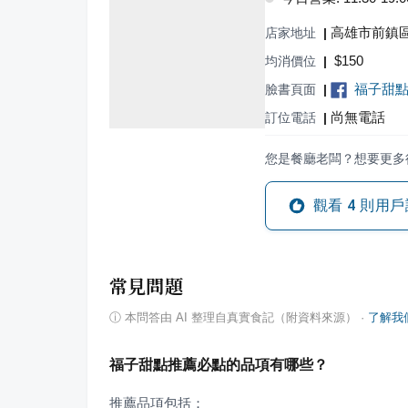
高雄市前鎮區
店家地址
|
$
150
均消價位
|
福子甜點
臉書頁面
|
尚無電話
訂位電話
|
您是餐廳老闆？想要更多
觀看
4
則用戶
常見問題
ⓘ
本問答由 AI 整理自真實食記（附資料來源）
·
了解我
福子甜點推薦必點的品項有哪些？