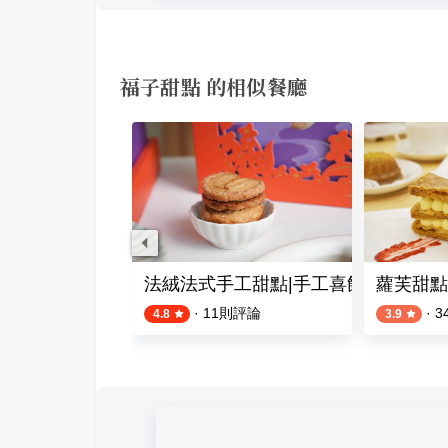
福子甜點 的相似餐廳
皮甜甜圈
法絨法式手工甜點|手工喜餅
蘿芙甜點Lof
則評論
·
11
則評論
·
3
4.8
3.9