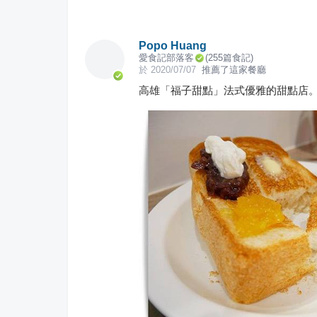
Popo Huang
愛食記部落客
(
255
篇食記)
於
2020/07/07
推薦了這家餐廳
高雄「福子甜點」法式優雅的甜點店