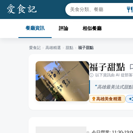
餐廳資訊
評論
相似餐廳
愛食記
›
高雄
精選
›
甜點
›
福子甜點
福子甜點
以下資訊由 AI 從部
高雄最美法式甜點
高雄
美食精選
今日營業: 11:30-19:0