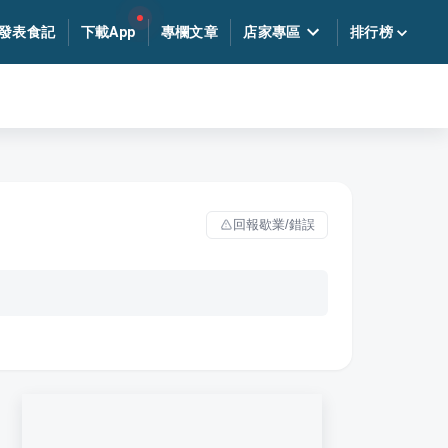
發表食記
下載App
專欄文章
店家專區
排行榜
回報歇業/錯誤