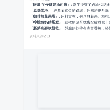
『
限量 芋仔鹽奶油司康
』
『
原味蛋塔
』
『
咖啡無花果塔
』
『
檸檬酸奶磅蛋糕
』
『
胚芽燕麥軟餅乾
』
: 酥脆餅乾帶有豐富香氣，
資料來源