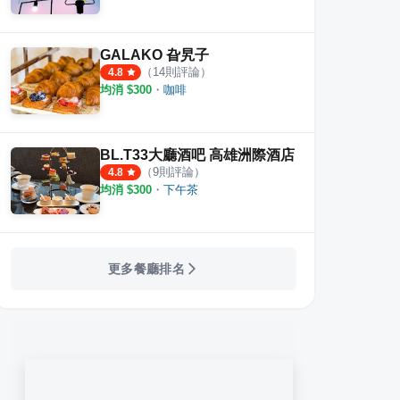
GALAKO 旮旯子
（
14
則評論）
4.8
均消 $
300
・
咖啡
BL.T33大廳酒吧 高雄洲際酒店
（
9
則評論）
4.8
均消 $
300
・
下午茶
更多餐廳排名