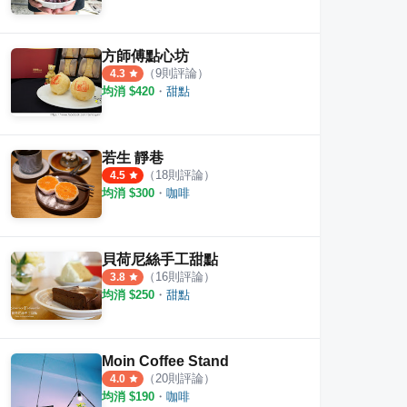
方師傅點心坊
（
9
則評論）
4.3
均消 $
420
・
甜點
若生 靜巷
（
18
則評論）
4.5
均消 $
300
・
咖啡
貝荷尼絲手工甜點
（
16
則評論）
3.8
均消 $
250
・
甜點
Moin Coffee Stand
（
20
則評論）
4.0
均消 $
190
・
咖啡