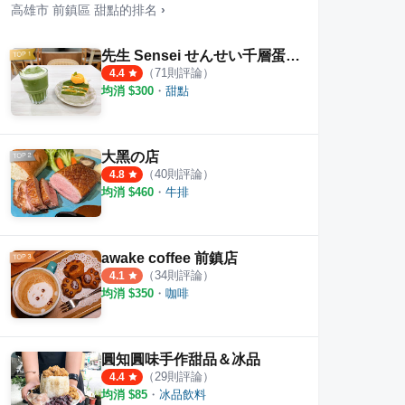
高雄市
前鎮區
甜點
的排名
›
先生 Sensei せんせい千層蛋糕 新光店
（
71
則評論）
4.4
均消 $
300
・
甜點
大黑の店
（
40
則評論）
4.8
均消 $
460
・
牛排
點
倉熊手作甜點
陪伴
awake coffee 前鎮店
（
34
則評論）
4.1
·
12
則評論
·
10
則評論
4.5
5.0
均消 $
350
・
咖啡
圓知圓味手作甜品＆冰品
（
29
則評論）
4.4
均消 $
85
・
冰品飲料