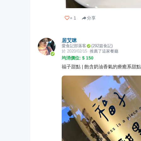
+
1
分享
居艾咪
愛食記部落客
(
292
篇食記)
於
2020/02/15
推薦了這家餐廳
均消價位: $
150
福子甜點 | 飽含奶油香氣的療癒系甜