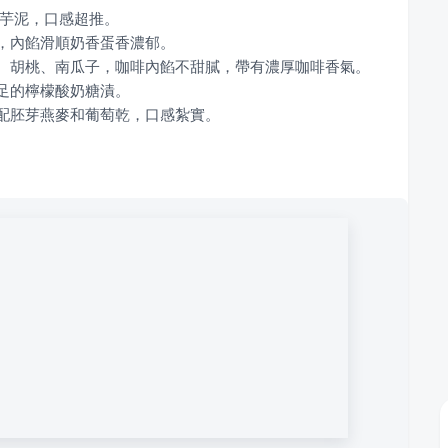
搭配胚芽燕麥和葡萄乾，口感紮實。