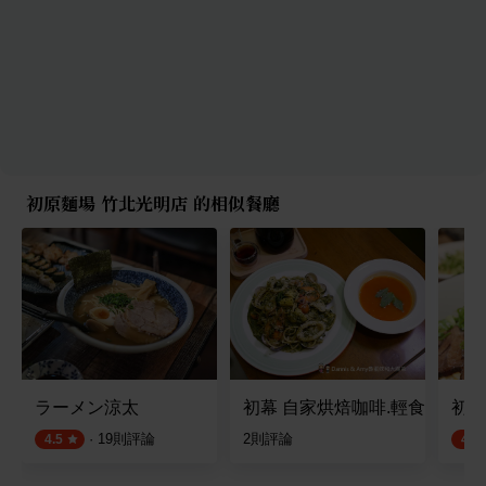
初原麵場 竹北光明店 的相似餐廳
ラーメン涼太
初幕 自家烘焙咖啡.輕食.義大利
初這
·
19
則評論
2
則評論
4.5
4.5