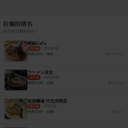
拉麵的排名
›
新竹縣
拉麵
的排名
尋路Caf'e
（
20
則評論）
4.0
均消 $
300
・
咖啡
11.54公里
ラーメン涼太
（
19
則評論）
4.5
均消 $
400
・
拉麵
1.92公里
初原麵場 竹北光明店
（
4
則評論）
4.2
均消 $
250
・
拉麵
0公尺