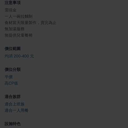
注意事項
需現金
一人一碗拉麵制
食材當天限量製作，賣完為止
無加湯服務
無提供兒童餐椅
價位範圍
均消 200-400 元
價位分類
平價
高CP值
適合族群
適合上班族
適合一人用餐
設施特色