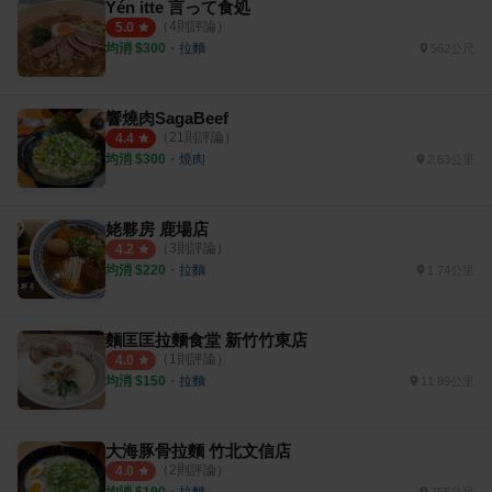
Yén itte 言って食処
（
4
則評論）
5.0
均消 $
300
・
拉麵
562公尺
響燒肉SagaBeef
（
21
則評論）
4.4
均消 $
300
・
燒肉
2.63公里
姥夥房 鹿場店
（
3
則評論）
4.2
均消 $
220
・
拉麵
1.74公里
麵匡匡拉麵食堂 新竹竹東店
（
1
則評論）
4.0
均消 $
150
・
拉麵
11.89公里
大海豚骨拉麵 竹北文信店
（
2
則評論）
4.0
均消 $
190
・
拉麵