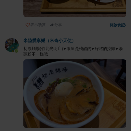
表示讚賞
分享
開啟食記
›
米陸愛享樂（米奇小天使）
初原麵場(竹北光明店)➤限量是殘酷的➤好吃的拉麵➤湯
頭粉不一樣哦