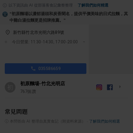
以下資訊由 AI 從部落客食記彙整整理
·
了解我們如何精選
“
初原麵場以濃郁湯頭和炭香聞名，提供平價美味的日式拉麵，其
中雞白湯拉麵更是招牌推薦。
”
新竹縣竹北市光明六路89號
今日營業: 11:30-14:30, 17:00-20:00
035586659
初原麵場-竹北光明店
初
767
個讚
常見問題
ⓘ
本問答由 AI 整理自真實食記（附資料來源）
·
了解我們如何精選