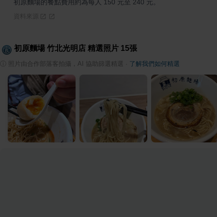
初原麵場的餐點費用約為每人 150 元至 240 元。
資料來源
初原麵場 竹北光明店
精選照片
15
張
ⓘ
照片由合作部落客拍攝，AI 協助篩選精選
·
了解我們如何精選