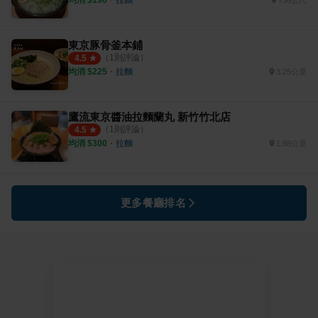
756公尺
東京豚骨釜本鋪
（
1
則評論）
4.5
均消 $
225
・
拉麵
3.25公里
鷹流東京醬油拉麵蘭丸 新竹竹北店
（
1
則評論）
4.5
均消 $
300
・
拉麵
1.88公里
更多餐廳排名