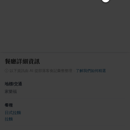
餐廳詳細資訊
ⓘ
以下資訊由 AI 從部落客食記彙整整理
·
了解我們如何精選
地標/交通
家樂福
餐種
日式拉麵
拉麵