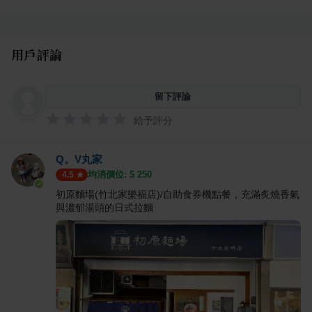
用戶評論
留下評論
給予評分
Q。V丸家
均消價位: $
250
4.5
初原麵場(竹北家樂福店)/自助食券機點餐，充滿炙燒香氣
與濃郁湯頭的日式拉麵