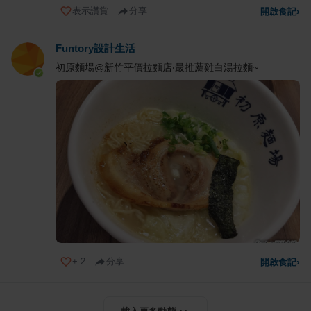
表示讚賞
分享
開啟食記
›
Funtory設計生活
初原麵場@新竹平價拉麵店‧最推薦雞白湯拉麵~
+
2
分享
開啟食記
›