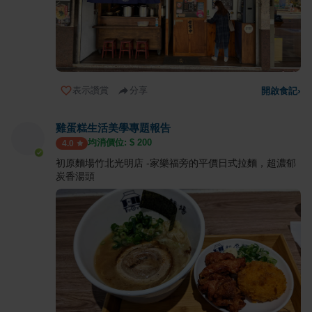
表示讚賞
分享
開啟食記
›
雞蛋糕生活美學專題報告
均消價位: $
200
4.0
初原麵場竹北光明店 -家樂福旁的平價日式拉麵，超濃郁
炭香湯頭