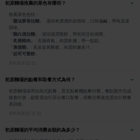
初原麵場推薦的菜色有哪些？
『
醬油豚骨拉麵
』
: 湯頭有濃濃的炭燒味，口味偏鹹，帶有蔬菜
『
雞白湯拉麵
』
『
炙燒豬肉
』
『
唐揚雞
』
『
起司可樂餅
』
資料來源
初原麵場的點餐和取餐方式為何？
初原麵場採用自助式點餐，需至點餐機點餐付費，餐點製作完成
後會叫號，顧客需自行至出餐口取餐，用餐完畢後也需自行將餐
具回收。
資料來源
初原麵場的平均消費金額約為多少？