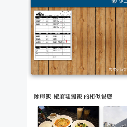
線上
若需更新菜
陳麻飯-椒麻雞腿飯 的相似餐廳