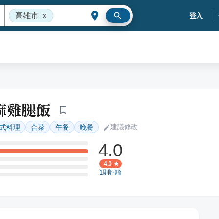
高雄市
登入
麻雞腿飯
建議修改
式料理
合菜
午餐
晚餐
4.0
4.0
1
則評論