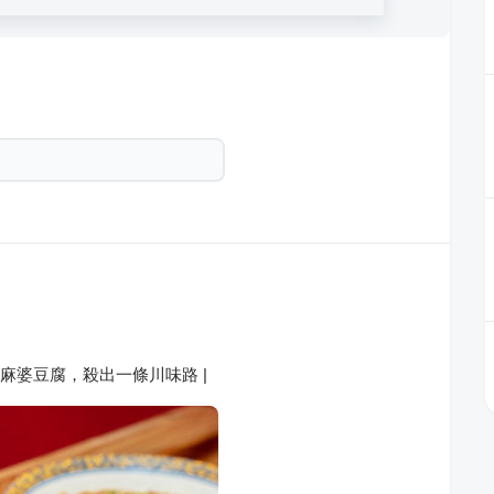
碗麻婆豆腐，殺出一條川味路 |