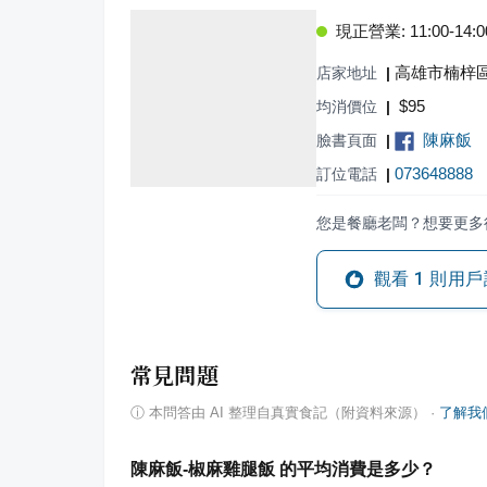
現正營業: 11:00-14:00,
高雄市楠梓區
店家地址
|
$
95
均消價位
|
陳麻飯
臉書頁面
|
073648888
訂位電話
|
您是餐廳老闆？想要更多
觀看
1
則用戶
常見問題
ⓘ
本問答由 AI 整理自真實食記（附資料來源）
·
了解我
陳麻飯-椒麻雞腿飯 的平均消費是多少？