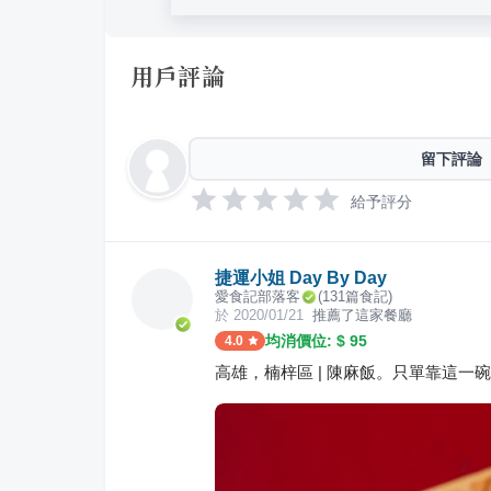
用戶評論
留下評論
給予評分
捷運小姐 Day By Day
愛食記部落客
(
131
篇食記)
於
2020/01/21
推薦了這家餐廳
均消價位: $
95
4.0
高雄，楠梓區 | 陳麻飯。只單靠這一