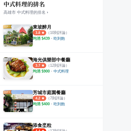
中式料理的排名
高雄市
中式料理
的排名
›
東坡醉月
（
10
則評論）
3.8
均消 $
439
・
吃到飽
海光俱樂部中餐廳
（
12
則評論）
3.7
均消 $
900
・
中式料理
芳城市庭園餐廳
（
7
則評論）
4.2
均消 $
400
・
吃到飽
添食埊粒
（
12
則評論）