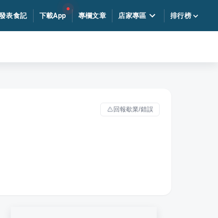
發表食記
下載App
專欄文章
店家專區
排行榜
回報歇業/錯誤