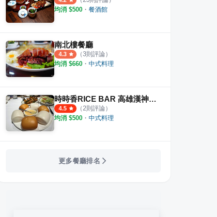
4.2
均消 $
500
・
餐酒館
南北樓餐廳
（
3
則評論）
4.3
均消 $
660
・
中式料理
時時香RICE BAR 高雄漢神巨蛋
（
2
則評論）
4.5
均消 $
500
・
中式料理
更多餐廳排名