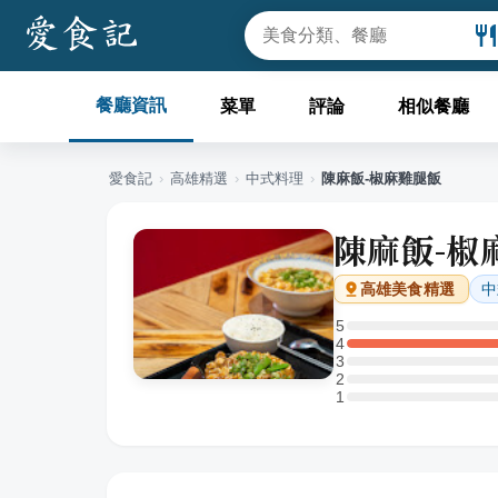
餐廳資訊
菜單
評論
相似餐廳
愛食記
›
高雄
精選
›
中式料理
›
陳麻飯-椒麻雞腿飯
陳麻飯-椒
中
高雄
美食精選
5
5 星：0 則評論
4
4 星：1 則評論
3
3 星：0 則評論
2
2 星：0 則評論
1
1 星：0 則評論