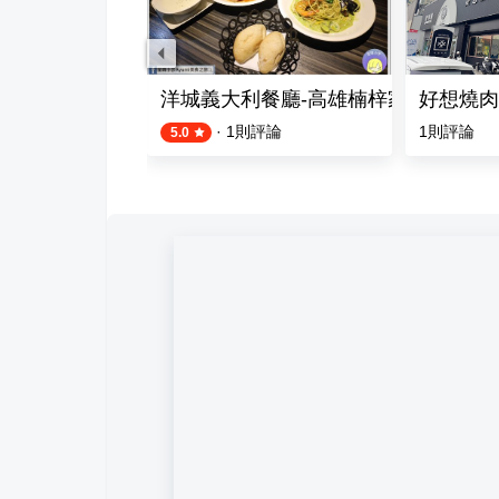
楠梓店
洋城義大利餐廳-高雄楠梓家樂福店
好想燒肉
·
1
則評論
1
則評論
5.0