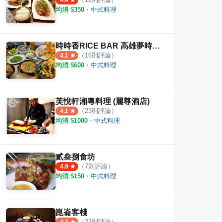
4.4
均消 $
350
・
中式料理
店
. 音樂Bar. 求婚餐廳
金三益 楠梓店
黑心
時時香RICE BAR 高雄夢時代店
（
16
則評論）
4.1
·
21
則評論
·
6
則評論
5.0
4.7
均消 $
600
・
中式料理
芙悅軒湘粵料理 (麗尊酒店)
（
23
則評論）
4.1
均消 $
1000
・
中式料理
貳叁捌食坊
（
7
則評論）
4.9
均消 $
150
・
中式料理
崑崙客棧
（
23
則評論）