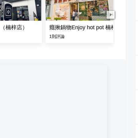
（楠梓店）
癮揪鍋物Enjoy hot pot 楠梓大學東
海洋微光
1
則評論
4.0