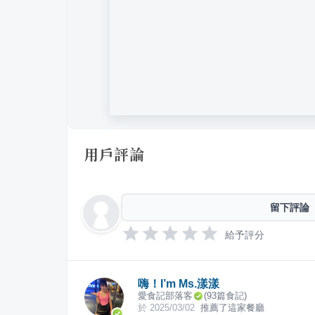
用戶評論
留下評論
給予評分
嗨！I’m Ms.漾漾
愛食記部落客
(
93
篇食記)
於
2025/03/02
推薦了這家餐廳