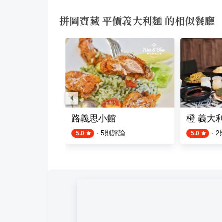
拼圖寶藏 平價義大利麵 的相似餐廳
大利麵(中央公園店)
路義思小館
橙 義大
評論
·
5
則評論
·
2
5.0
5.0