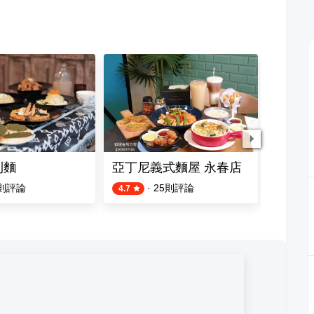
利麵
亞丁尼義式麵屋 永春店
玩麵PA
則評論
·
25
則評論
4.7
4.0