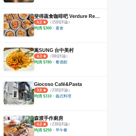
斐得蔬食咖啡吧 Verdure Restaurant
（
15
則評論）
4.2
均消 $
300
・
素食
嵩SUNG 台中美村
（
9
則評論）
4.3
均消 $
780
・
餐酒館
Giocoso Café&Pasta
（
23
則評論）
3.8
均消 $
310
・
義式料理
森渡手作廚房
（
23
則評論）
4.2
均消 $
250
・
早午餐