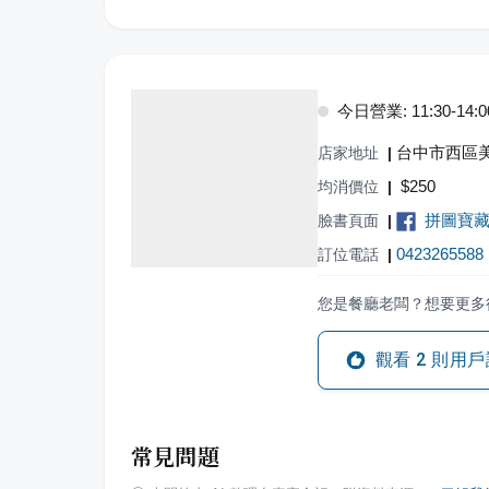
今日營業: 11:30-14:00,
台中市西區美
店家地址
|
$
250
均消價位
|
拼圖寶
臉書頁面
|
0423265588
訂位電話
|
您是餐廳老闆？想要更多
觀看
2
則用戶
常見問題