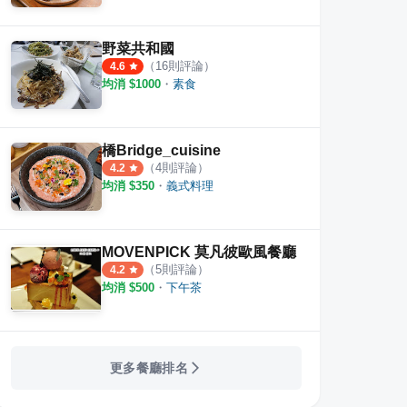
野菜共和國
（
16
則評論）
4.6
均消 $
1000
・
素食
橋Bridge_cuisine
（
4
則評論）
4.2
均消 $
350
・
義式料理
MOVENPICK 莫凡彼歐風餐廳
（
5
則評論）
4.2
均消 $
500
・
下午茶
更多餐廳排名