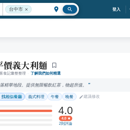
台中市
登入
平價義大利麵
落客食記彙整整理
·
了解我們如何精選
坐落精華地段。提供無限暢飲紅茶，物超所值。
建議修改
找相似餐廳
義式料理
午餐
晚餐
4.0
4.0
2
則評論