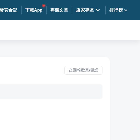
發表食記
下載App
專欄文章
店家專區
排行榜
回報歇業/錯誤