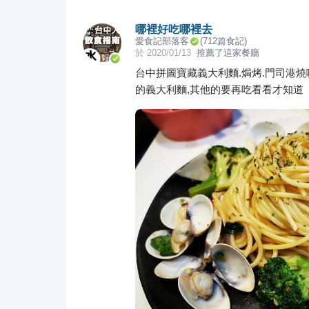
哪裡好吃哪裡去
愛食記部落客
(
712
篇食記)
於
2020/01/13
推薦了這家餐廳
台中拼圖寶藏義大利麵.焗烤.門司港燒
的義大利麵,其他的要再吃看看才知道