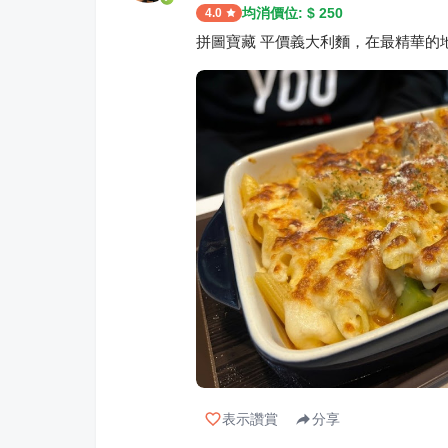
均消價位: $
250
4.0
拼圖寶藏 平價義大利麵，在最精華的
表示讚賞
分享