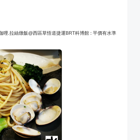
咖哩.拉絲燉飯@西區草悟道捷運BRT科博館 : 平價有水準