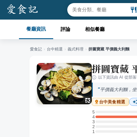
餐廳資訊
評論
相似餐廳
愛食記
›
台中
精選
›
義式料理
›
拼圖寶藏 平價義大利麵
拼圖寶藏 
以下資訊由 AI 從部
平價義大利麵，
台中
美食精選
5
5 星：0 則評論
4
4 星：1 則評論
3
3 星：0 則評論
2
2 星：0 則評論
1
1 星：0 則評論