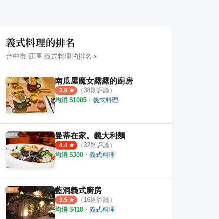
義式料理的排名
台中市
西區
義式料理
的排名
›
南瓜屋魔女露露的廚房
（
38
則評論）
3.8
均消 $
1005
・
義式料理
STA 健行店
好=挑食義大利麵
吃。
·
2
則評論
·
3
則評論
4.0
4.2
曼蒂在家。義大利麵
（
32
則評論）
4.4
均消 $
300
・
義式料理
藍洞義式廚房
（
16
則評論）
3.5
均消 $
418
・
義式料理