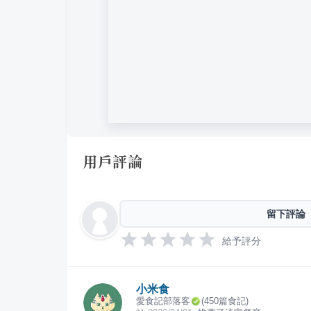
用戶評論
留下評論
給予評分
小米食
愛食記部落客
(
450
篇食記)