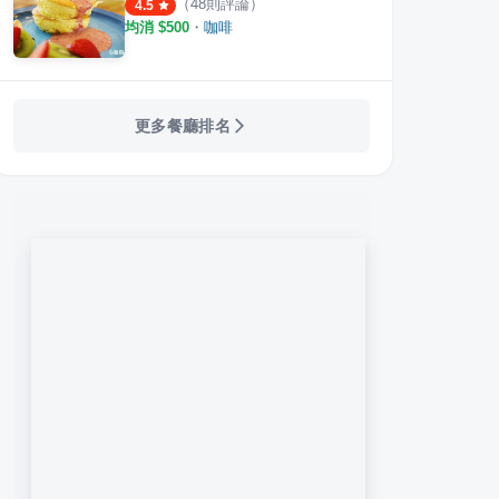
（
48
則評論）
4.5
均消 $
500
・
咖啡
更多餐廳排名