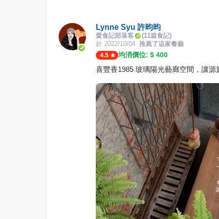
Lynne Syu 許昀昀
愛食記部落客
(
11
篇食記)
於
2022/10/04
推薦了這家餐廳
均消價位: $
400
4.5
喜豐香1985 玻璃陽光藝廊空間，讓源