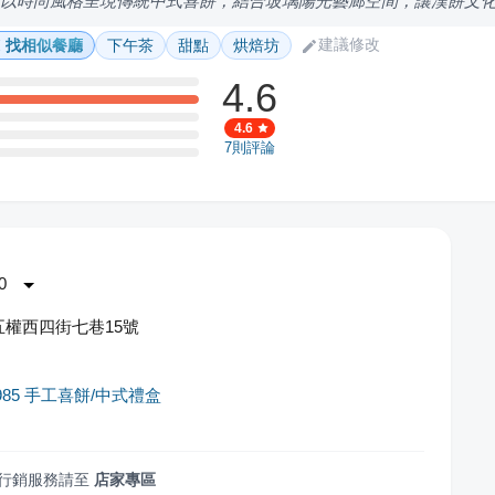
，以時尚風格呈現傳統中式喜餅，結合玻璃陽光藝廊空間，讓漢餅文
建議修改
找相似餐廳
下午茶
甜點
烘焙坊
4.6
4.6
7
則評論
0
權西四街七巷15號
985 手工喜餅/中式禮盒
行銷服務請至
店家專區