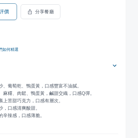
評價
分享餐廳
們如何精選
椒的辛辣感，口感薄脆。