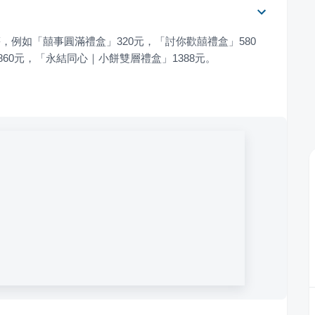
元不等，例如「囍事圓滿禮盒」320元，「討你歡囍禮盒」580
60元，「永結同心｜小餅雙層禮盒」1388元。