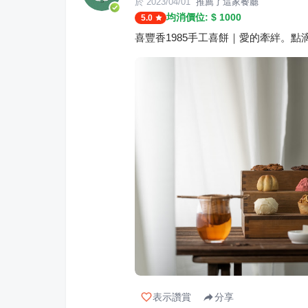
於
2023/04/01
推薦了這家餐廳
均消價位: $
1000
5.0
喜豐香1985手工喜餅｜愛的牽絆。
表示讚賞
分享