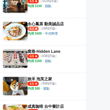
（
162
則評論）
4.5
均消 $
100
・
甜點
永心鳳茶 勤美誠品店
（
18
則評論）
4.1
均消 $
400
・
中式料理
窩巷-Hidden Lane
（
43
則評論）
4.5
均消 $
300
・
甜點
旅禾 泡芙之家
（
30
則評論）
4.5
均消 $
80
・
甜點
成真咖啡 台中審計店