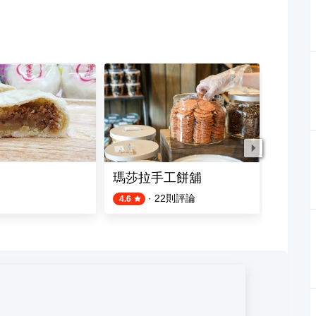
瑪莎拉手工餅舖
鴻鼎菓
·
22
則評論
4.6
4.7