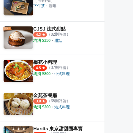
（
7
則評論）
下午茶
・
咖啡
CJSJ 法式甜點
（
82
則評論）
4.2
均消 $
350
・
甜點
馨苑小料理
（
37
則評論）
4.5
均消 $
800
・
中式料理
子
一福堂
奇野
·
63
則評論
·
24
則評論
4.8
5.0
金苑茶餐廳
（
35
則評論）
3.8
均消 $
200
・
港式料理
Haritts 東京甜甜圈專賣