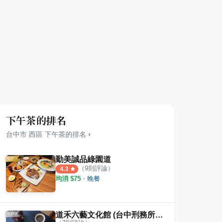
下午茶的排名
台中市
西區
下午茶
的排名
›
勤美誠品綠園道
（
9
則評論）
4.3
均消 $
75
・
晚餐
道禾六藝文化館 (台中刑務所演武場)