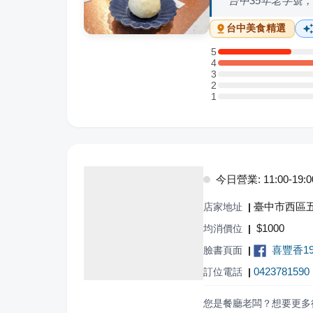
台中35年老字號
台中
美食精選
5
5 星：1 則評論
4
4 星：3 則評論
3
3 星：0 則評論
2
2 星：0 則評論
1
1 星：0 則評論
今日營業: 11:00-19:0
臺中市西區五
店家地址
|
$
1000
均消價位
|
喜豐香1
臉書頁面
|
0423781590
訂位電話
|
您是餐廳老闆？想要更多