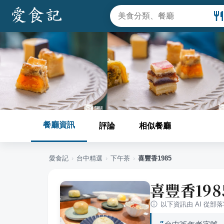
餐廳資訊
評論
相似餐廳
愛食記
›
台中
精選
›
下午茶
›
喜豐香1985
喜豐香198
以下資訊由 AI 從部