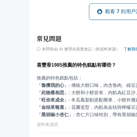
觀看
7
則用戶
常見問題
ⓘ
本問答由 AI 整理自真實食記（附資料來源）
·
了解我
喜豐香1985推薦的特色糕點有哪些？
『
魯獲我的心
』
『
此物最相思
』
『
旺你來成全
』
『
金桔來報喜
』
『
黑胡椒小杏仁
』
: 杏仁片口味特別，帶有黑胡
資料來源