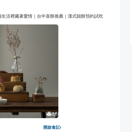
點滴生活裡藏著愛情｜台中喜餅推薦｜漢式囍餅預約試吃
›
開啟食記