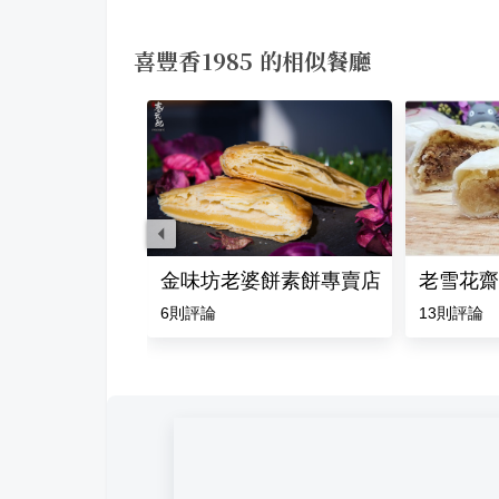
喜豐香1985 的相似餐廳
金味坊老婆餅素餅專賣店
老雪花齋
則評論
6
則評論
13
則評論