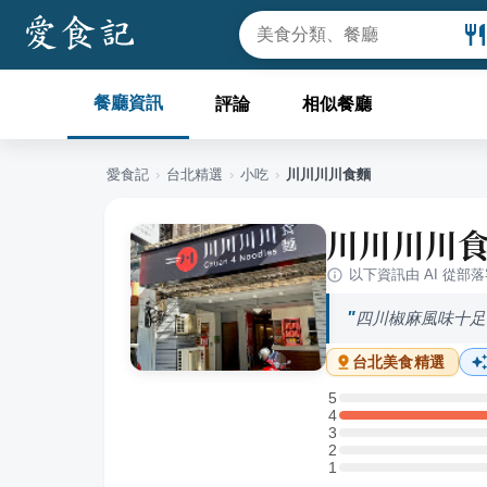
餐廳資訊
評論
相似餐廳
愛食記
›
台北
精選
›
小吃
›
川川川川食麵
川川川川
以下資訊由 AI 從部
四川椒麻風味十足
台北
美食精選
5
5 星：0 則評論
4
4 星：2 則評論
3
3 星：0 則評論
2
2 星：0 則評論
1
1 星：0 則評論