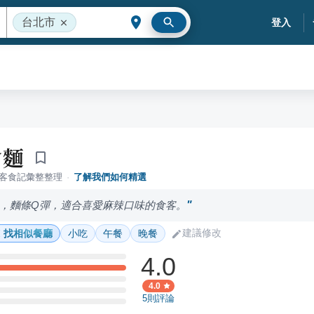
台北市
登入
食麵
落客食記彙整整理
·
了解我們如何精選
，麵條Q彈，適合喜愛麻辣口味的食客。
建議修改
找相似餐廳
小吃
午餐
晚餐
4.0
4.0
5
則評論