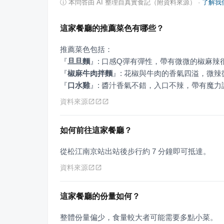
ⓘ
本問答由 AI 整理自真實食記（附資料來源）
·
了解我
這家餐廳的推薦菜色有哪些？
『
旦旦麵
』
『
椒麻牛肉拌麵
』
『
口水雞
』
: 醬汁香氣不錯，入口不辣，帶有魔
資料來源
如何前往這家餐廳？
從松江南京站出站後步行約 7 分鐘即可抵達。
資料來源
這家餐廳的份量如何？
整體份量偏少，食量較大者可能需要多點小菜。