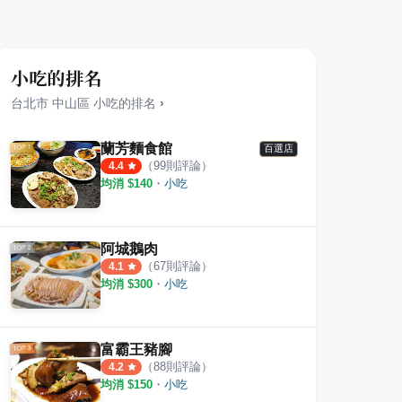
小吃的排名
台北市
中山區
小吃
的排名
›
蘭芳麵食館
百選店
（
99
則評論）
4.4
均消 $
140
・
小吃
阿城鵝肉
（
67
則評論）
4.1
均消 $
300
・
小吃
富霸王豬腳
（
88
則評論）
4.2
均消 $
150
・
小吃