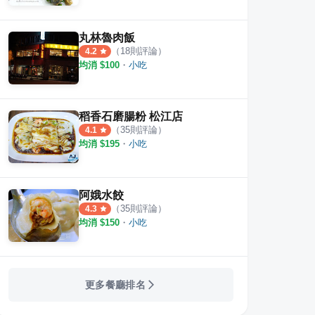
丸林魯肉飯
（
18
則評論）
4.2
均消 $
100
・
小吃
味涼麵
川畝園麵食館
大心
稻香石磨腸粉 松江店
·
4
則評論
·
45
則評論
（
35
則評論）
4.1
4.5
3.9
均消 $
195
・
小吃
阿娥水餃
（
35
則評論）
4.3
均消 $
150
・
小吃
更多餐廳排名