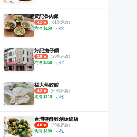
黃記魯肉飯
（
81
則評論）
4.2
均消 $
150
・
小吃
好記擔仔麵
（
29
則評論）
3.9
均消 $
350
・
小吃
福大蒸餃館
（
69
則評論）
4.2
均消 $
110
・
小吃
台灣鹽酥雞創始總店
（
29
則評論）
4.8
均消 $
100
・
小吃