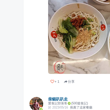
+
1
分享
柴貓趴趴走
愛食記部落客
(
500
篇食記)
於
2023/05/16
推薦了這家餐廳