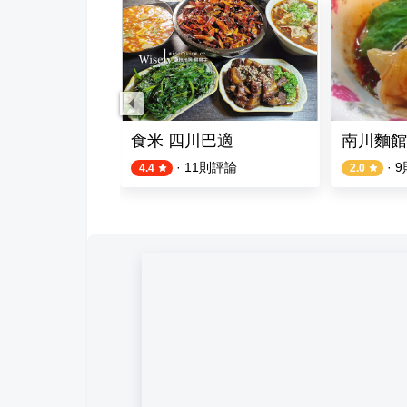
食米 四川巴適
南川麵館
則評論
·
11
則評論
·
9
4.4
2.0