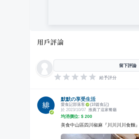
用戶評論
留下評論
給予評分
默默の享受生活
愛食記部落客
(
18
篇食記)
於
2023/10/07
推薦了這家餐廳
均消價位: $
200
美食中山區四川椒麻『川川川川食麵』