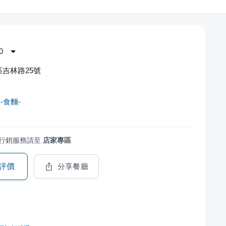
0
吉林路25號
-食麵-
行銷服務請至
店家專區
評價
分享餐廳