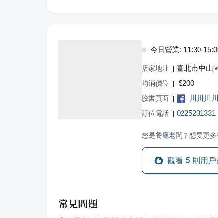
今日營業: 11:30-15:0
臺北市中山區
店家地址
|
$
200
均消價位
|
川川川川
臉書頁面
|
0225231331
訂位電話
|
您是餐廳老闆？想要更多
觀看
5
則用戶
常見問題