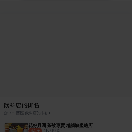
飲料店的排名
›
台中市
西區
飲料店
的排名
花好月圓 茶飲專賣 精誠旗艦總店
（
16
則評論）
4.1