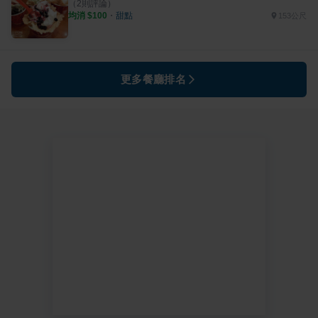
（
2
則評論）
均消 $
100
・
甜點
153公尺
更多餐廳排名