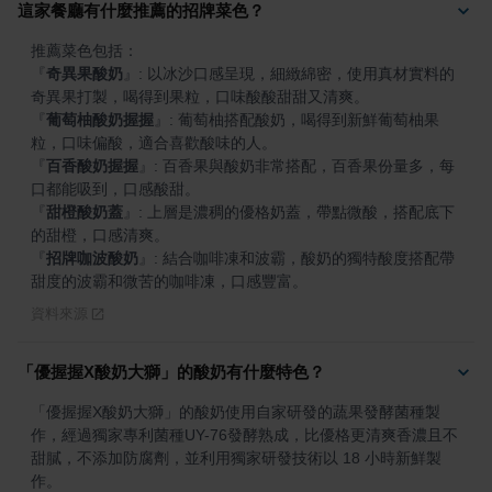
這家餐廳有什麼推薦的招牌菜色？
『
奇異果酸奶
』
: 以冰沙口感呈現，細緻綿密，使用真材實料的
『
葡萄柚酸奶握握
』
: 葡萄柚搭配酸奶，喝得到新鮮葡萄柚果
『
百香酸奶握握
』
: 百香果與酸奶非常搭配，百香果份量多，每
『
甜橙酸奶蓋
』
: 上層是濃稠的優格奶蓋，帶點微酸，搭配底下
『
招牌咖波酸奶
』
: 結合咖啡凍和波霸，酸奶的獨特酸度搭配帶
甜度的波霸和微苦的咖啡凍，口感豐富。
資料來源
「優握握X酸奶大獅」的酸奶有什麼特色？
「優握握X酸奶大獅」的酸奶使用自家研發的蔬果發酵菌種製
作，經過獨家專利菌種UY-76發酵熟成，比優格更清爽香濃且不
甜膩，不添加防腐劑，並利用獨家研發技術以 18 小時新鮮製
作。