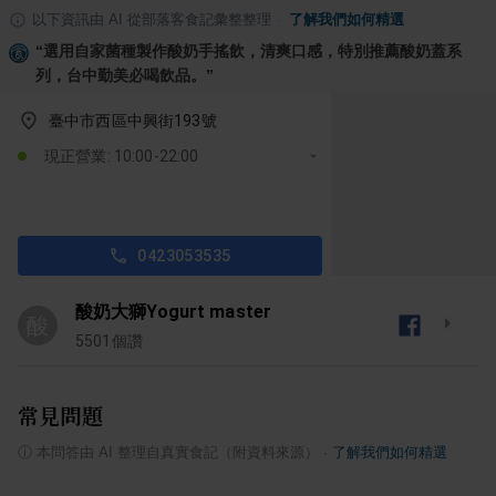
以下資訊由 AI 從部落客食記彙整整理
·
了解我們如何精選
“
選用自家菌種製作酸奶手搖飲，清爽口感，特別推薦酸奶蓋系
列，台中勤美必喝飲品。
”
臺中市西區中興街193號
現正營業: 10:00-22:00
0423053535
酸奶大獅Yogurt master
酸
5501
個讚
常見問題
ⓘ
本問答由 AI 整理自真實食記（附資料來源）
·
了解我們如何精選