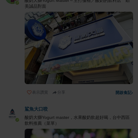
酸奶大獅Yogurt Master～主打優格／酸奶的飲料店 勤
美誠品對面
表示讚賞
分享
開啟食記
›
鯊魚大口咬
酸奶大獅Yogurt master，水果酸奶飲超好喝，台中西區
飲料推薦（菜單）