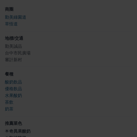
商圈
勤美綠園道
草悟道
地標/交通
勤美誠品
台中市民廣場
審計新村
餐種
酸奶飲品
優格飲品
水果酸奶
茶飲
奶茶
推薦菜色
🌟
奇異果酸奶