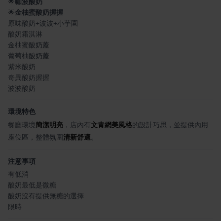
🌟
咖波酸奶
🌟
金柚蜜酸奶握握
原味酸奶+波波+小芋園
酸奶霜淇淋
金柚蜜酸奶蓋
葡萄柚酸奶蓋
紫米酸奶
奇異酸奶握握
波波酸奶
環境特色
餐廳環境
簡潔明亮
，店內有
文青網美風格
的設計巧思，並提供內用
座位區，整體氛圍
清新舒適
。
注意事項
有低消
酸奶最低是微糖
酸奶沒有提供無糖的選擇
限時