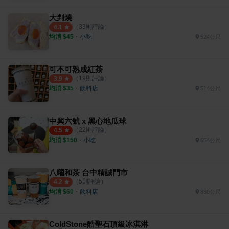
大判燒
（
33
則評論）
4.1
均消 $
45
・
小吃
524公尺
可不可熟成紅茶
（
19
則評論）
3.9
均消 $
35
・
飲料店
514公尺
中興六號 x 黑心地瓜球
（
22
則評論）
4.5
均消 $
150
・
小吃
654公尺
八曜和茶 台中精誠門市
（
5
則評論）
4.2
均消 $
60
・
飲料店
860公尺
ColdStone酷聖石頂級冰淇淋