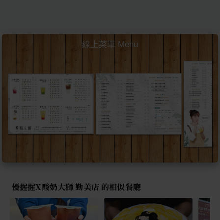
線上菜單 Menu
優握握X酸奶大獅 勤美店 的相似餐廳