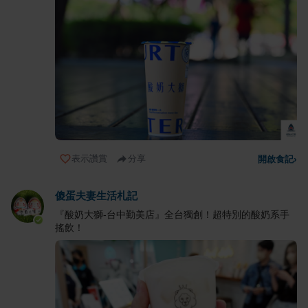
表示讚賞
分享
開啟食記
›
傻蛋夫妻生活札記
『酸奶大獅-台中勤美店』全台獨創！超特別的酸奶系手
搖飲！