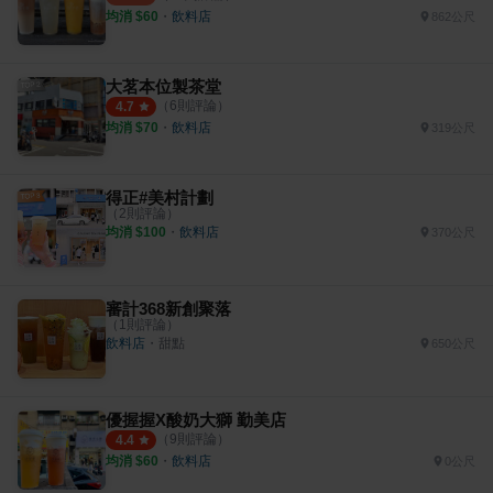
均消 $
60
・
飲料店
862公尺
大茗本位製茶堂
（
6
則評論）
4.7
均消 $
70
・
飲料店
319公尺
得正#美村計劃
（
2
則評論）
均消 $
100
・
飲料店
370公尺
審計368新創聚落
（
1
則評論）
飲料店
・
甜點
650公尺
優握握X酸奶大獅 勤美店
（
9
則評論）
4.4
均消 $
60
・
飲料店
0公尺