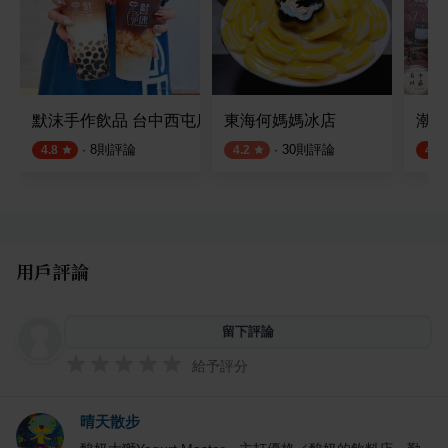
默沫手作飲品 台中西屯店
東海何媽媽冰店
潮茶
·
8
則評論
·
30
則評論
4.8
4.2
4.8
用戶評論
留下評論
給予評分
晴天散步