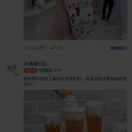
表示讚賞
分享
開啟食記
›
2A食旅日記
均消價位: $
60
4.0
酸奶製作的超人氣特色手搖飲料，推薦必點清爽的酸奶蓋
系列！