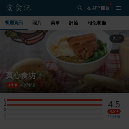
在 APP 開啟
餐廳資訊
照片
菜單
評論
相似餐廳
1
/
2
真心食坊
4
則評論
·
4.5
5
4.5
5 星：1 則評論
4
4 星：1 則評論
3
3 星：0 則評論
4.5
2
2 星：0 則評論
4
則評論
1
1 星：0 則評論