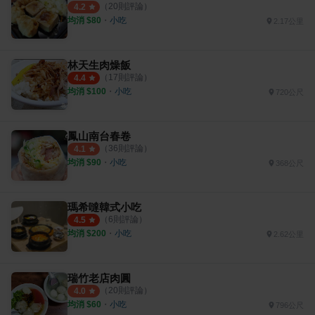
（
20
則評論）
4.2
均消 $
80
・
小吃
2.17公里
林天生肉燥飯
（
17
則評論）
4.4
均消 $
100
・
小吃
720公尺
鳳山南台春卷
（
36
則評論）
4.1
均消 $
90
・
小吃
368公尺
瑪希噠韓式小吃
（
6
則評論）
4.5
均消 $
200
・
小吃
2.62公里
瑞竹老店肉圓
（
20
則評論）
4.0
均消 $
60
・
小吃
796公尺