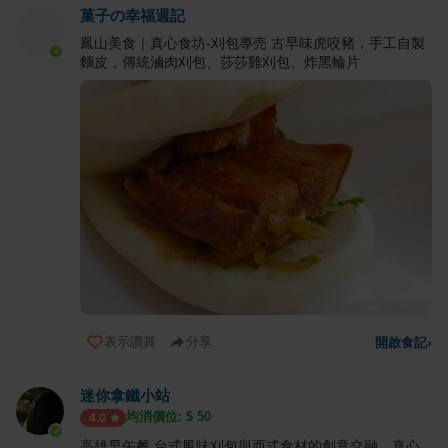
菓子の幸福週記
鳳山美食｜真心食坊-刈包專売 古早味虎咬豬，手工自製
麵皮，傳統滷肉刈包、莎莎雞刈包、炸黑輪片
表示讚賞
分享
開啟食記
›
迷你拿鐵小站
均消價位: $
50
4.0
高雄早午餐 台式風味刈包與西式食材的創意交融，真心