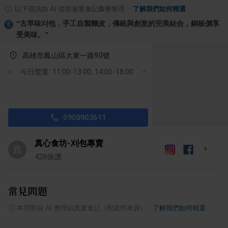
以下資訊由 AI 從部落客食記彙整整理
·
了解我們如何精選
“
古早味刈包，手工自製麵皮，傳統與創意的完美結合，銅板價享
受美味。
”
高雄市鳳山區大東一路90號
今日營業: 11:00-13:00, 14:00-18:00
0908903611
真心食坊-刈包專賣
真
428
個讚
常見問題
ⓘ
本問答由 AI 整理自真實食記（附資料來源）
·
了解我們如何精選