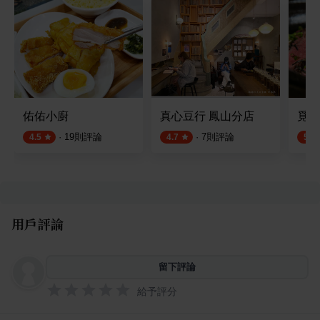
佑佑小廚
真心豆行 鳳山分店
覓馬
·
19
則評論
·
7
則評論
4.5
4.7
5.0
用戶評論
留下評論
給予評分