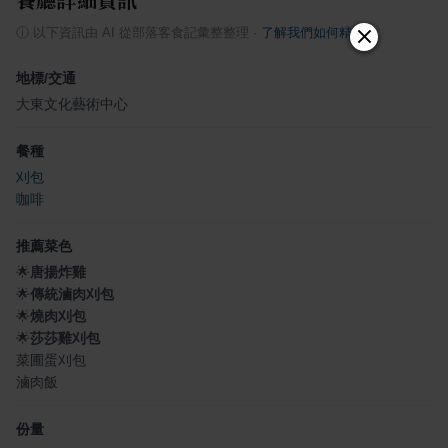
ⓘ
以下資訊由 AI 從部落客食記彙整整理
·
了解我們如何精選
地標/交通
大東文化藝術中心
餐種
刈包
咖啡
推薦菜色
🌟
唐揚炸雞
🌟
傳統滷肉刈包
🌟
燒肉刈包
🌟
莎莎雞刈包
菜圃蛋刈包
滷肉飯
份量