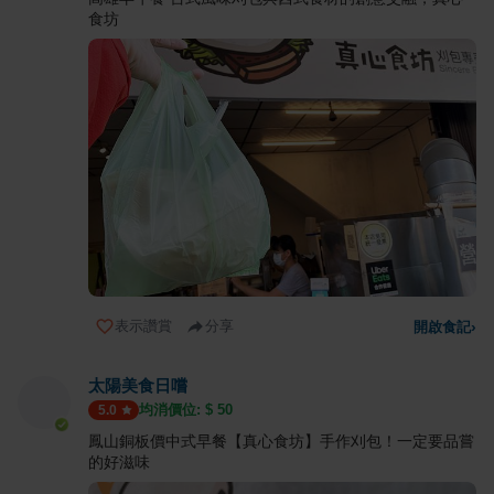
食坊
表示讚賞
分享
開啟食記
›
太陽美食日嚐
均消價位: $
50
5.0
鳳山銅板價中式早餐【真心食坊】手作刈包！一定要品嘗
的好滋味