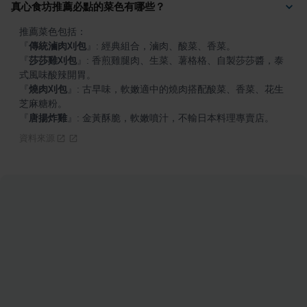
真心食坊推薦必點的菜色有哪些？
『
傳統滷肉刈包
』
『
莎莎雞刈包
』
: 香煎雞腿肉、生菜、薯格格、自製莎莎醬，泰
『
燒肉刈包
』
: 古早味，軟嫩適中的燒肉搭配酸菜、香菜、花生
『
唐揚炸雞
』
: 金黃酥脆，軟嫩噴汁，不輸日本料理專賣店。
資料來源