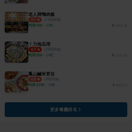
老人牌鴨肉飯
（
21
則評論）
3.7
均消 $
40
・
小吃
4.69公里
ㄚ力地瓜球
（
23
則評論）
4.7
均消 $
50
・
小吃
1.67公里
鳳山鹹米苔目
（
9
則評論）
4.0
均消 $
100
・
小吃
286公尺
更多餐廳排名