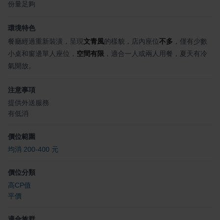
份量足夠
環境特色
餐廳經過重新裝潢，呈現
文青風
的樣貌，店內座位
不多
，僅有少數
小桌和窗邊單人座位，
空間有限
，適合一人或兩人用餐，夏天有冷
氣開放。
注意事項
提供外送服務
有低消
價位範圍
均消 200-400 元
價位分類
高CP值
平價
適合族群