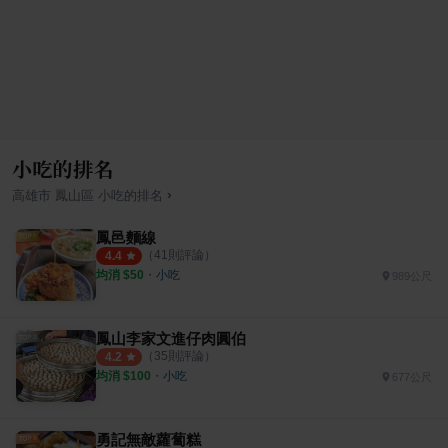
小吃的排名
›
高雄市
鳳山區
小吃
的排名
鳳邑麵線
（
41
則評論）
4.4
均消 $
50
・
小吃
989公尺
鳳山李家文進仔肉圓伯
（
35
則評論）
4.2
均消 $
100
・
小吃
677公尺
勇記無敵蘿蔔糕