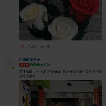
表示讚賞
分享
阿如的小格子
均消價位: $
50
5.0
漢神櫃姐大推 玉米濃湯+辣油 意外好喝千萬不要錯過啦!!!
小吧檯早餐