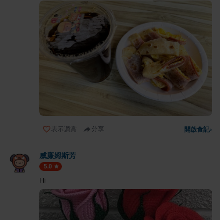
表示讚賞
分享
開啟食記
›
威廉姆斯芳
5.0
Hi