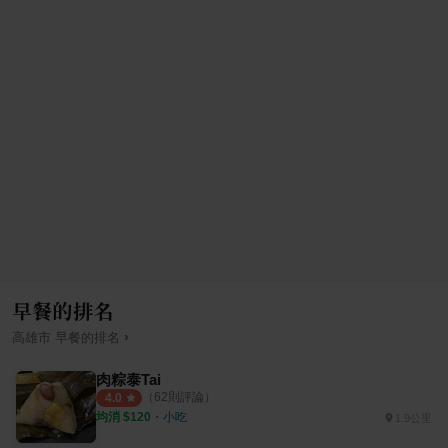
早餐的排名
›
高雄市
早餐
的排名
肉粽泰Tai
（
62
則評論）
4.0
均消 $
120
・
小吃
1.9公里