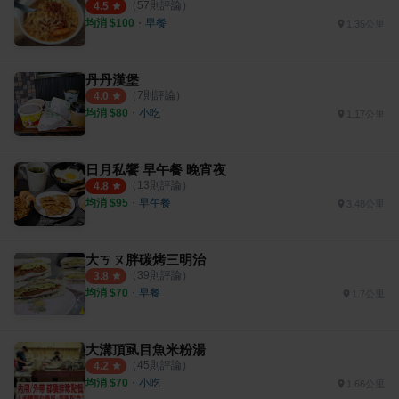
（
57
則評論）
4.5
均消 $
100
・
早餐
1.35公里
丹丹漢堡
（
7
則評論）
4.0
均消 $
80
・
小吃
1.17公里
日月私饗 早午餐 晚宵夜
（
13
則評論）
4.8
均消 $
95
・
早午餐
3.48公里
大ㄎㄡ胖碳烤三明治
（
39
則評論）
3.8
均消 $
70
・
早餐
1.7公里
大溝頂虱目魚米粉湯
（
45
則評論）
4.2
均消 $
70
・
小吃
1.66公里