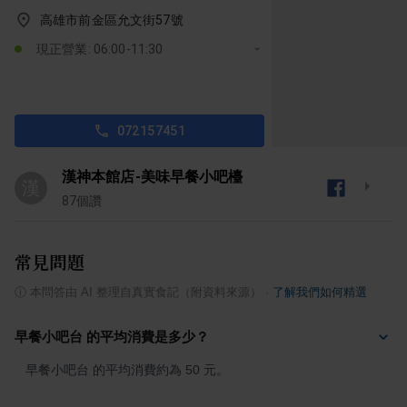
高雄市前金區允文街57號
現正營業: 06:00-11:30
072157451
漢神本館店-美味早餐小吧檯
漢
87
個讚
常見問題
ⓘ
本問答由 AI 整理自真實食記（附資料來源）
·
了解我們如何精選
早餐小吧台 的平均消費是多少？
早餐小吧台 的平均消費約為 50 元。