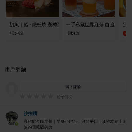
初魚｜鮨 · 鐵板燒 漢神百貨
一手私藏世界紅茶 自強漢神店
(漢
1
則評論
1
則評論
4.5
用戶評論
留下評論
給予評分
沙拉麵
高雄前金區早餐｜早餐小吧台，只開平日！漢神本館上班
族的隱藏版美食