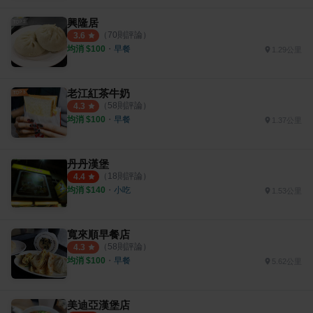
興隆居
（
70
則評論）
3.6
均消 $
100
・
早餐
1.29公里
老江紅茶牛奶
（
58
則評論）
4.3
均消 $
100
・
早餐
1.37公里
丹丹漢堡
（
18
則評論）
4.4
均消 $
140
・
小吃
1.53公里
寬來順早餐店
（
58
則評論）
4.3
均消 $
100
・
早餐
5.62公里
美迪亞漢堡店