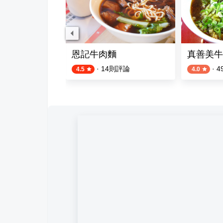
麵店
恩記牛肉麵
真善美牛
評論
·
14
則評論
·
4
4.5
4.0