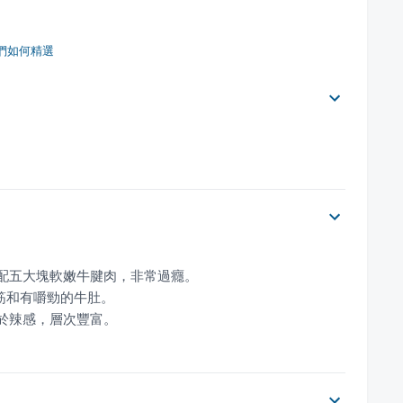
們如何精選
。
大於辣感，層次豐富。