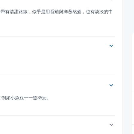
，帶有清甜路線，似乎是用番茄與洋蔥熬煮，也有淡淡的中
，例如小魚豆干一盤35元。