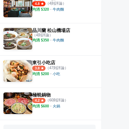
（
4
則評論）
4.8
均消 $
320
・
牛肉麵
品川蘭 松山機場店
肉麵
東館牛麵食館
川幫
（
4
則評論）
·
30
則評論
·
27
則評論
均消 $
350
・
牛肉麵
4.4
4.6
東引小吃店
（
47
則評論）
3.8
均消 $
200
・
小吃
極蜆鍋物
（
60
則評論）
4.2
均消 $
600
・
火鍋