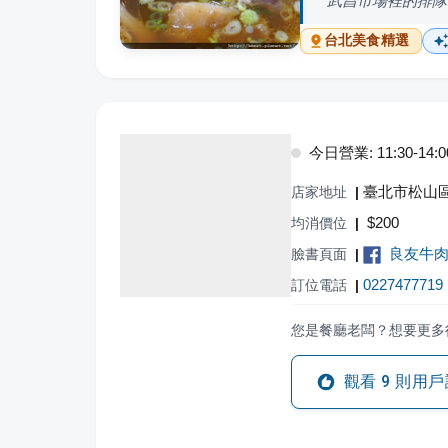
武昌市場裡的排隊
台北
美食精選
今日營業: 11:30-14:0
臺北市松山區
店家地址
|
$
200
均消價位
|
良友牛
臉書頁面
|
0227477719
訂位電話
|
您是餐廳老闆？想要更多
觀看
9
則用戶