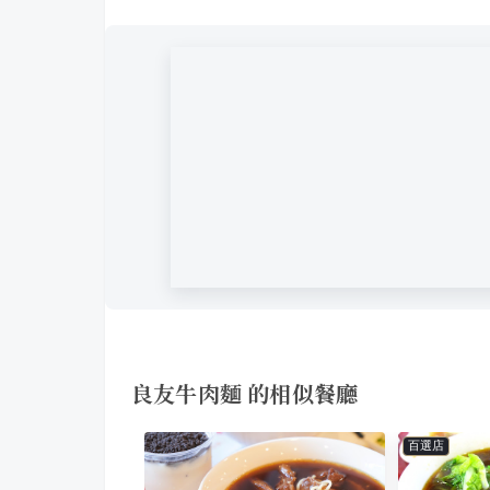
良友牛肉麵 的相似餐廳
百選店