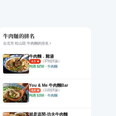
牛肉麵的排名
台北市
松山區
牛肉麵
的排名
›
牛肉麵．雞湯
（
37
則評論）
4.5
均消 $
250
・
牛肉麵
You & Me 牛肉麵Bar
（
11
則評論）
4.0
均消 $
350
・
牛肉麵
就是這間-功夫牛肉麵