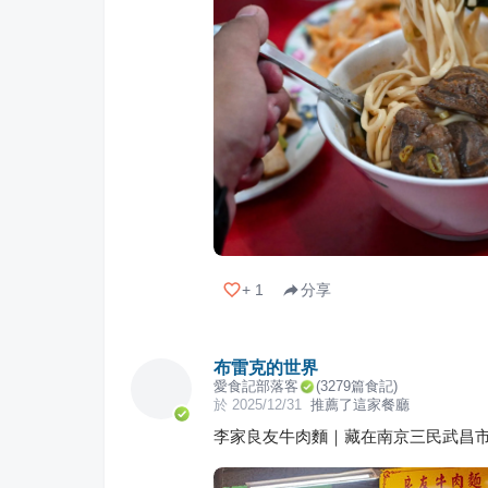
+
1
分享
布雷克的世界
愛食記部落客
(
3279
篇食記)
於
2025/12/31
推薦了這家餐廳
李家良友牛肉麵｜藏在南京三民武昌