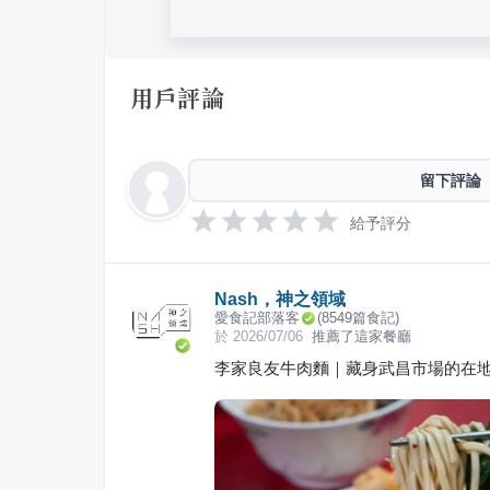
用戶評論
留下評論
給予評分
Nash，神之領域
愛食記部落客
(
8549
篇食記)
於
2026/07/06
推薦了這家餐廳
李家良友牛肉麵｜藏身武昌市場的在