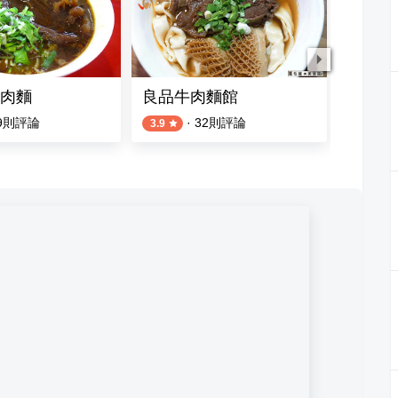
肉麵
良品牛肉麵館
廖家牛
9
則評論
·
32
則評論
3.9
3.2