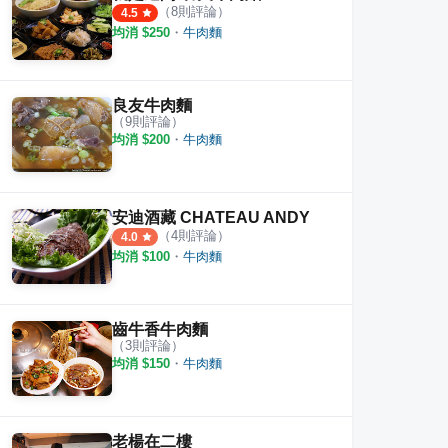
（
8
則評論）
4.5
均消 $
250
・
牛肉麵
良友牛肉麵
（
9
則評論）
均消 $
200
・
牛肉麵
安迪酒藏 CHATEAU ANDY
（
4
則評論）
4.0
均消 $
100
・
牛肉麵
齒牛香牛肉麵
（
3
則評論）
均消 $
150
・
牛肉麵
老楊在二樓