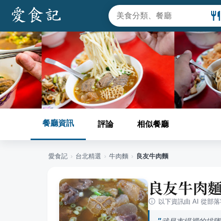
餐廳資訊
評論
相似餐廳
愛食記
›
台北
精選
›
牛肉麵
›
良友牛肉麵
良友牛肉
以下資訊由 AI 從部