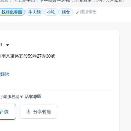
名店，早上賣牛肉，下午轉賣牛肉麵，老饕最愛，內行人才知道。
建議修改
找相似餐廳
牛肉麵
小吃
麵食
0
南京東路五段59巷27弄30號
肉麵館
行銷服務請至
店家專區
評價
分享餐廳