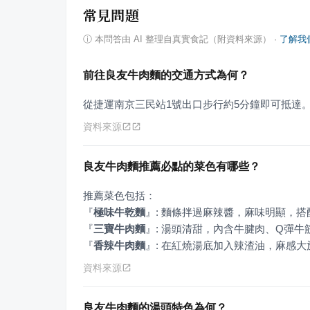
常見問題
ⓘ
本問答由 AI 整理自真實食記（附資料來源）
·
了解我
前往良友牛肉麵的交通方式為何？
從捷運南京三民站1號出口步行約5分鐘即可抵達
資料來源
良友牛肉麵推薦必點的菜色有哪些？
『
極味牛乾麵
』
『
三寶牛肉麵
』
『
香辣牛肉麵
』
: 在紅燒湯底加入辣渣油，麻感
資料來源
良友牛肉麵的湯頭特色為何？