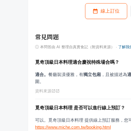
線上訂位
常見問題
ⓘ
本問答由 AI 整理自真實食記（附資料來源）
·
了解我
覓奇頂級日本料理適合慶祝特殊場合嗎？
適合。
餐廳裝潢優雅，有
獨立包廂
，且被描述為
圍。
資料來源
覓奇頂級日本料理 是否可以進行線上預訂？
可以。覓奇頂級日本料理 提供線上預訂服務，您
https://www.miche.com.tw/booking.html