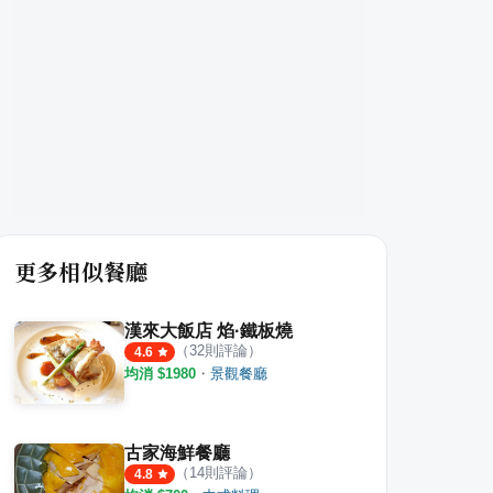
更多相似餐廳
漢來大飯店 焰·鐵板燒
（
32
則評論）
4.6
均消 $
1980
・
景觀餐廳
古家海鮮餐廳
（
14
則評論）
4.8