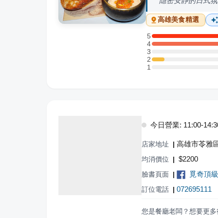
隱密安靜的日式氛
高雄
美食精選
5
5 星：12 則評論
4
4 星：7 則評論
3
3 星：0 則評論
2
2 星：1 則評論
1
1 星：0 則評論
今日營業: 11:00-14:30,
高雄市苓雅區
店家地址
|
$
2200
均消價位
|
覓奇頂級日本
臉書頁面
|
072695111
訂位電話
|
您是餐廳老闆？想要更多