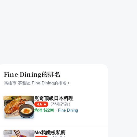
Fine Dining的排名
高雄市
苓雅區
Fine Dining
的排名
›
覓奇頂級日本料理
（
35
則評論）
4.6
均消 $
2200
・
Fine Dining
Me我鐵板私廚