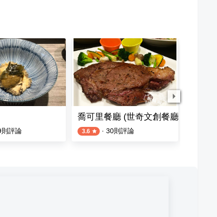
喬可里餐廳 (世奇文創餐廳)
福得小
9
則評論
·
30
則評論
3.6
4.4