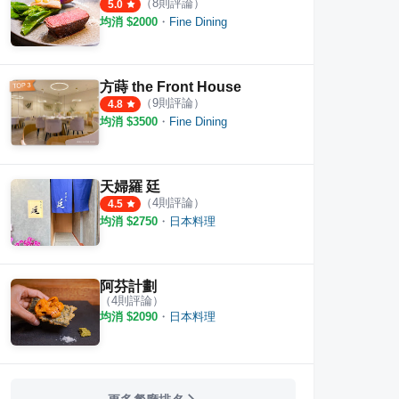
（
8
則評論）
5.0
均消 $
2000
・
Fine Dining
方蒔 the Front House
（
9
則評論）
4.8
均消 $
3500
・
Fine Dining
天婦羅 廷
（
4
則評論）
4.5
均消 $
2750
・
日本料理
阿芬計劃
（
4
則評論）
均消 $
2090
・
日本料理