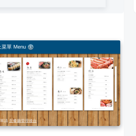
菜單 Menu
單請
至餐廳管理後台