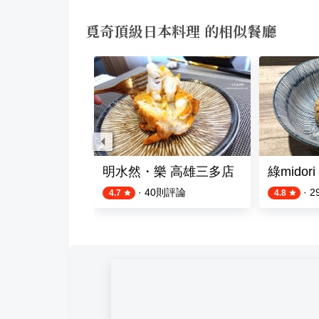
覓奇頂級日本料理 的相似餐廳
專廚餐廳
明水然・樂 高雄三多店
綠midori
則評論
·
40
則評論
·
2
4.7
4.8