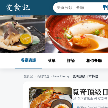
餐廳資訊
菜單
評論
相似餐廳
愛食記
›
高雄
精選
›
Fine Dining
›
覓奇頂級日本料理
覓奇頂級
以下資訊由 AI 從部