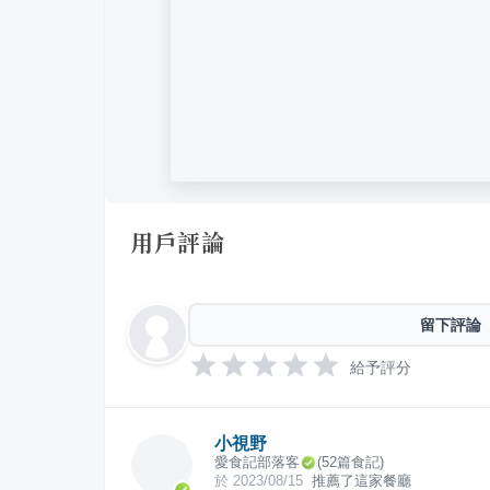
用戶評論
留下評論
給予評分
小視野
愛食記部落客
(
52
篇食記)
於
2023/08/15
推薦了這家餐廳