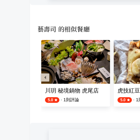
藝壽司 的相似餐廳
館
川玥 秘境鍋物 虎尾店
虎技紅豆
評論
·
1
則評論
·
1
5.0
5.0