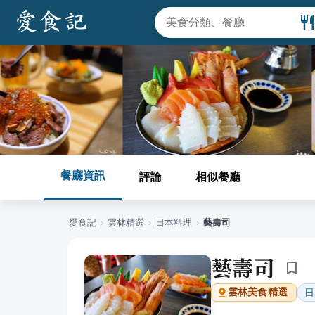
餐廳資訊
評論
相似餐廳
愛食記
›
雲林
精選
›
日本料理
›
藝壽司
藝壽司
日
雲林
美食精選