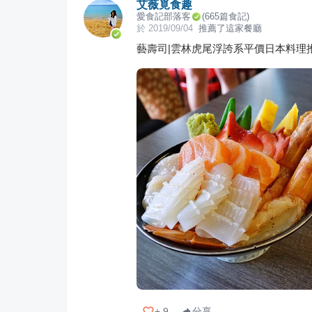
艾薇覓食趣
愛食記部落客
(
665
篇食記)
於
2019/09/04
推薦了這家餐廳
藝壽司|雲林虎尾浮誇系平價日本料理
+
9
分享