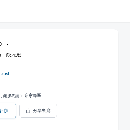
0
二段549號
Sushi
行銷服務請至
店家專區
評價
分享餐廳