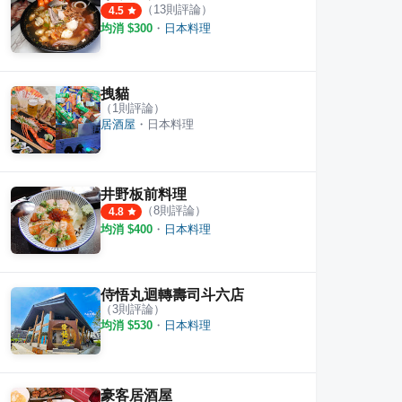
（
13
則評論）
4.5
均消 $
300
・
日本料理
拽貓
（
1
則評論）
居酒屋
・
日本料理
井野板前料理
（
8
則評論）
4.8
均消 $
400
・
日本料理
侍悟丸迴轉壽司斗六店
（
3
則評論）
均消 $
530
・
日本料理
豪客居酒屋