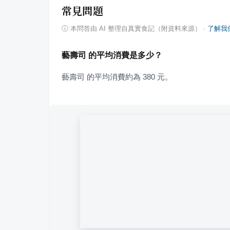
常見問題
ⓘ
本問答由 AI 整理自真實食記（附資料來源）
·
了解我
藝壽司 的平均消費是多少？
藝壽司 的平均消費約為 380 元。