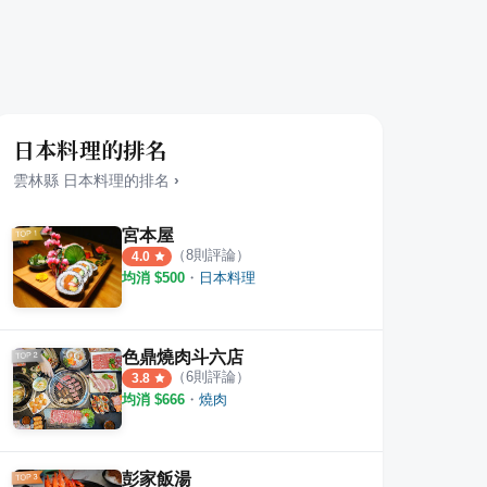
日本料理的排名
雲林縣
日本料理
的排名
›
宮本屋
（
8
則評論）
4.0
均消 $
500
・
日本料理
瓜球
樂包子
麋生
·
5
則評論
·
16
則評論
4.6
5.0
色鼎燒肉斗六店
（
6
則評論）
3.8
均消 $
666
・
燒肉
彭家飯湯