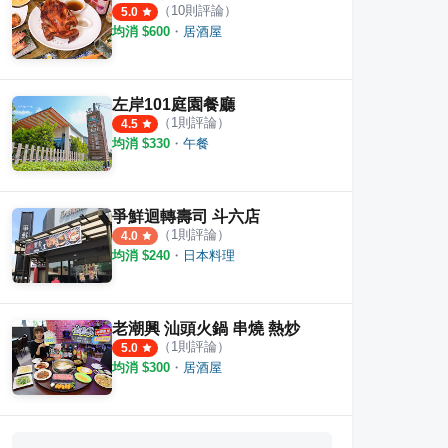
（
10
則評論）
5.0
均消 $
600
・
居酒屋
左岸101庭園餐廳
（
1
則評論）
4.5
均消 $
330
・
午餐
爭鮮迴轉壽司 斗六店
（
1
則評論）
4.0
均消 $
240
・
日本料理
老潮興 汕頭火鍋 串燒 熱炒
（
1
則評論）
5.0
均消 $
300
・
居酒屋