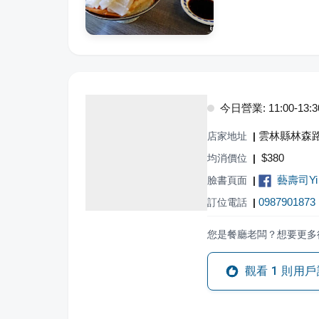
今日營業: 11:00-13:3
雲林縣林森路
店家地址
|
$
380
均消價位
|
藝壽司Yi 
臉書頁面
|
0987901873
訂位電話
|
您是餐廳老闆？想要更多
觀看
1
則用戶