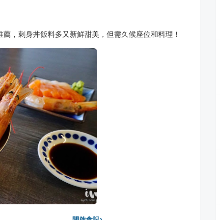
推薦，刺身丼飯料多又新鮮甜美，但需久候座位和料理！
›
開啟食記