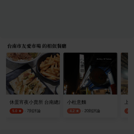
台南市友愛市場 的相似餐廳
休蛋宵夜小賣所 台南總店
小杜意麵
上富
·
7
則評論
·
20
則評論
5.0
4.2
4.2