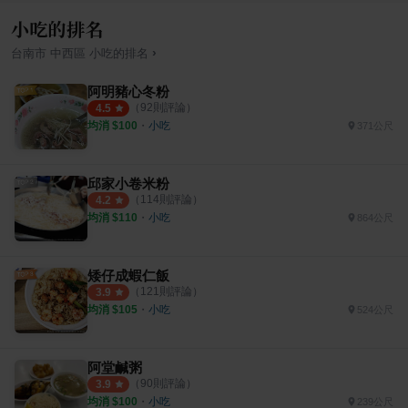
小吃的排名
›
台南市
中西區
小吃
的排名
阿明豬心冬粉
（
92
則評論）
4.5
均消 $
100
・
小吃
371公尺
邱家小卷米粉
（
114
則評論）
4.2
均消 $
110
・
小吃
864公尺
矮仔成蝦仁飯
（
121
則評論）
3.9
均消 $
105
・
小吃
524公尺
阿堂鹹粥
（
90
則評論）
3.9
均消 $
100
・
小吃
239公尺