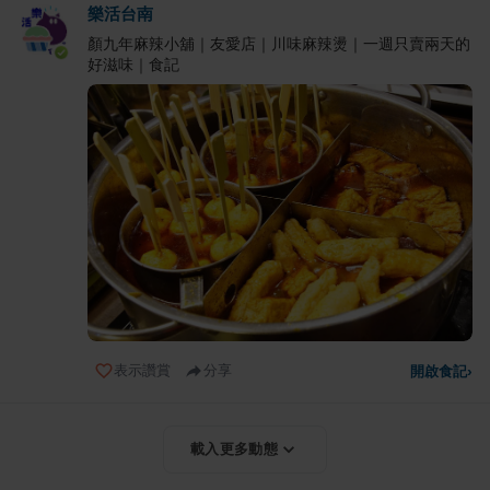
樂活台南
顏九年麻辣小舖｜友愛店｜川味麻辣燙｜一週只賣兩天的
好滋味｜食記
表示讚賞
分享
開啟食記
›
載入更多動態