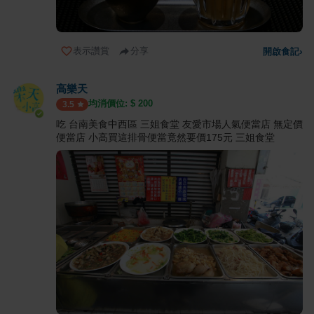
表示讚賞
分享
開啟食記
›
高樂天
均消價位: $
200
3.5
吃 台南美食中西區 三姐食堂 友愛市場人氣便當店 無定價
便當店 小高買這排骨便當竟然要價175元 三姐食堂