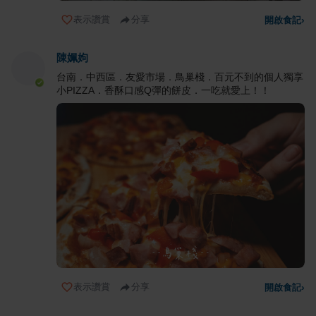
表示讚賞
分享
開啟食記
›
陳姵姁
台南．中西區．友愛市場．鳥巢棧．百元不到的個人獨享
小PIZZA．香酥口感Q彈的餅皮．一吃就愛上！！
表示讚賞
分享
開啟食記
›