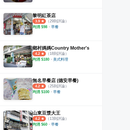
黎明紅茶店
（
29
則評論）
3.9
均消 $
98
・
早餐
鄉村媽媽Country Mother's
（
18
則評論）
4.2
均消 $
180
・
美式料理
無名早餐店 (德安早餐)
（
25
則評論）
4.2
均消 $
100
・
早餐
山東豆漿大王
（
13
則評論）
4.2
均消 $
60
・
早餐