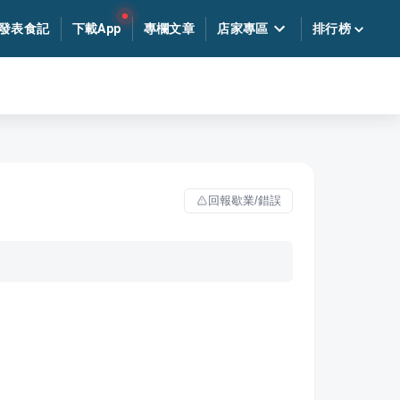
發表食記
下載App
專欄文章
店家專區
排行榜
回報歇業/錯誤