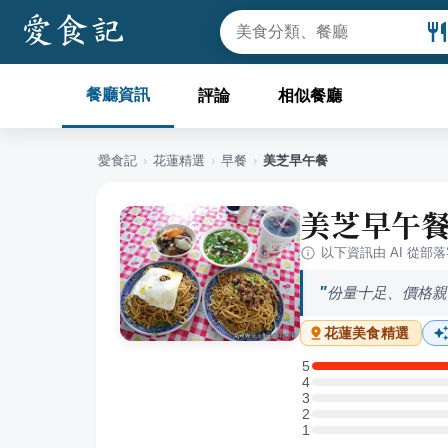
餐廳資訊
評論
相似餐廳
愛食記
›
花蓮
精選
›
早餐
›
美芝早午餐
美芝早午
以下資訊由 AI 從部
份量十足、價格親
花蓮
美食精選
5
5 星：2 則評論
4
4 星：0 則評論
3
3 星：0 則評論
2
2 星：0 則評論
1
1 星：0 則評論