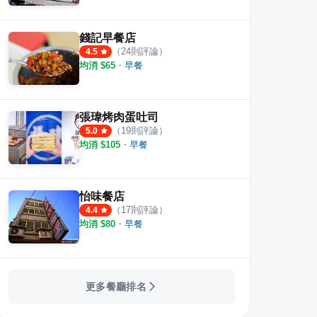
錢記早餐店
（
24
則評論）
4.5
均消 $
65
・
早餐
張瑋烤肉蛋吐司
（
19
則評論）
5.0
均消 $
105
・
早餐
怡味餐店
（
17
則評論）
4.4
均消 $
80
・
早餐
更多餐廳排名