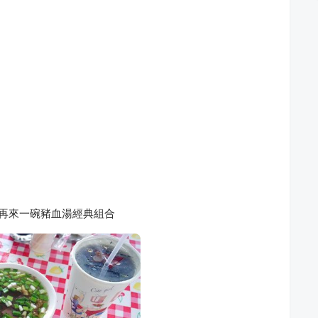
 再來一碗豬血湯經典組合