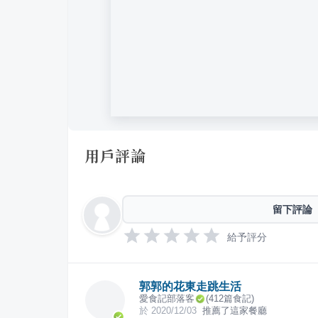
用戶評論
留下評論
給予評分
郭郭的花東走跳生活
愛食記部落客
(
412
篇食記)
於
2020/12/03
推薦了這家餐廳