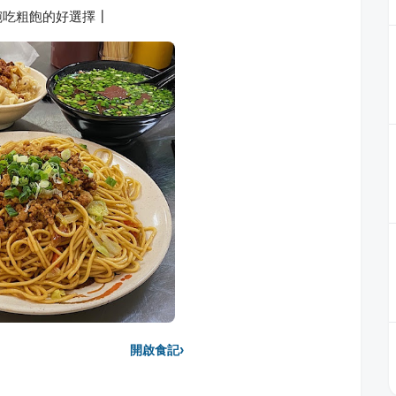
碗吃粗飽的好選擇┃
›
開啟食記