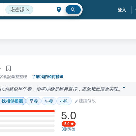
花蓮縣
登入
餐
落客食記彙整整理
·
了解我們如何精選
民的超值早午餐，招牌炒麵是經典選擇，搭配豬血湯更美味。
建議修改
找相似餐廳
早餐
午餐
小吃
5.0
5.0
3
則評論