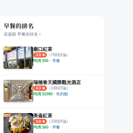
早餐的排名
花蓮縣
早餐
的排名
›
廟口紅茶
（
75
則評論）
3.9
均消 $
50
・
早餐
2.0
無名早餐店 (德安早餐)
怡味
·
13
則評論
·
25
則評論
4.2
4.4
瑞穂春天國際觀光酒店
（
10
則評論）
4.3
均消 $
1080
・
吃到飽
美崙紅茶
（
23
則評論）
3.8
均消 $
60
・
早餐