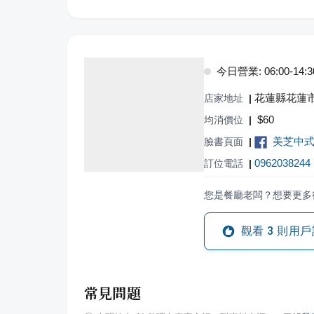
今日營業: 06:00-14:3
花蓮縣花蓮市
店家地址
|
$
60
均消價位
|
美芝中
臉書頁面
|
0962038244
訂位電話
|
您是餐廳老闆？想要更多
觀看
3
則用戶
常見問題