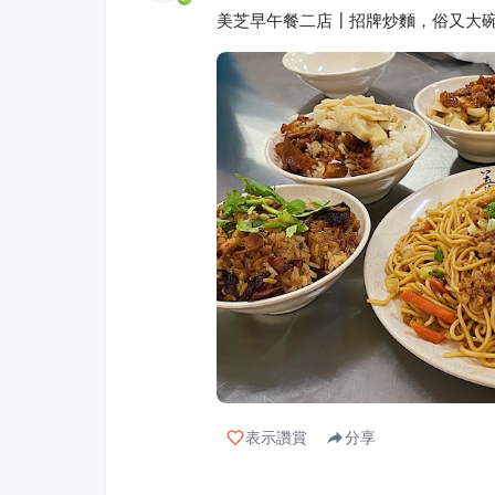
美芝早午餐二店┃招牌炒麵，俗又大
表示讚賞
分享