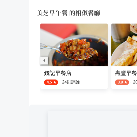
美芝早午餐 的相似餐廳
錢記早餐店
壽豐早餐
則評論
·
24
則評論
·
2
4.5
3.8