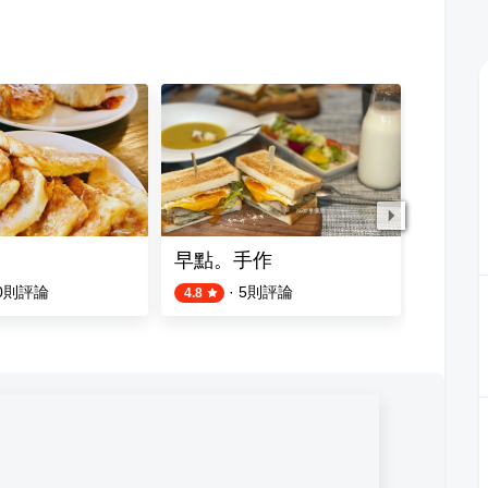
早點。手作
食萬伏特
0
則評論
·
5
則評論
4.8
4.7