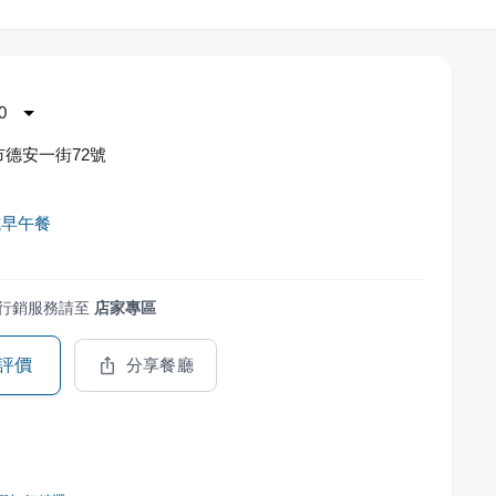
0
德安一街72號
式早午餐
行銷服務請至
店家專區
評價
分享餐廳