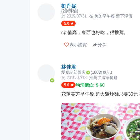
劉丹妮
(
2
則評論)
於
2019/07/31
在
美芝早午餐
留下評價
5.0
cp 值高，東西也好吃，很推薦。
表示讚賞
分享
林佳君
愛食記部落客
(
180
篇食記)
於
2019/07/13
推薦了這家餐廳
均消價位: $
60
5.0
花蓮美芝早午餐 超大盤炒麵只要30元