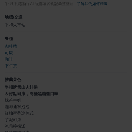
ⓘ
以下資訊由 AI 從部落客食記彙整整理
·
了解我們如何精選
地標/交通
平和火車站
餐種
肉桂捲
司康
咖啡
下午茶
推薦菜色
🌟
招牌雪山肉桂捲
🌟
好點司康，肉桂黑糖醬口味
抹茶牛奶
咖啡通寧泡泡
紅柚蜜香冰美式
芋泥司康
冰霜檸檬派