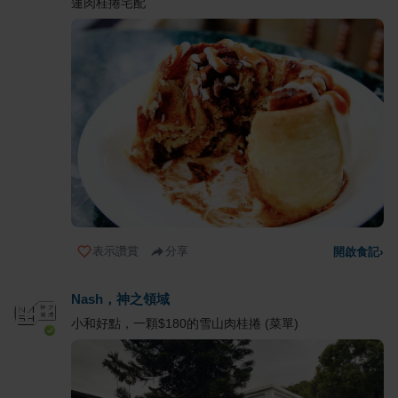
蓮肉桂捲宅配
表示讚賞
分享
開啟食記
›
Nash，神之領域
小和好點，一顆$180的雪山肉桂捲 (菜單)