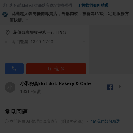
以下資訊由 AI 從部落客食記彙整整理
·
了解我們如何精選
“
花蓮超人氣肉桂捲專賣店，外酥內軟，被譽為LV級，宅配服務方
便快捷。
”
花蓮縣壽豐鄉平和一街119號
今日營業: 13:00-17:00
線上訂位
小和好點dot.dot. Bakery & Cafe
小
18317
個讚
常見問題
ⓘ
本問答由 AI 整理自真實食記（附資料來源）
·
了解我們如何精選