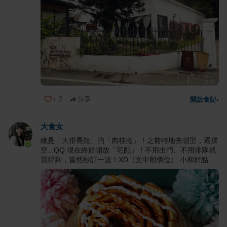
+
2
分享
開啟食記
›
大食女
總是「大排長龍」的「肉桂捲」！之前特地去朝聖，還撲
空...QQ 現在終於開放「宅配」！不用出門、不用排隊就
買得到，當然秒訂一波！XD（文中附價位） 小和好點