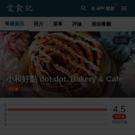
在 APP 開啟
餐廳資訊
照片
菜單
評論
相似餐廳
4
/
10
小和好點 dot.dot. Bakery & Cafe
15
則評論
·
4.5
5
4.5
5 星：0 則評論
4
4 星：6 則評論
3
3 星：0 則評論
4.5
2
2 星：0 則評論
15
則評論
1
1 星：0 則評論