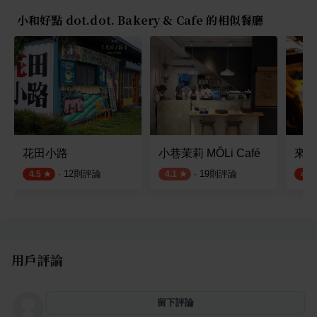
小和好點 dot.dot. Bakery & Cafe 的相似餐廳
花田小路
小巷茉莉 MÔLi Café
來來
·
12
則評論
·
19
則評論
4.5
4.1
4.8
用戶評論
留下評論