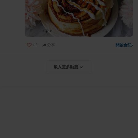
+
1
分享
開啟食記
›
載入更多動態