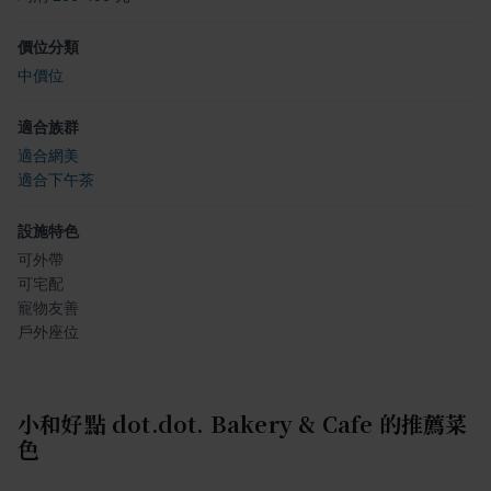
價位分類
中價位
適合族群
適合網美
適合下午茶
設施特色
可外帶
可宅配
寵物友善
戶外座位
小和好點 dot.dot. Bakery & Cafe
的推薦菜
色