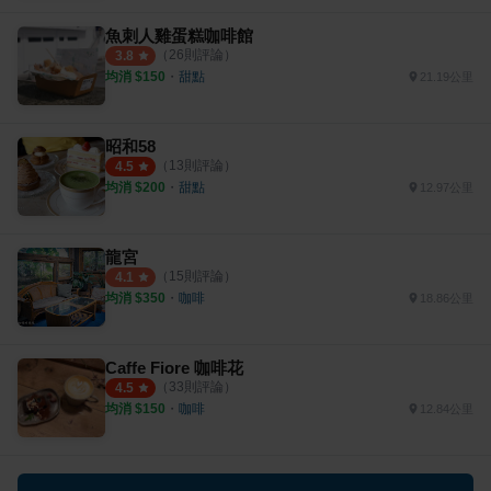
魚刺人雞蛋糕咖啡館
（
26
則評論）
3.8
均消 $
150
・
甜點
21.19公里
昭和58
（
13
則評論）
4.5
均消 $
200
・
甜點
12.97公里
龍宮
（
15
則評論）
4.1
均消 $
350
・
咖啡
18.86公里
Caffe Fiore 咖啡花
（
33
則評論）
4.5
均消 $
150
・
咖啡
12.84公里