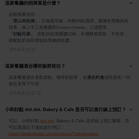
這家餐廳的招牌菜是什麼？
『
雪山肉桂捲
』
: 巨無霸等級，外酥內軟濕潤，層層有黑糖與肉
『
好點司康
』
: 搭配肉桂黑糖醬口味，外層酥脆鬆散，不乾柴，
搭配鮮奶油和濃郁的黑糖肉桂醬。
資料來源
這家餐廳適合哪些族群前往？
這家餐廳適合喜歡甜點、咖啡的顧客，也
適合約會
或與朋友一同
前往享用下午茶。
資料來源
小和好點 dot.dot. Bakery & Cafe 是否可以進行線上預訂？
可以。小和好點 
dot.dot
. Bakery & Cafe 提供線上預訂服務，您
可以透過以下連結進行預訂：
https://dotdothotel.com/products?cat=logistics