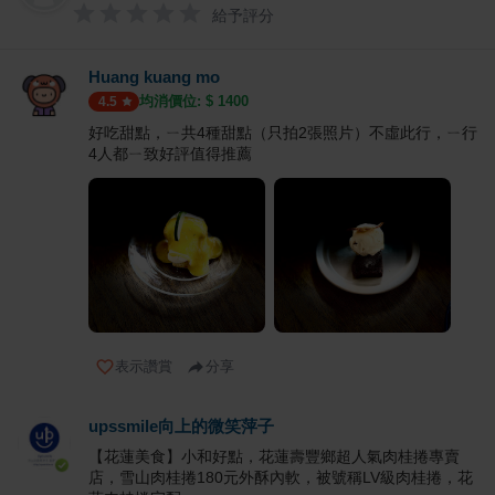
給予評分
Huang kuang mo
均消價位: $
1400
4.5
好吃甜點，ㄧ共4種甜點（只拍2張照片）不虛此行，ㄧ行
4人都ㄧ致好評值得推薦
表示讚賞
分享
upssmile向上的微笑萍子
【花蓮美食】小和好點，花蓮壽豐鄉超人氣肉桂捲專賣
店，雪山肉桂捲180元外酥內軟，被號稱LV級肉桂捲，花