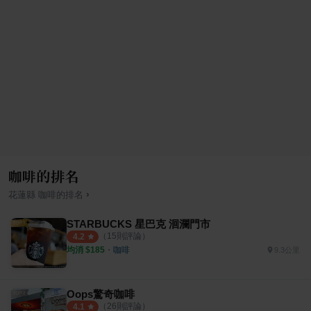
咖啡的排名
›
花蓮縣
咖啡
的排名
STARBUCKS 星巴克 洄瀾門市
（
15
則評論）
4.2
均消 $
185
・
咖啡
9.3公里
Oops驚奇咖啡
（
26
則評論）
4.1