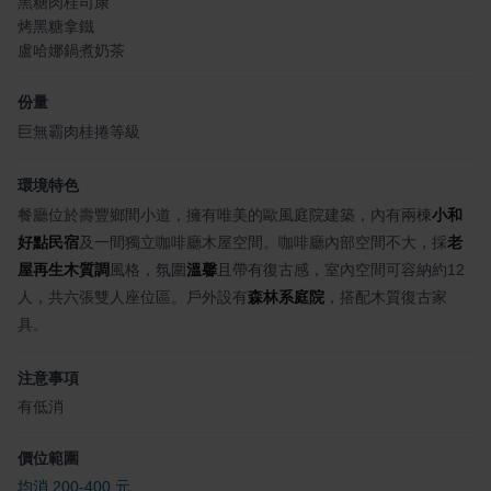
黑糖肉桂司康
烤黑糖拿鐵
盧哈娜鍋煮奶茶
份量
巨無霸肉桂捲等級
環境特色
餐廳位於壽豐鄉間小道，擁有唯美的歐風庭院建築，內有兩棟
小和
好點民宿
及一間獨立咖啡廳木屋空間。咖啡廳內部空間不大，採
老
屋再生木質調
風格，氛圍
溫馨
且帶有復古感，室內空間可容納約12
人，共六張雙人座位區。戶外設有
森林系庭院
，搭配木質復古家
具。
注意事項
有低消
價位範圍
均消 200-400 元