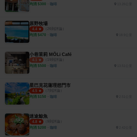
均消 $
300
・
咖啡
13.26公里
原野牧場
（
26
則評論）
4.4
均消 $
470
・
咖啡
18.9公里
小巷茉莉 MÔLi Café
（
19
則評論）
4.1
均消 $
500
・
咖啡
13.51公里
星巴克花蓮理想門市
（
7
則評論）
4.5
均消 $
150
・
咖啡
2.51公里
迷途鯨魚
（
9
則評論）
4.8
均消 $
200
・
咖啡
2.42公里