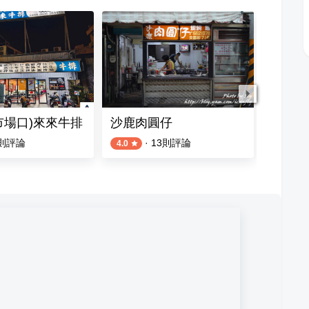
市場口)來來牛排
沙鹿肉圓仔
大囍宴
則評論
·
13
則評論
1
則評論
4.0