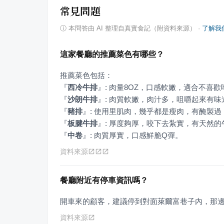
常見問題
ⓘ
本問答由 AI 整理自真實食記（附資料來源）
·
了解我
這家餐廳的推薦菜色有哪些？
『
西冷牛排
』
『
沙朗牛排
』
『
豬排
』
『
板腱牛排
』
『
中卷
』
: 肉質厚實，口感鮮脆Q彈。
資料來源
餐廳附近有停車資訊嗎？
開車來的顧客，建議停到對面萊爾富巷子內，那
資料來源