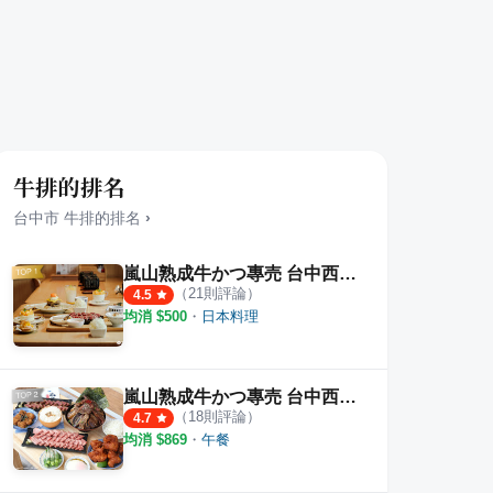
牛排的排名
台中市
牛排
的排名
›
嵐山熟成牛かつ專売 台中西區健行店
（
21
則評論）
4.5
均消 $
500
・
日本料理
嵐山熟成牛かつ專売 台中西屯青海店
（
18
則評論）
4.7
均消 $
869
・
午餐