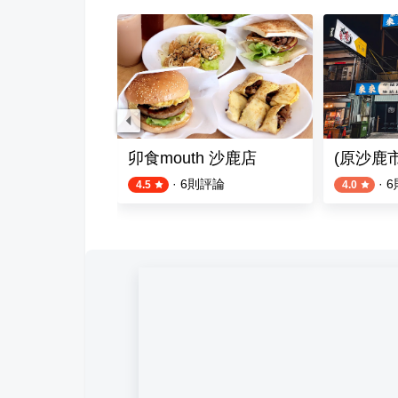
春
卯食mouth 沙鹿店
(原沙鹿
則評論
·
6
則評論
·
6
4.5
4.0