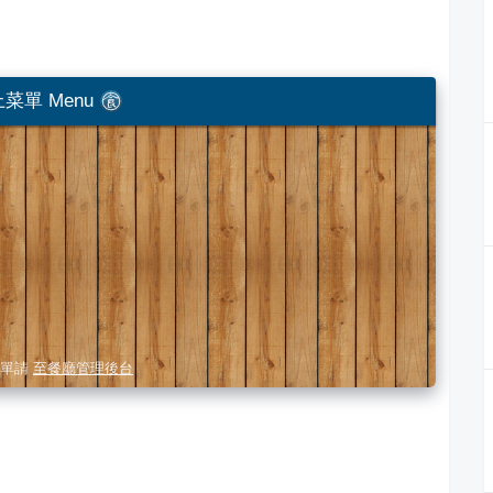
菜單 Menu
單請
至餐廳管理後台