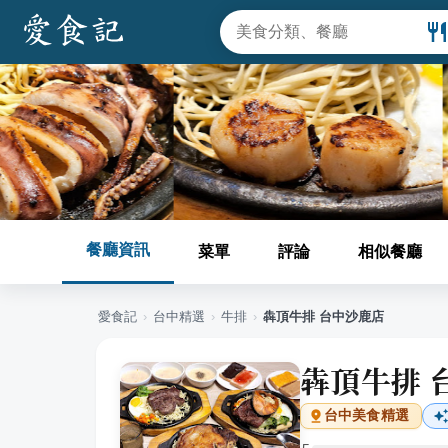
餐廳資訊
菜單
評論
相似餐廳
愛食記
›
台中
精選
›
牛排
›
犇頂牛排 台中沙鹿店
犇頂牛排 
台中
美食精選