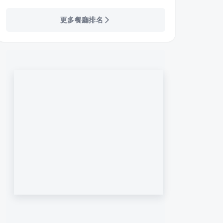
更多餐廳排名
秘製鍋燒-沙鹿靜宜店
大喜鍋沙鹿店
小時
·
4
則評論
4.7
3.9