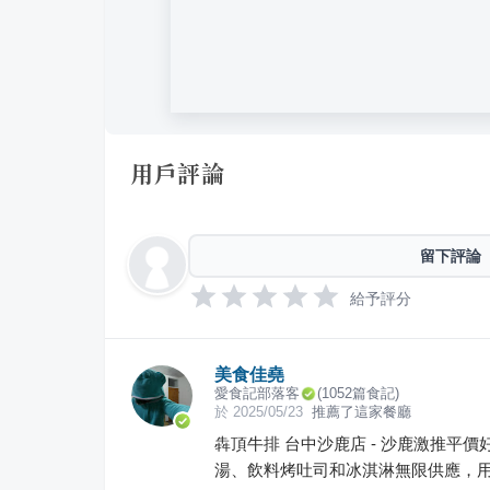
用戶評論
留下評論
給予評分
美食佳堯
愛食記部落客
(
1052
篇食記)
於
2025/05/23
推薦了這家餐廳
犇頂牛排 台中沙鹿店 - 沙鹿激推
湯、飲料烤吐司和冰淇淋無限供應，