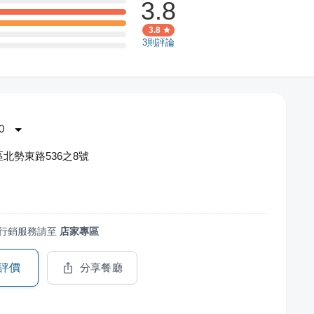
3.8
3.8
3
則評論
0
北勢東路536之8號
行銷服務請至
店家專區
評價
分享餐廳