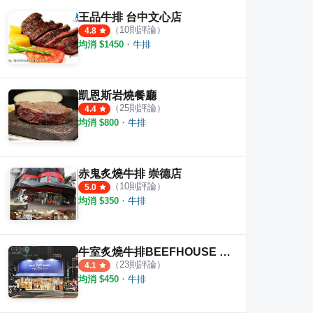
王品牛排 台中文心店
（
10
則評論）
4.8
均消 $
1450
・
牛排
凱恩斯岩燒餐廳
（
25
則評論）
4.4
均消 $
800
・
牛排
赤鬼炙燒牛排 崇德店
（
10
則評論）
5.0
均消 $
350
・
牛排
牛室炙燒牛排BEEFHOUSE 台中大墩店
（
23
則評論）
4.1
均消 $
450
・
牛排