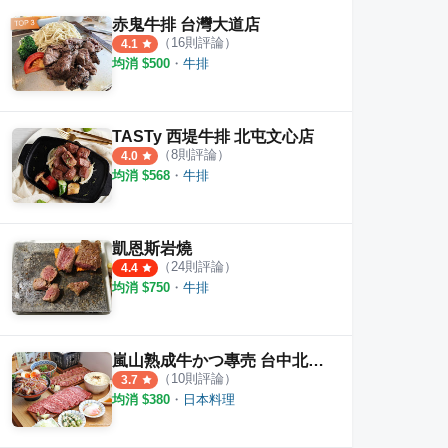
赤鬼牛排 台灣大道店
（
16
則評論）
4.1
均消 $
500
・
牛排
TASTy 西堤牛排 北屯文心店
（
8
則評論）
4.0
均消 $
568
・
牛排
凱恩斯岩燒
（
24
則評論）
4.4
均消 $
750
・
牛排
嵐山熟成牛かつ專売 台中北屯店
（
10
則評論）
3.7
均消 $
380
・
日本料理