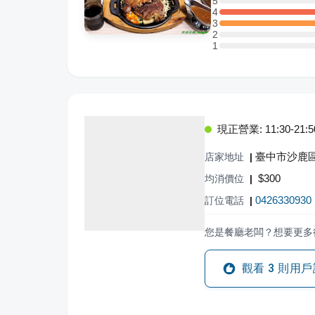
5
5 星：0 則評論
4
4 星：1 則評論
3
3 星：1 則評論
2
2 星：0 則評論
1
1 星：0 則評論
現正營業: 11:30-21:5
臺中市沙鹿區
店家地址
|
$
300
均消價位
|
0426330930
訂位電話
|
您是餐廳老闆？想要更多
觀看
3
則用戶