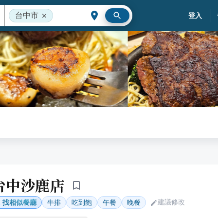
台中市
登入
台中沙鹿店
建議修改
找相似餐廳
牛排
吃到飽
午餐
晚餐