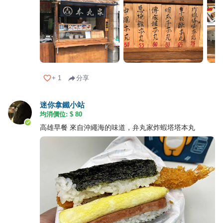
+
1
分享
迷你拿鐵小站
均消價位: $
80
高雄早餐 來自沖繩海的味道，弁丸家炸蝦塔塔本丸