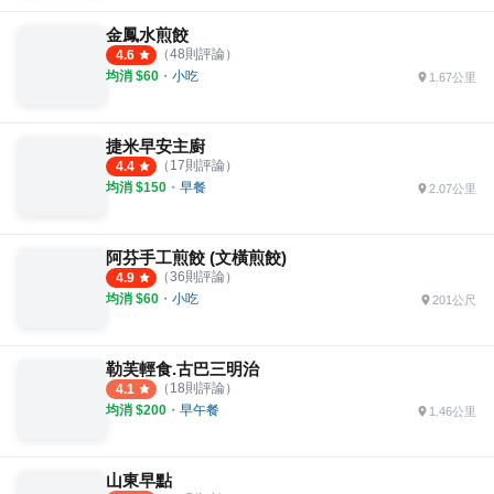
金鳳水煎餃
（
48
則評論）
4.6
均消 $
60
・
小吃
1.67公里
捷米早安主廚
（
17
則評論）
4.4
均消 $
150
・
早餐
2.07公里
阿芬手工煎餃 (文橫煎餃)
（
36
則評論）
4.9
均消 $
60
・
小吃
201公尺
勒芙輕食.古巴三明治
（
18
則評論）
4.1
均消 $
200
・
早午餐
1.46公里
山東早點