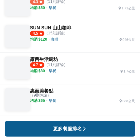
（
11
則評論）
4.3
均消 $
50
・
早餐
1.71公里
SUN SUN 山山咖啡
（
15
則評論）
4.5
均消 $
120
・
咖啡
946公尺
露西生活廚坊
（
11
則評論）
4.7
均消 $
80
・
早餐
1.7公里
惠而美餐點
（
9
則評論）
均消 $
65
・
早餐
688公尺
更多餐廳排名