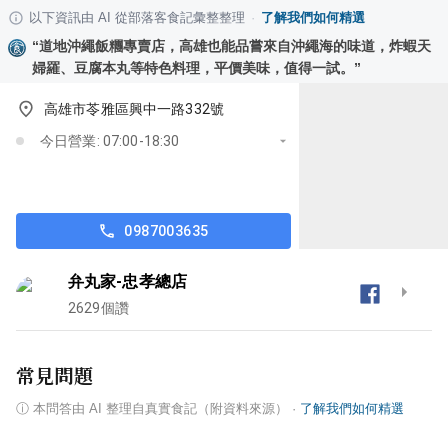
以下資訊由 AI 從部落客食記彙整整理
·
了解我們如何精選
“
道地沖繩飯糰專賣店，高雄也能品嘗來自沖繩海的味道，炸蝦天
婦羅、豆腐本丸等特色料理，平價美味，值得一試。
”
高雄市苓雅區興中一路332號
今日營業: 07:00-18:30
0987003635
弁丸家-忠孝總店
2629
個讚
常見問題
ⓘ
本問答由 AI 整理自真實食記（附資料來源）
·
了解我們如何精選