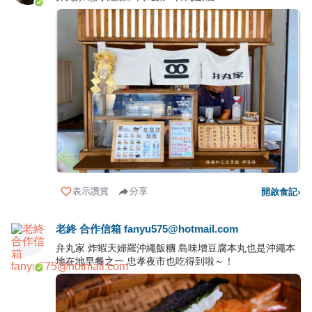
表示讚賞
分享
開啟食記
›
老終 合作信箱 fanyu575@hotmail.com
弁丸家 炸蝦天婦羅沖繩飯糰 島味增豆腐本丸也是沖繩本
地在地早餐之一 忠孝夜市也吃得到啦～！