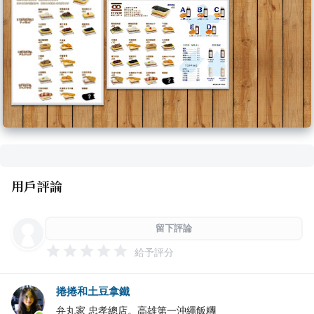
用戶評論
留下評論
給予評分
捲捲和土豆拿鐵
弁丸家 忠孝總店。高雄第一沖繩飯糰