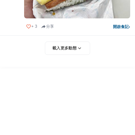
+
3
分享
開啟食記
›
載入更多動態