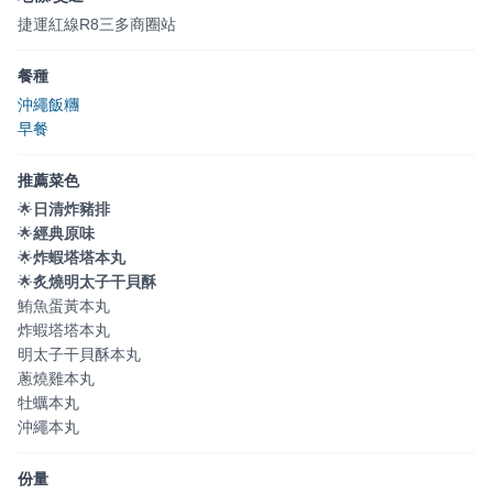
捷運紅線R8三多商圈站
餐種
沖繩飯糰
早餐
推薦菜色
🌟
日清炸豬排
🌟
經典原味
🌟
炸蝦塔塔本丸
🌟
炙燒明太子干貝酥
鮪魚蛋黃本丸
炸蝦塔塔本丸
明太子干貝酥本丸
蔥燒雞本丸
牡蠣本丸
沖繩本丸
份量