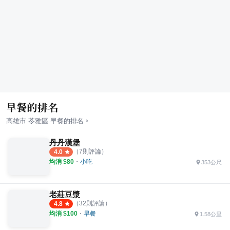
早餐的排名
›
高雄市
苓雅區
早餐
的排名
丹丹漢堡
（
7
則評論）
4.0
均消 $
80
・
小吃
353公尺
老莊豆漿
（
32
則評論）
4.8
均消 $
100
・
早餐
1.58公里