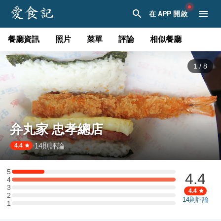
在 APP 開啟
餐廳資訊
照片
菜單
評論
相似餐廳
1
/
8
弁丸家 忠孝總店
14
則評論
·
4.4
5
4.4
5 星：1 則評論
4
4 星：5 則評論
3
3 星：0 則評論
4.4
2
2 星：0 則評論
14
則評論
1
1 星：0 則評論