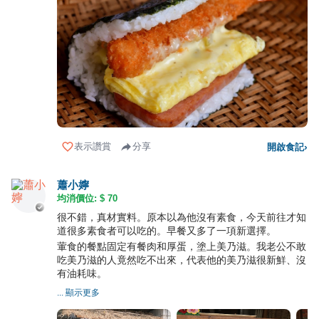
表示讚賞
分享
開啟食記
›
蕭小嬣
均消價位: $
70
很不錯，真材實料。原本以為他沒有素食，今天前往才知
道很多素食者可以吃的。早餐又多了一項新選擇。
葷食的餐點固定有餐肉和厚蛋，塗上美乃滋。我老公不敢
吃美乃滋的人竟然吃不出來，代表他的美乃滋很新鮮、沒
有油耗味。
... 顯示更多