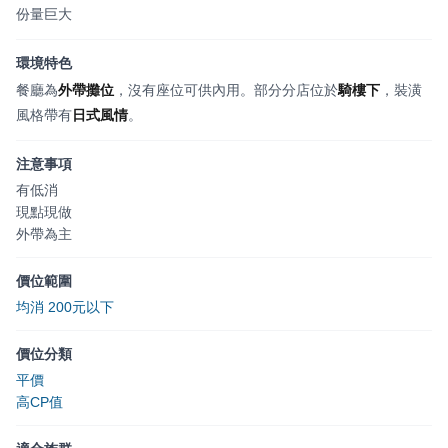
份量巨大
環境特色
餐廳為
外帶攤位
，沒有座位可供內用。部分分店位於
騎樓下
，裝潢
風格帶有
日式風情
。
注意事項
有低消
現點現做
外帶為主
價位範圍
均消 200元以下
價位分類
平價
高CP值