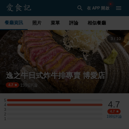
在 APP 開啟
餐廳資訊
照片
菜單
評論
相似餐廳
4
/
10
逸之牛日式炸牛排專賣 博愛店
19
則評論
·
4.7
5
4.7
5 星：2 則評論
4
4 星：3 則評論
3
3 星：0 則評論
4.7
2
2 星：0 則評論
19
則評論
1
1 星：0 則評論