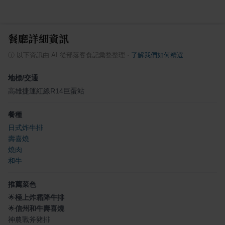
餐廳詳細資訊
ⓘ
以下資訊由 AI 從部落客食記彙整整理
·
了解我們如何精選
地標/交通
高雄捷運紅線R14巨蛋站
餐種
日式炸牛排
壽喜燒
燒肉
和牛
推薦菜色
🌟
極上炸霜降牛排
🌟
信州和牛壽喜燒
神農戰斧豬排