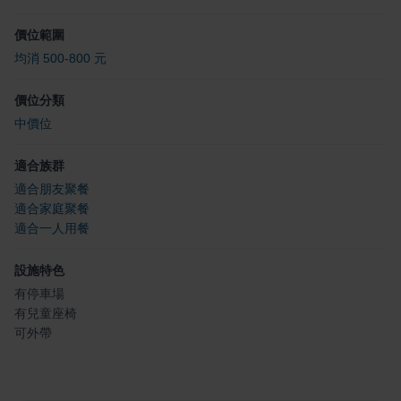
價位範圍
均消 500-800 元
價位分類
中價位
適合族群
適合朋友聚餐
適合家庭聚餐
適合一人用餐
設施特色
有停車場
有兒童座椅
可外帶