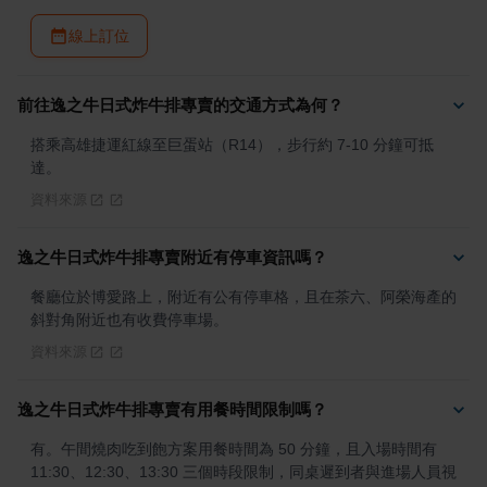
線上訂位
前往逸之牛日式炸牛排專賣的交通方式為何？
搭乘高雄捷運紅線至巨蛋站（R14），步行約 7-10 分鐘可抵
達。
資料來源
逸之牛日式炸牛排專賣附近有停車資訊嗎？
餐廳位於博愛路上，附近有公有停車格，且在茶六、阿榮海產的
斜對角附近也有收費停車場。
資料來源
逸之牛日式炸牛排專賣有用餐時間限制嗎？
有。午間燒肉吃到飽方案用餐時間為 50 分鐘，且入場時間有 
11:30、12:30、13:30 三個時段限制，同桌遲到者與進場人員視