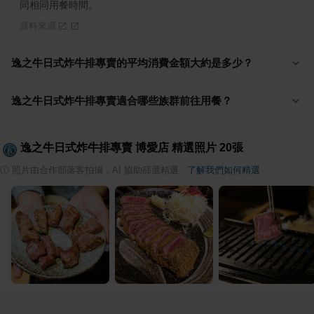
同相同用餐時間。
資料來源
逸之牛日式炸牛排專賣的平均消費金額大約是多少？
逸之牛日式炸牛排專賣適合哪些族群前往用餐？
逸之牛日式炸牛排專賣 博愛店
精選照片
20
張
ⓘ
照片由合作部落客拍攝，AI 協助篩選精選
·
了解我們如何精選