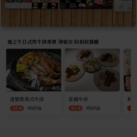
逸之牛日式炸牛排專賣 博愛店 的相似餐廳
達樂斯美式牛排
富國牛排
和牛
·
8
則評論
·
8
則評論
3.9
4.1
4.5