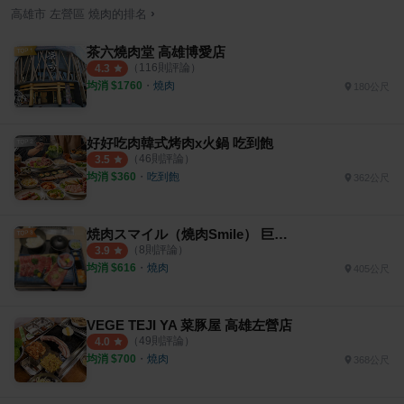
›
高雄市
左營區
燒肉
的排名
茶六燒肉堂 高雄博愛店
（
116
則評論）
4.3
均消 $
1760
・
燒肉
180公尺
好好吃肉韓式烤肉x火鍋 吃到飽
（
46
則評論）
3.5
均消 $
360
・
吃到飽
362公尺
焼肉スマイル（燒肉Smile） 巨蛋明誠店
（
8
則評論）
3.9
均消 $
616
・
燒肉
405公尺
VEGE TEJI YA 菜豚屋 高雄左營店
（
49
則評論）
4.0
均消 $
700
・
燒肉
368公尺