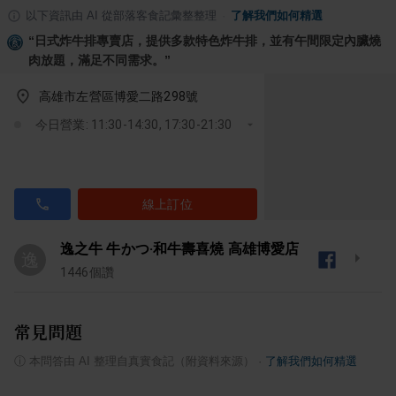
以下資訊由 AI 從部落客食記彙整整理
·
了解我們如何精選
“
日式炸牛排專賣店，提供多款特色炸牛排，並有午間限定內臟燒
肉放題，滿足不同需求。
”
高雄市左營區博愛二路298號
今日營業: 11:30-14:30, 17:30-21:30
線上訂位
逸之牛 牛かつ·和牛壽喜燒 高雄博愛店
逸
1446
個讚
常見問題
ⓘ
本問答由 AI 整理自真實食記（附資料來源）
·
了解我們如何精選