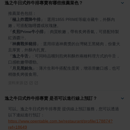
逸之牛日式炸牛排專賣有哪些推薦菜色？
『
極上炸霜降牛排
』
: 選用1855 PRIME等級冷藏牛，外酥內
『
炙煎Prime牛小排
』
: 肉質軟嫩，帶有炙烤香氣，可搭配特製
『
神農戰斧豬排
』
: 選用得過神農獎的台灣豬王黑豬肉，份量大
『
逸之牛舌
』
: 可同時品嚐到煎烤和酥炸兩種料理方式的牛舌，
『
月見黑鮪魚
』
: 薄片生和牛搭配生蛋黃，增添滑嫩口感，也可
稍微炙烤後食用。
資料來源
逸之牛日式炸牛排專賣 是否可以進行線上預訂？
可以。逸之牛日式炸牛排專賣 提供線上預訂服務，您可以透過
以下連結進行預訂：
https://www.opentable.com.tw/restaurant/profile/178874?
ref=18649