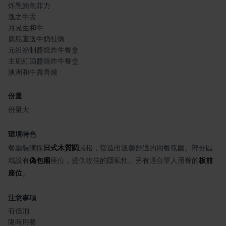
炸黑鮪魚菲力
逸之牛舌
月見生和牛
廣島直送牛奶牡蠣
元祖祕制醬燒炸牛餐盒
主廚紅酒醬燒炸牛餐盒
澳洲和牛壽喜燒
份量
份量大
環境特色
餐廳裝潢採
日式木質調
風格，營造出溫馨舒適的用餐氛圍。部分區
域設有
偽包廂
座位，提供較佳的隱私性。另有適合單人用餐的
板前
座位
。
注意事項
有低消
限時用餐