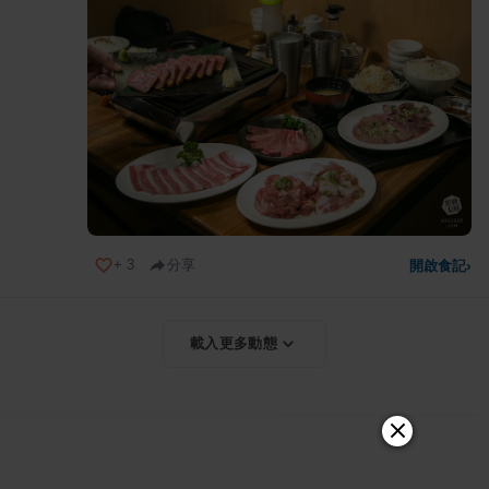
+
3
分享
開啟食記
›
載入更多動態