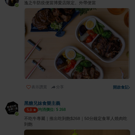
逸之牛防疫便當博愛店限定。外帶便當
表示讚賞
分享
開啟食記
›
黑糖兄妹食樂主義
均消價位: $
268
5.0
不吃牛專屬｜推出吃到飽$268｜50分鐘定食單人燒肉吃
到飽