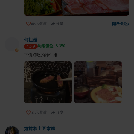
表示讚賞
分享
開啟食記
›
何祖儀
均消價位: $
350
4.5
平價好吃的炸牛排
表示讚賞
分享
捲捲和土豆拿鐵