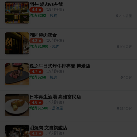
開丼 燒肉vs丼飯
（
19
則評論）
4.4
均消 $
292
・
燒肉
2.92公里
湖同燒肉夜食
（
26
則評論）
4.2
均消 $
1000
・
燒肉
904公尺
逸之牛日式炸牛排專賣 博愛店
（
19
則評論）
4.7
均消 $
268
・
燒肉
0公尺
日本再生酒場 高雄富民店
（
19
則評論）
4.6
均消 $
1500
・
居酒屋
334公尺
明燒肉 文自旗艦店
（
18
則評論）
4.3