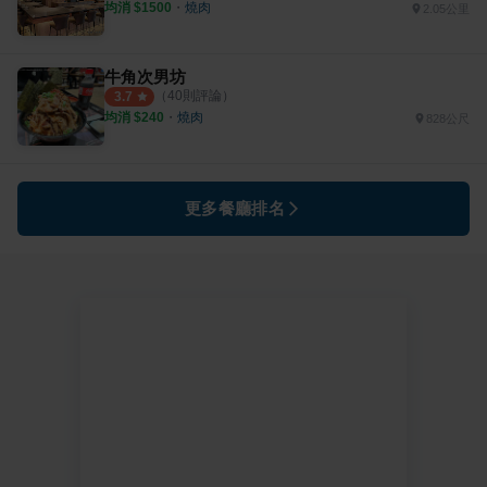
均消 $
1500
・
燒肉
2.05公里
牛角次男坊
（
40
則評論）
3.7
均消 $
240
・
燒肉
828公尺
更多餐廳排名