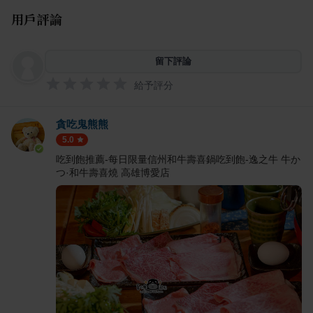
用戶評論
留下評論
給予評分
貪吃鬼熊熊
5.0
吃到飽推薦-每日限量信州和牛壽喜鍋吃到飽-逸之牛 牛か
つ·和牛壽喜燒 高雄博愛店