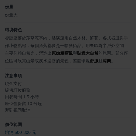
份量
份量大
環境特色
餐廳座落於茅草涼亭內，裝潢運用自然木材、鮮花、各式器皿與手
作小物點綴，每個角落都像是一幅藝術品。用餐區為半戶外空間，
主要仰賴自然光，營造出
原始粗曠風
與
貼近大自然
的氛圍。部分座
位區可欣賞山景或溪水潺潺的景色，整體環境
舒服
且
涼爽
。
注意事項
現金支付
提供訂位服務
用餐時間 1.5 小時
座位僅保留 10 分鐘
遲到視同取消
價位範圍
均消 500-800 元