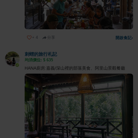
+
4
分享
開啟食記
›
刺蝟的旅行札記
均消價位: $
635
HANA廚房:嘉義/深山裡的部落美食、阿里山景觀餐廳