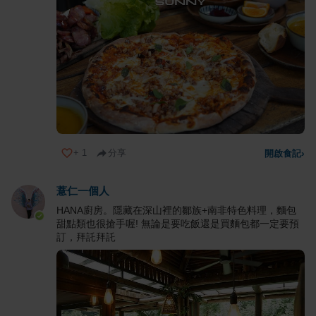
+
1
分享
開啟食記
›
薏仁一個人
HANA廚房。隱藏在深山裡的鄒族+南非特色料理，麵包
甜點類也很搶手喔! 無論是要吃飯還是買麵包都一定要預
訂，拜託拜託