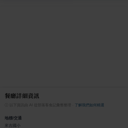
餐廳詳細資訊
ⓘ
以下資訊由 AI 從部落客食記彙整整理
·
了解我們如何精選
地標/交通
來吉國小