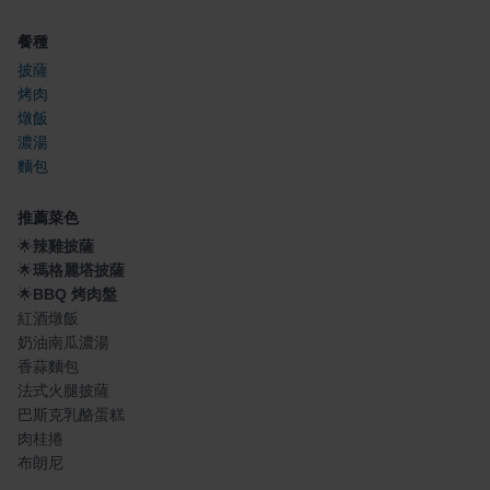
餐種
披薩
烤肉
燉飯
濃湯
麵包
推薦菜色
🌟
辣雞披薩
🌟
瑪格麗塔披薩
🌟
BBQ 烤肉盤
紅酒燉飯
奶油南瓜濃湯
香蒜麵包
法式火腿披薩
巴斯克乳酪蛋糕
肉桂捲
布朗尼