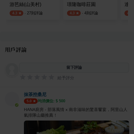
游芭絲(山美村)
璟隆咖啡莊園
達官
·
27
則評論
·
4
則評論
4.3
4.3
4.2
用戶評論
留下評論
給予評分
抹茶控桑尼
均消價位: $
500
5.0
HANA廚房 - 部落風情 x 南非滋味的驚喜饗宴，阿里山人
氣排隊山廳推薦！