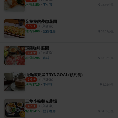
均消 $
150
・
下午茶
23.56公里
朵拉拉的夢想花園
（
2
則評論）
4.5
均消 $
400
・
景觀餐廳
53.39公里
璟隆咖啡莊園
（
4
則評論）
4.3
均消 $
295
・
咖啡
13.62公里
山角鐵茶屋 TRYNGOAL(預約制)
（
3
則評論）
5.0
均消 $
715
・
下午茶
3.02公里
三隻小豬觀光農場
（
4
則評論）
4.2
均消 $
415
・
親子餐廳
34.05公里