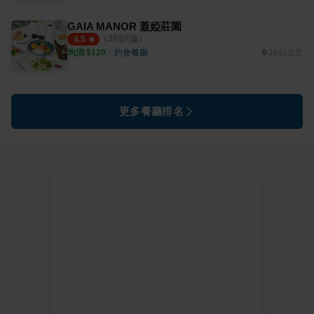
GAIA MANOR 蓋婭莊園
（
3
則評論）
4.5
均消 $
120
・
約會餐廳
23.61公里
更多餐廳排名