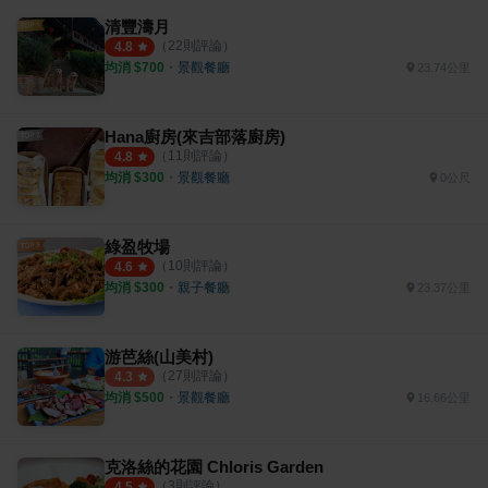
清豐濤月
（
22
則評論）
4.8
均消 $
700
・
景觀餐廳
23.74公里
Hana廚房(來吉部落廚房)
（
11
則評論）
4.8
均消 $
300
・
景觀餐廳
0公尺
綠盈牧場
（
10
則評論）
4.6
均消 $
300
・
親子餐廳
23.37公里
游芭絲(山美村)
（
27
則評論）
4.3
均消 $
500
・
景觀餐廳
16.66公里
克洛絲的花園 Chloris Garden
（
3
則評論）
4.5