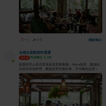
+
1
分享
開啟食記
›
台南女孩凱莉吃透透
均消價位: $
300
5.0
嘉義阿里山來吉部落超美景觀餐廳，Hana廚房，鄒族結
合南非特色料理，餐點跟景色都好棒，手作麵包必買！