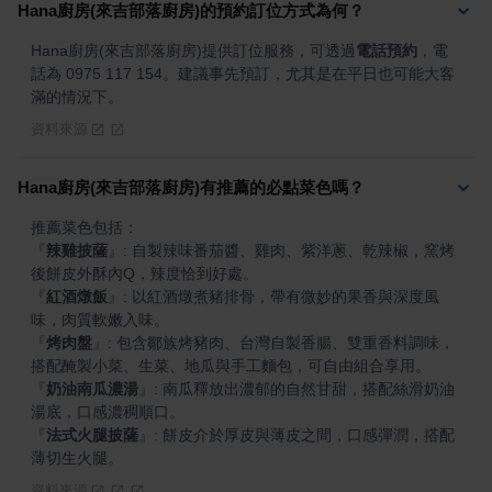
Hana廚房(來吉部落廚房)的預約訂位方式為何？
Hana廚房(來吉部落廚房)提供訂位服務，可透過
電話預約
，電
話為 0975 117 154。建議事先預訂，尤其是在平日也可能大客
滿的情況下。
資料來源
Hana廚房(來吉部落廚房)有推薦的必點菜色嗎？
『
辣雞披薩
』
: 自製辣味番茄醬、雞肉、紫洋蔥、乾辣椒，窯烤
『
紅酒燉飯
』
: 以紅酒燉煮豬排骨，帶有微妙的果香與深度風
『
烤肉盤
』
: 包含鄒族烤豬肉、台灣自製香腸、雙重香料調味，
『
奶油南瓜濃湯
』
: 南瓜釋放出濃郁的自然甘甜，搭配絲滑奶油
『
法式火腿披薩
』
: 餅皮介於厚皮與薄皮之間，口感彈潤，搭配
薄切生火腿。
資料來源