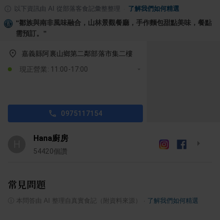
以下資訊由 AI 從部落客食記彙整整理
·
了解我們如何精選
“
鄒族與南非風味融合，山林景觀餐廳，手作麵包甜點美味，餐點
需預訂。
”
嘉義縣阿裏山鄉第二鄰部落市集二樓
現正營業: 11:00-17:00
0975117154
Hana廚房
H
54420
個讚
常見問題
ⓘ
本問答由 AI 整理自真實食記（附資料來源）
·
了解我們如何精選