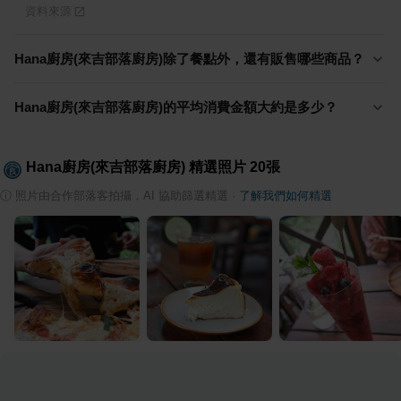
資料來源
Hana廚房(來吉部落廚房)除了餐點外，還有販售哪些商品？
Hana廚房(來吉部落廚房)的平均消費金額大約是多少？
Hana廚房(來吉部落廚房)
精選照片
20
張
ⓘ
照片由合作部落客拍攝，AI 協助篩選精選
·
了解我們如何精選