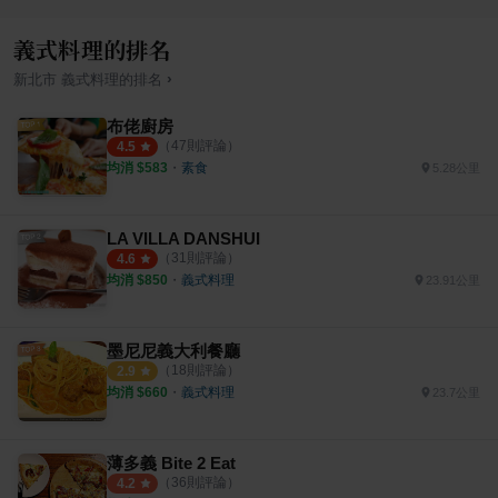
義式料理的排名
›
新北市
義式料理
的排名
布佬廚房
（
47
則評論）
4.5
均消 $
583
・
素食
5.28公里
LA VILLA DANSHUI
（
31
則評論）
4.6
均消 $
850
・
義式料理
23.91公里
墨尼尼義大利餐廳
（
18
則評論）
2.9
均消 $
660
・
義式料理
23.7公里
薄多義 Bite 2 Eat
（
36
則評論）
4.2