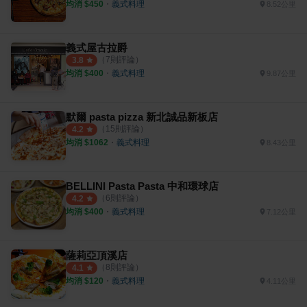
均消 $
450
・
義式料理
8.52公里
義式屋古拉爵
（
7
則評論）
3.8
均消 $
400
・
義式料理
9.87公里
默爾 pasta pizza 新北誠品新板店
（
15
則評論）
4.2
均消 $
1062
・
義式料理
8.43公里
BELLINI Pasta Pasta 中和環球店
（
6
則評論）
4.2
均消 $
400
・
義式料理
7.12公里
薩莉亞頂溪店
（
8
則評論）
4.1
均消 $
120
・
義式料理
4.11公里