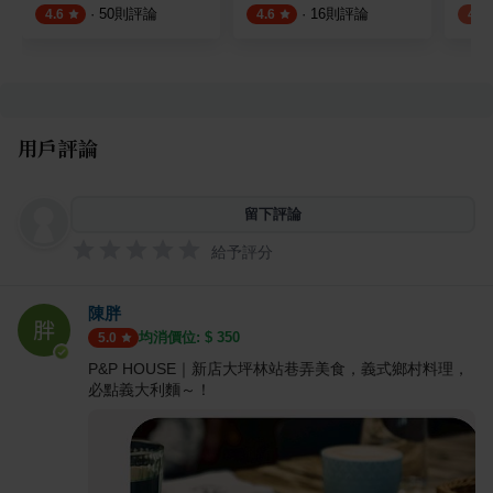
·
50
則評論
·
16
則評論
4.6
4.6
4.1
用戶評論
留下評論
給予評分
陳胖
均消價位: $
350
5.0
P&P HOUSE｜新店大坪林站巷弄美食，義式鄉村料理，
必點義大利麵～！