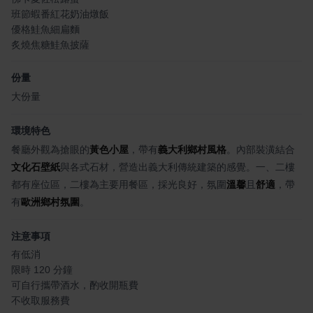
班節蝦番紅花奶油燉飯
優格鮭魚細扁麵
炙燒焦糖鮭魚披薩
份量
大份量
環境特色
餐廳外觀為搶眼的
黃色小屋
，帶有
義大利鄉村風格
。內部裝潢結合
文化石壁紙
與各式石材，營造出義大利傳統建築的感覺。一、二樓
都有座位區，二樓為主要用餐區，採光良好，氛圍
溫馨
且
舒適
，帶
有
歐洲鄉村氛圍
。
注意事項
有低消
限時 120 分鐘
可自行攜帶酒水，酌收開瓶費
不收取服務費