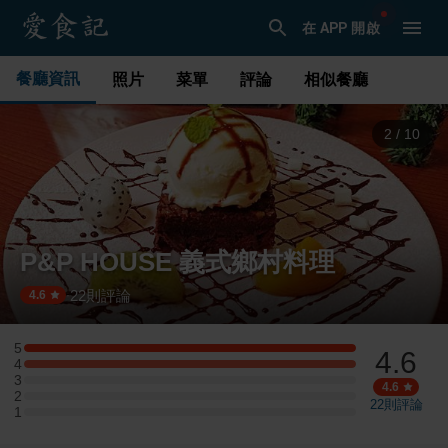
在 APP 開啟
餐廳資訊
照片
菜單
評論
相似餐廳
3
/
10
P&P HOUSE 義式鄉村料理
22
則評論
·
4.6
5
4.6
5 星：7 則評論
4
4 星：7 則評論
3
3 星：0 則評論
4.6
2
2 星：0 則評論
22
則評論
1
1 星：0 則評論