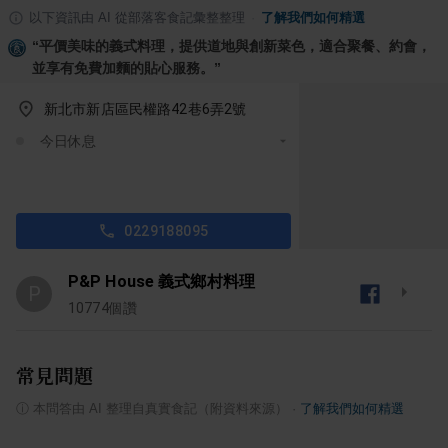
以下資訊由 AI 從部落客食記彙整整理
·
了解我們如何精選
“
平價美味的義式料理，提供道地與創新菜色，適合聚餐、約會，
並享有免費加麵的貼心服務。
”
新北市新店區民權路42巷6弄2號
今日休息
0229188095
P&P House 義式鄉村料理
P
10774
個讚
常見問題
ⓘ
本問答由 AI 整理自真實食記（附資料來源）
·
了解我們如何精選