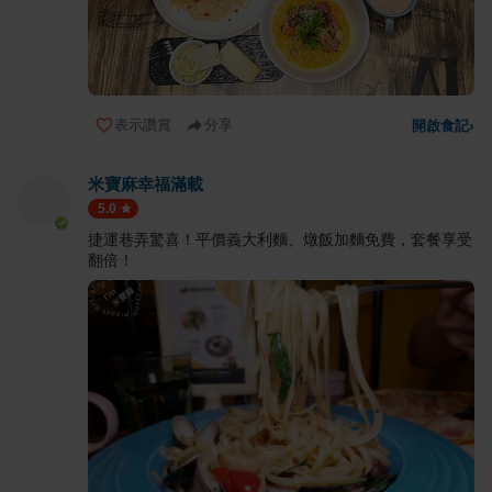
表示讚賞
分享
開啟食記
›
米寶麻幸福滿載
5.0
捷運巷弄驚喜！平價義大利麵、燉飯加麵免費，套餐享受
翻倍！