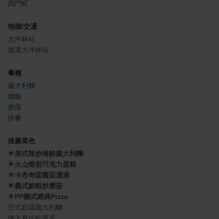
西門町
地標/交通
大坪林站
捷運大坪林站
餐種
義大利麵
燉飯
披薩
排餐
推薦菜色
🌟
美式辣炒海鮮義大利麵
🌟
火山熔岩巧克力蛋糕
🌟
卡布奇諾菌菇濃湯
🌟
義式鮮蝦炒磨菇
🌟
PP義式經典Pizza
日式奶霜義大利麵
佛卡夏佐松露蛋