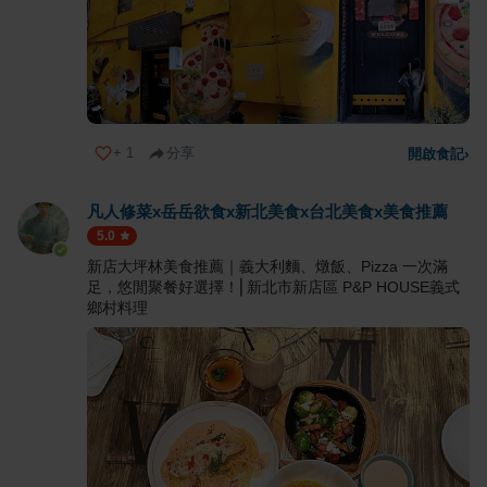
+
1
分享
開啟食記
›
凡人修菜x岳岳欲食x新北美食x台北美食x美食推薦
5.0
新店大坪林美食推薦｜義大利麵、燉飯、Pizza 一次滿
足，悠閒聚餐好選擇！⎜新北市新店區 P&P HOUSE義式
鄉村料理