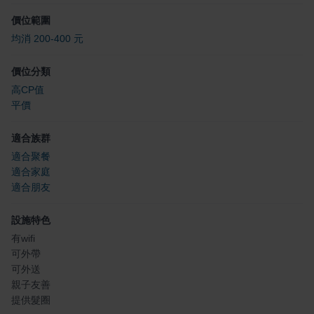
價位範圍
均消 200-400 元
價位分類
高CP值
平價
適合族群
適合聚餐
適合家庭
適合朋友
設施特色
有wifi
可外帶
可外送
親子友善
提供髮圈