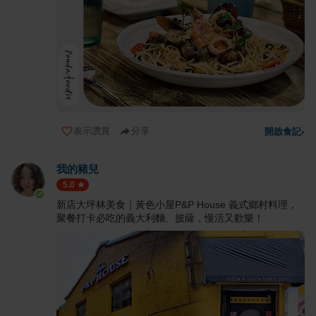
表示讚賞
分享
開啟食記
›
我的豬兒
5.0
新店大坪林美食｜黃色小屋P&P House 義式鄉村料理，
聚餐打卡必吃的義大利麵、披薩，慢活又歡樂！