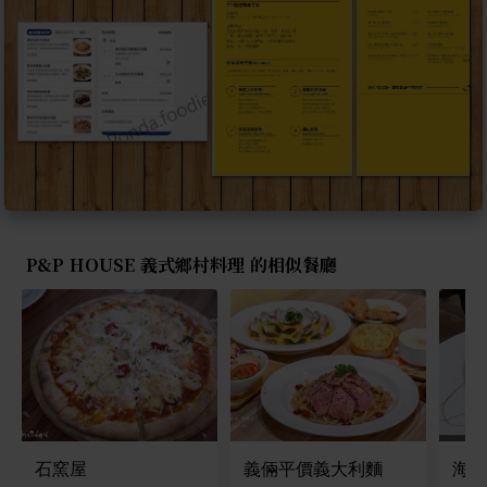
P&P HOUSE 義式鄉村料理 的相似餐廳
石窯屋
義倆平價義大利麵
海盜