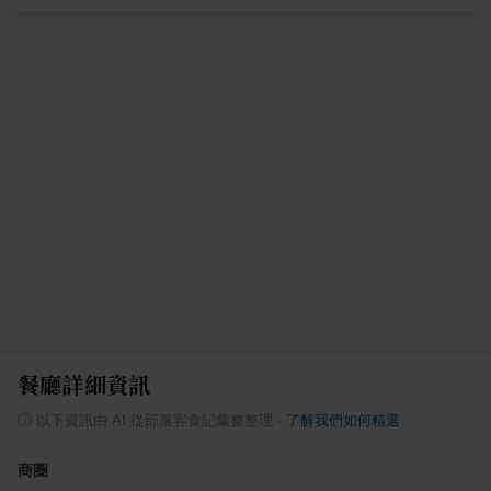
餐廳詳細資訊
ⓘ
以下資訊由 AI 從部落客食記彙整整理
·
了解我們如何精選
商圈