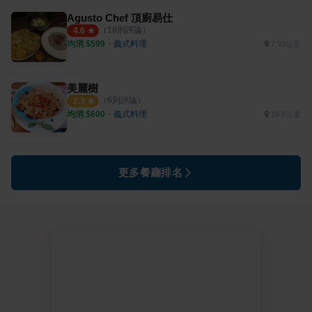
Agusto Chef 頂廚易仕
（
18
則評論）
4.6
均消 $
599
・
義式料理
7.93公里
美麗樹
（
6
則評論）
2.3
均消 $
600
・
義式料理
19.8公里
更多餐廳排名