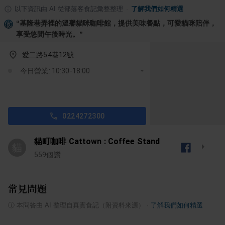
以下資訊由 AI 從部落客食記彙整整理
·
了解我們如何精選
“
基隆巷弄裡的溫馨貓咪咖啡館，提供美味餐點，可愛貓咪陪伴，
享受悠閒午後時光。
”
愛二路54巷12號
今日營業: 10:30-18:00
0224272300
貓町咖啡 Cattown : Coffee Stand
貓
559
個讚
常見問題
ⓘ
本問答由 AI 整理自真實食記（附資料來源）
·
了解我們如何精選