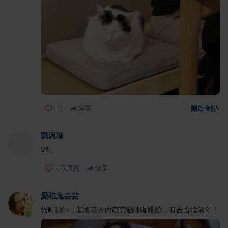
+
1
分享
開啟食記
›
劉琬瑜
VB。
表示讚賞
分享
愛吃鬼芸芸
貓町咖啡，基隆巷弄內萌萌貓咪咖啡館，有吉古拉漢堡！