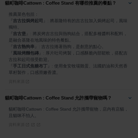
貓町咖啡Cattown : Coffee Stand 有哪些推薦的餐點？
『
吉古拉焗烤起司
』
: 將基隆特有的吉古拉加入焗烤起司，風味
『
吉古堡
』
: 將炭烤吉古拉與熱狗結合，搭配多種醬料和配料，
『
吉古熱狗串
』
『
風味烤麵包磚
』
: 厚片吐司烤製，口感酥脆內部鬆軟，搭配吉
『
手工日式焦糖布丁
』
: 使用食安牧場雞蛋、法國奶油和天然香
草籽製作，口感滑嫩香濃。
資料來源
貓町咖啡Cattown : Coffee Stand 允許攜帶寵物嗎？
貓町咖啡Cattown : Coffee Stand 允許攜帶寵物，店內有店貓，
且貓咪不怕人。
資料來源