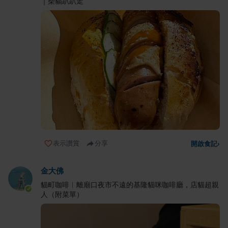
｜柴貓趴趴走
表示讚賞
分享
開啟食記
›
金大佛
貓町咖啡︳離廟口夜市不遠的基隆貓咪咖啡廳，店貓超親
人（附菜單）