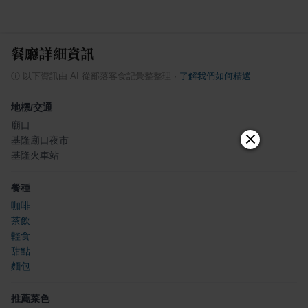
餐廳詳細資訊
ⓘ
以下資訊由 AI 從部落客食記彙整整理
·
了解我們如何精選
地標/交通
廟口
基隆廟口夜市
基隆火車站
餐種
咖啡
茶飲
輕食
甜點
麵包
推薦菜色