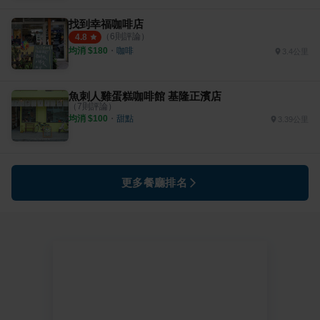
找到幸福咖啡店
（
6
則評論）
4.8
均消 $
180
・
咖啡
3.4公里
魚刺人雞蛋糕咖啡館 基隆正濱店
（
7
則評論）
均消 $
100
・
甜點
3.39公里
更多餐廳排名