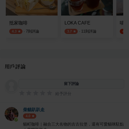
抵家咖啡
LOKA CAFE
喵喵
·
7
則評論
·
11
則評論
4.3
3.7
4.5
用戶評論
留下評論
給予評分
柴貓趴趴走
4.0
貓町咖啡｜融合三大名物的吉古拉堡，還有可愛貓咪駐點