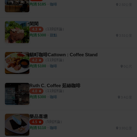
均消 $
185
・
咖啡
2.92公里
閑閑
（
13
則評論）
4.3
均消 $
300
・
甜點
3.51公里
貓町咖啡Cattown : Coffee Stand
（
11
則評論）
4.2
均消 $
100
・
咖啡
0公尺
Ruth C. Coffee 茹絲咖啡
（
11
則評論）
4.0
均消 $
300
・
咖啡
3.4公里
樂品喜塘
（
5
則評論）
4.5
均消 $
110
・
咖啡
3.93公里