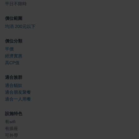
平日不限時
價位範圍
均消 200元以下
價位分類
平價
經濟實惠
高CP值
適合族群
適合貓奴
適合朋友聚餐
適合一人用餐
設施特色
有wifi
有插座
可外帶