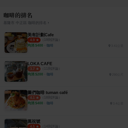
咖啡的排名
›
基隆市
中正區
咖啡
的排名
美有計劃Cafe
（
19
則評論）
4.9
均消 $
400
・
咖啡
3.41公里
LOKA CAFE
（
11
則評論）
3.7
均消 $
200
・
咖啡
290公尺
圖們咖啡 tuman café
（
18
則評論）
4.1
均消 $
400
・
咖啡
3.4公里
萬祝號
（
14
則評論）
4.5