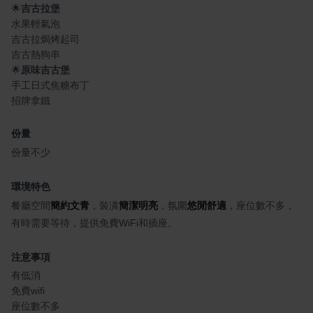
🌟
吉古拉堡
水果輕氣泡
吉古拉焗烤起司
吉古熱狗串
🌟
原味吉古堡
手工日式焦糖布丁
招牌拿鐵
份量
份量不少
環境特色
餐廳空間
簡約文青
，裝潢
簡潔明亮
，氛圍
悠閒舒適
，座位數不多，
有時需要等待，提供免費WiFi和插座。
注意事項
有低消
免費wifi
座位數不多