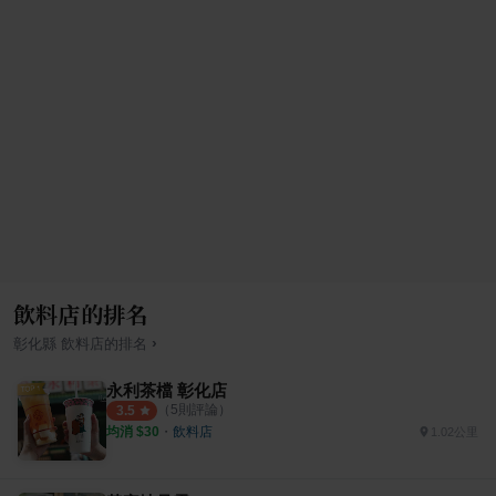
飲料店的排名
›
彰化縣
飲料店
的排名
永利茶檔 彰化店
（
5
則評論）
3.5
均消 $
30
・
飲料店
1.02公里