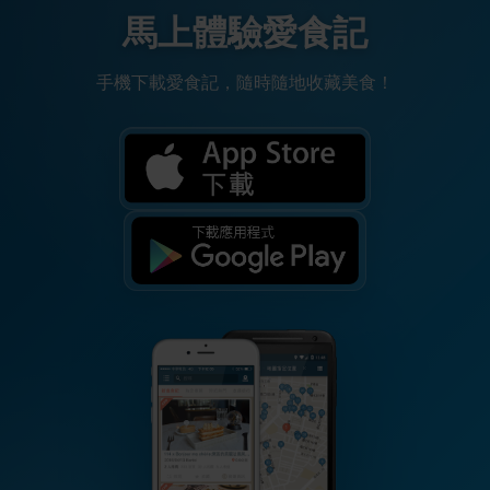
馬上體驗愛食記
手機下載愛食記，隨時隨地收藏美食！