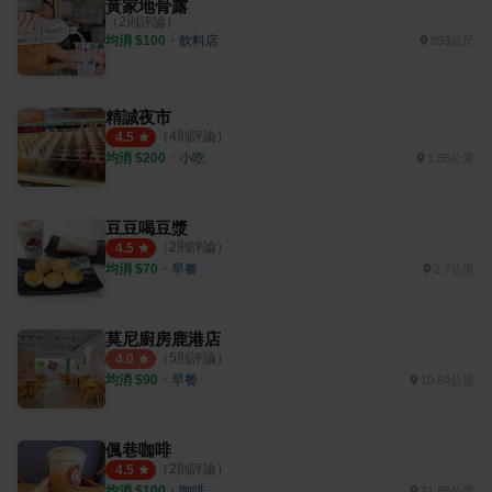
黃家地骨露
（
2
則評論）
均消 $
100
・
飲料店
893公尺
精誠夜市
（
4
則評論）
4.5
均消 $
200
・
小吃
1.35公里
豆豆喝豆漿
（
2
則評論）
4.5
均消 $
70
・
早餐
2.7公里
莫尼廚房鹿港店
（
5
則評論）
4.0
均消 $
90
・
早餐
10.64公里
偑巷咖啡
（
2
則評論）
4.5
均消 $
100
・
咖啡
21.88公里