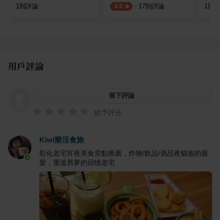
1
則評論
·
17
則評論
1
則
4.0
用戶評論
留下評論
給予評分
Kiwi樂活食旅
彰化老宅宵夜美食景點推薦，炸物/飲品/酒品夜貓族的最
愛，重溫舊夢的回憶老宅