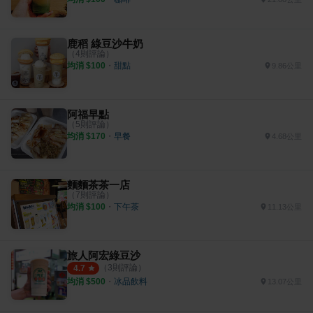
鹿稻 綠豆沙牛奶
（
4
則評論）
均消 $
100
・
甜點
9.86公里
阿福早點
（
5
則評論）
均消 $
170
・
早餐
4.68公里
麵麵茶茶一店
（
7
則評論）
均消 $
100
・
下午茶
11.13公里
旅人阿宏綠豆沙
（
3
則評論）
4.7
均消 $
500
・
冰品飲料
13.07公里