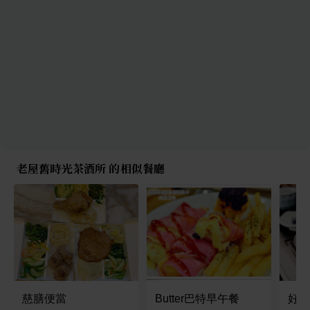
老屋舊時光茶酒所 的相似餐廳
慈膳便當
Butter巴特早午餐
好食