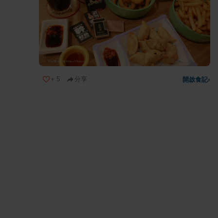
+
5
分享
開啟食記
›