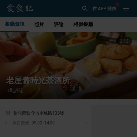
在 APP 開啟
餐廳資訊
照片
評論
相似餐廳
1
/
2
老屋舊時光茶酒所
1
則評論
·
彰化縣彰化市南瑤路136號
今日營業: 09:00-14:00