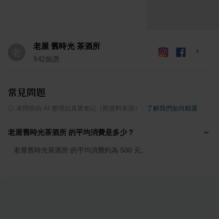
老屋 舊時光 茶酒所
老
942
個讚
常見問題
ⓘ
本問答由 AI 整理自真實食記（附資料來源）
·
了解我們如何精選
老屋舊時光茶酒所 的平均消費是多少？
老屋舊時光茶酒所 的平均消費約為 500 元。