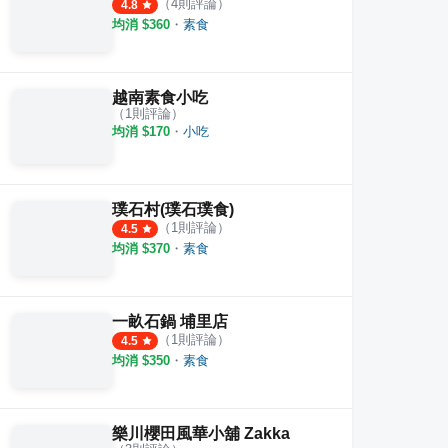
（
4
則評論）
4.8
均消 $
360
・
素食
越南素食小吃
（
1
則評論）
均消 $
170
・
小吃
璞石村(璞石璞食)
（
1
則評論）
4.5
均消 $
370
・
素食
一畝石鍋 埔里店
（
1
則評論）
4.5
均消 $
350
・
素食
樂川櫻田風華小舖 Zakka