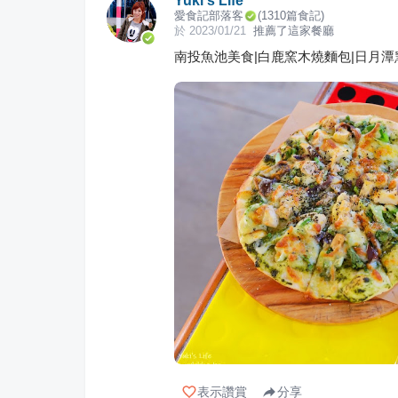
Yuki's Life
愛食記部落客
(
1310
篇食記)
於
2023/01/21
推薦了這家餐廳
南投魚池美食|白鹿窯木燒麵包|日月潭
表示讚賞
分享