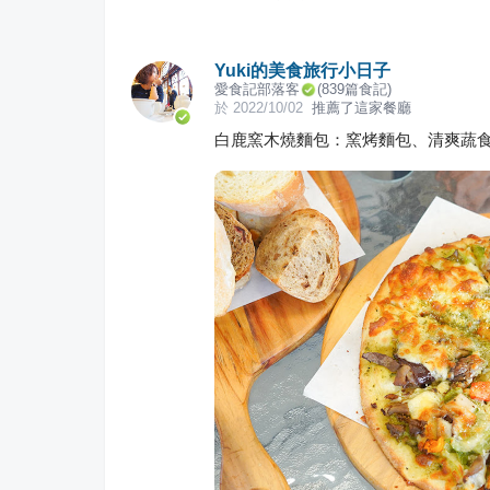
Yuki的美食旅行小日子
愛食記部落客
(
839
篇食記)
於
2022/10/02
推薦了這家餐廳
白鹿窯木燒麵包：窯烤麵包、清爽蔬食