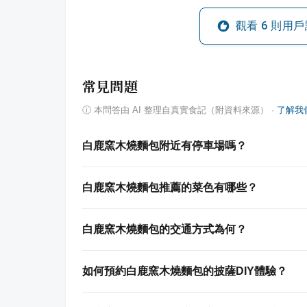
觀看
6
則用戶
常見問題
ⓘ
本問答由 AI 整理自真實食記（附資料來源）
·
了解我
白鹿窯木燒麵包附近有停車場嗎？
白鹿窯木燒麵包推薦的菜色有哪些？
白鹿窯木燒麵包的交通方式為何？
如何預約白鹿窯木燒麵包的披薩DIY體驗？