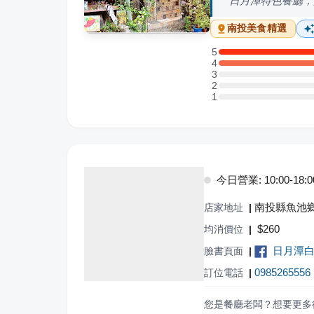
日月潭特色餐廳，
南投
美食精選
5
5 星：1 則評論
4
4 星：1 則評論
3
3 星：0 則評論
2
2 星：0 則評論
1
1 星：0 則評論
今日營業: 10:00-18:0
南投縣魚池鄉
店家地址
|
$
260
均消價位
|
日月潭
臉書頁面
|
0985265556
訂位電話
|
您是餐廳老闆？想要更多