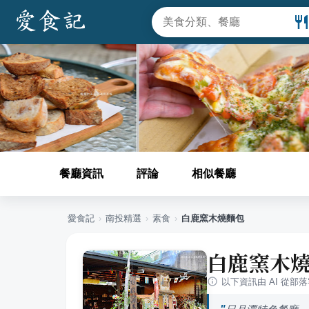
餐廳資訊
評論
相似餐廳
愛食記
›
南投
精選
›
素食
›
白鹿窯木燒麵包
白鹿窯木
以下資訊由 AI 從部