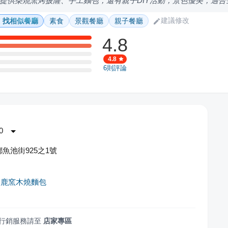
提供柴燒窯烤披薩、手工麵包，還有親子DIY活動，景色優美，適合
建議修改
找相似餐廳
素食
景觀餐廳
親子餐廳
4.8
4.8
6
則評論
0
魚池街925之1號
白鹿窯木燒麵包
行銷服務請至
店家專區