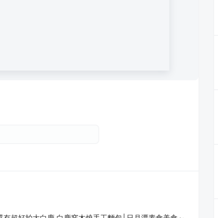
還有超好拍大白鹿 白鹿窯木燒手工麵包│日月潭素食美食～