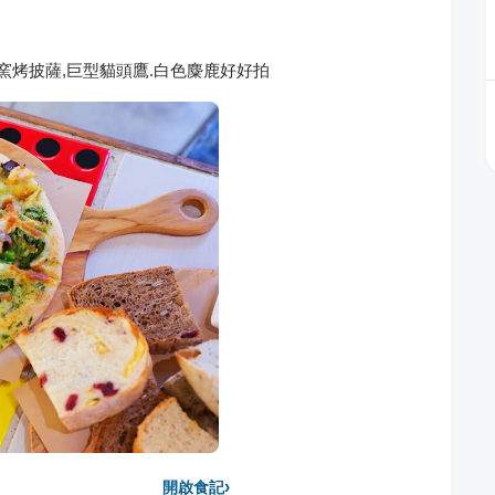
窯烤披薩,巨型貓頭鷹.白色麋鹿好好拍
›
開啟食記