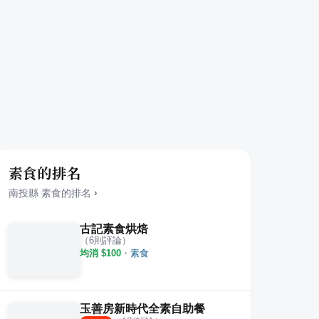
素食的排名
南投縣
素食
的排名
›
古記素食烘焙
（
6
則評論）
均消 $
100
・
素食
玉善房新時代全素自助餐