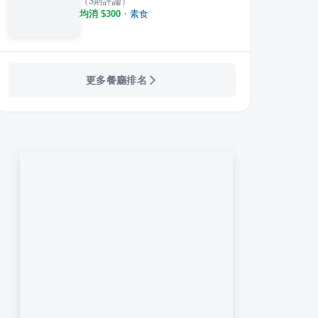
（
3
則評論）
均消 $
300
・
素食
更多餐廳排名