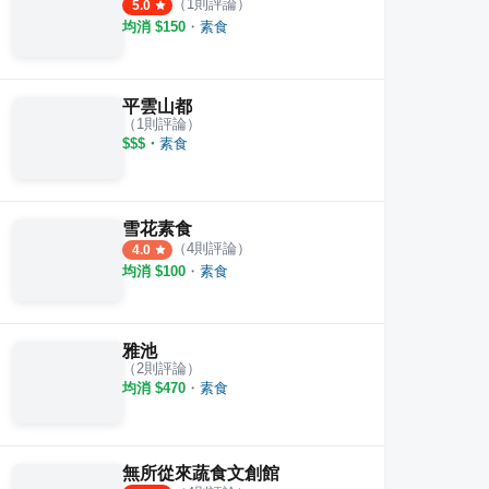
（
1
則評論）
5.0
均消 $
150
・
素食
平雲山都
（
1
則評論）
$$$
・
素食
雪花素食
（
4
則評論）
4.0
均消 $
100
・
素食
雅池
（
2
則評論）
均消 $
470
・
素食
無所從來蔬食文創館