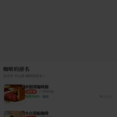
咖啡的排名
›
台北市
中山區
咖啡
的排名
米朗琪咖啡館
（
73
則評論）
4.0
均消 $
400
・
咖啡
178公尺
木白甜點咖啡