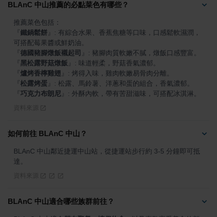
BLAnC 中山推薦的必點菜色有哪些？
『
鐵鍋鬆餅
』
: 有綜合水果、香蕉焦糖等口味，口感鬆軟濕潤，
『
德國豬腳燉飯襯起司
』
『
黑松露野菇燉飯
』
『
爐烤香檸雞翅
』
『
松露烤蛋
』
『
巧克力布朗尼
』
: 外酥內軟，帶有苦甜滋味，可搭配冰淇淋。
資料來源
如何前往 BLAnC 中山？
BLAnC 中山鄰近捷運中山站，從捷運站步行約 3-5 分鐘即可抵
達。
資料來源
BLAnC 中山適合哪些族群前往？