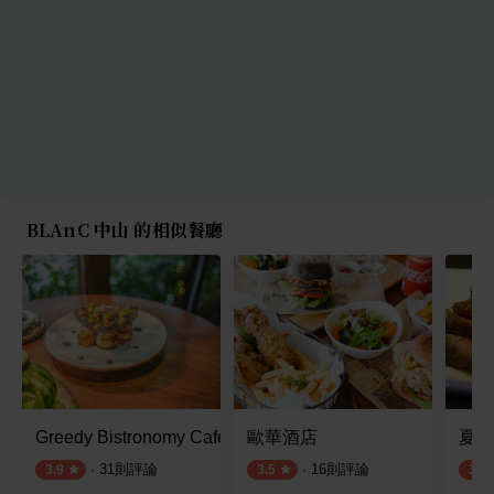
BLAnC 中山 的相似餐廳
Greedy Bistronomy Cafe
歐華酒店
夏慕
·
31
則評論
·
16
則評論
3.9
3.5
3.8