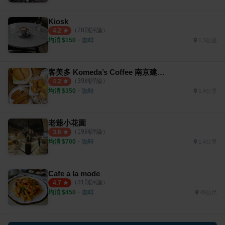
Kiosk
（
78
則評論）
4.2
均消 $
150
・
咖啡
1.3公里
客美多 Komeda’s Coffee 南京建國店
（
39
則評論）
4.2
均消 $
350
・
咖啡
1.4公里
老爺小花園
（
19
則評論）
3.6
均消 $
700
・
咖啡
1.4公里
Cafe a la mode
（
31
則評論）
4.7
均消 $
450
・
咖啡
48公尺