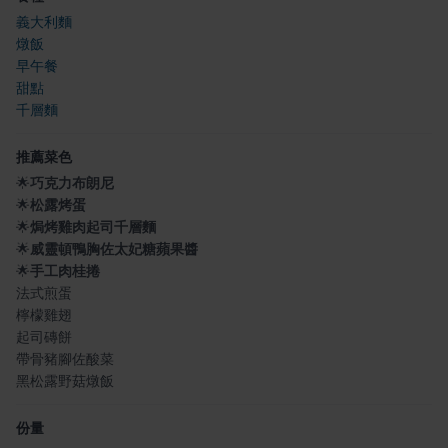
義大利麵
燉飯
早午餐
甜點
千層麵
推薦菜色
🌟
巧克力布朗尼
🌟
松露烤蛋
🌟
焗烤雞肉起司千層麵
🌟
威靈頓鴨胸佐太妃糖蘋果醬
🌟
手工肉桂捲
法式煎蛋
檸檬雞翅
起司磚餅
帶骨豬腳佐酸菜
黑松露野菇燉飯
份量