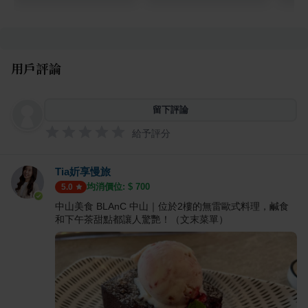
用戶評論
留下評論
給予評分
Tia妡享慢旅
均消價位: $
700
5.0
中山美食 BLAnC 中山｜位於2樓的無雷歐式料理，鹹食
和下午茶甜點都讓人驚艷！（文末菜單）