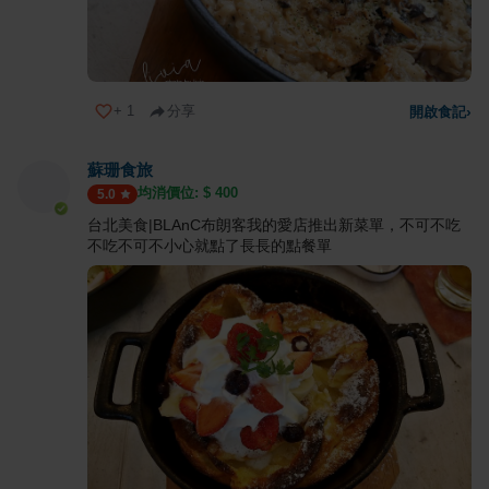
+
1
分享
開啟食記
›
蘇珊食旅
均消價位: $
400
5.0
台北美食|BLAnC布朗客我的愛店推出新菜單，不可不吃
不吃不可不小心就點了長長的點餐單