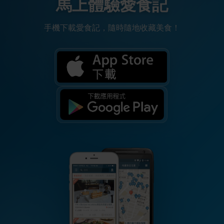
馬上體驗愛食記
手機下載愛食記，隨時隨地收藏美食！