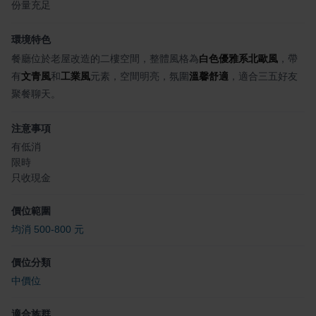
份量充足
環境特色
餐廳位於老屋改造的二樓空間，整體風格為
白色優雅系北歐風
，帶
有
文青風
和
工業風
元素，空間明亮，氛圍
溫馨舒適
，適合三五好友
聚餐聊天。
注意事項
有低消
限時
只收現金
價位範圍
均消 500-800 元
價位分類
中價位
適合族群