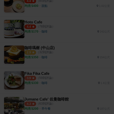
（
85
則評論）
4.4
均消 $
400
・
甜點
1.02公里
Hoto Cafe
（
78
則評論）
4.4
均消 $
170
・
咖啡
242公尺
咖啡瑪榭 (中山店)
（
32
則評論）
2.9
均消 $
350
・
咖啡
154公尺
Fika Fika Cafe
（
59
則評論）
3.9
均消 $
330
・
咖啡
1.4公里
Jumane Cafe' 佐曼咖啡館
（
63
則評論）
4.3
均消 $
200
・
早午餐
187公尺