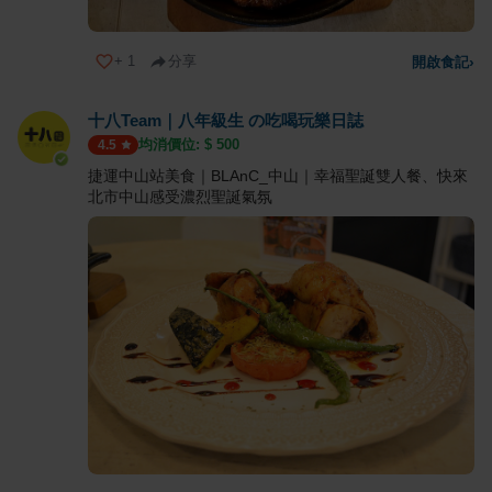
+
1
分享
開啟食記
›
十八Team｜八年級生 の吃喝玩樂日誌
均消價位: $
500
4.5
捷運中山站美食｜BLAnC_中山｜幸福聖誕雙人餐、快來
北市中山感受濃烈聖誕氣氛