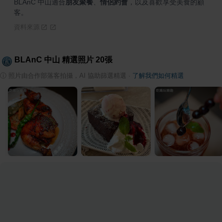
BLAnC 中山適合
朋友聚餐
、
情侶約會
，以及喜歡享受美食的顧
客。
資料來源
BLAnC 中山
精選照片
20
張
ⓘ
照片由合作部落客拍攝，AI 協助篩選精選
·
了解我們如何精選