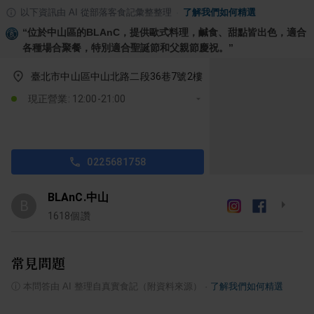
以下資訊由 AI 從部落客食記彙整整理
·
了解我們如何精選
“
位於中山區的BLAnC，提供歐式料理，鹹食、甜點皆出色，適合
各種場合聚餐，特別適合聖誕節和父親節慶祝。
”
臺北市中山區中山北路二段36巷7號2樓
現正營業: 12:00-21:00
0225681758
BLAnC.中山
B
1618
個讚
常見問題
ⓘ
本問答由 AI 整理自真實食記（附資料來源）
·
了解我們如何精選