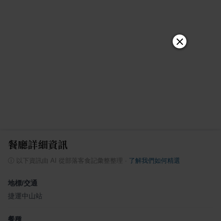
餐廳詳細資訊
ⓘ
以下資訊由 AI 從部落客食記彙整整理
·
了解我們如何精選
地標/交通
捷運中山站
餐種