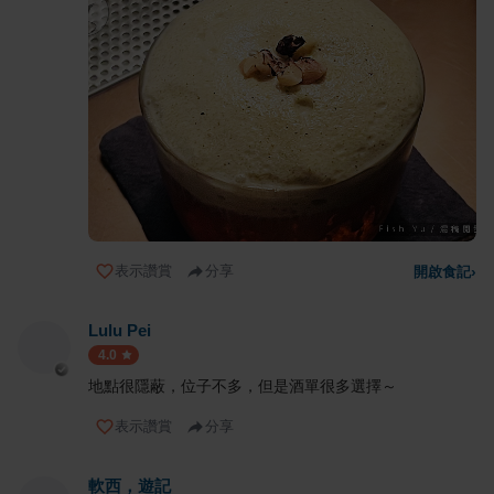
表示讚賞
分享
開啟食記
›
Lulu Pei
4.0
地點很隱蔽，位子不多，但是酒單很多選擇～
表示讚賞
分享
軟西，遊記