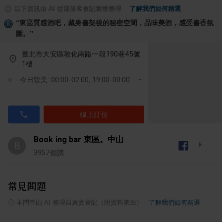
以下資訊由 AI 從部落客食記彙整整理
·
了解我們如何精選
“
東區質感酒吧，藏身書架後的秘密空間，品味美酒，感受書香氛
圍。
”
臺北市大安區敦化南路一段190巷45號
1樓
今日營業: 00:00-02:00, 19:00-00:00
線上訂位
Book ing bar 東區。中山
B
3957
個讚
常見問題
ⓘ
本問答由 AI 整理自真實食記（附資料來源）
·
了解我們如何精選