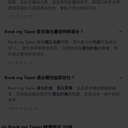
氛圍，並結合魔術元素，因為老闆是魔術高手。調酒以創意水果
調酒和電影主題調酒為特色，餐點水準也相當不錯。
資料來源
Book ing Taipei 是否適合慶祝特殊場合？
Book ing Taipei 擁有
獨立包廂
空間，其中最大的
包廂
可容納 6-
10 人，適合舉辦聚會或派對，且被描述為
適合約會
的餐廳，因
此適合慶祝特殊場合。
資料來源
Book ing Taipei 適合哪些族群前往？
Book ing Taipei 
適合約會
、
朋友聚餐
、以及尋求獨特體驗的顧
客。其精緻高級的類型和
適合約會
的氛圍，使其成為一個不錯的
選擇。
資料來源
Book ing Taipei
精選照片
20
張