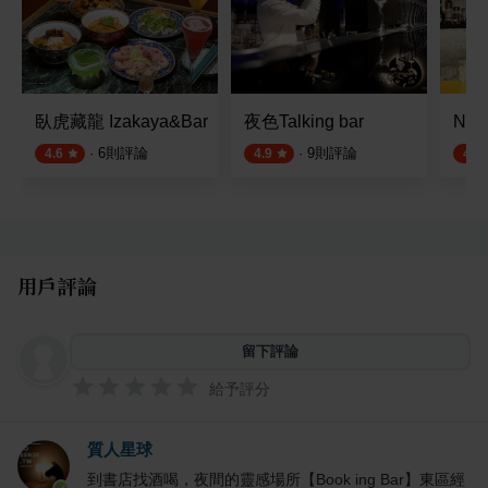
臥虎藏龍 Izakaya&Bar
夜色Talking bar
Non
·
6
則評論
·
9
則評論
4.6
4.9
4.4
用戶評論
留下評論
給予評分
質人星球
到書店找酒喝，夜間的靈感場所【Book ing Bar】東區經