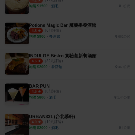
4.1
均消 $
1500
・
酒吧
0公尺
Potions Magic Bar 魔藥學餐酒館
（
6
則評論）
4.8
均消 $
900
・
餐酒館
662公尺
INDULGE Bistro 實驗創新餐酒館
（
32
則評論）
4.6
均消 $
2000
・
餐酒館
460公尺
BAR PUN
（
8
則評論）
4.5
均消 $
800
・
酒吧
1.44公里
URBAN331 (台北慕軒)
（
19
則評論）
4.0
均消 $
2000
・
酒吧
1公里