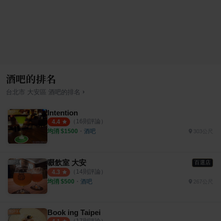
酒吧的排名
›
台北市
大安區
酒吧
的排名
Intention
（
16
則評論）
4.4
均消 $
1500
・
酒吧
303公尺
啜飲室 大安
百選店
（
14
則評論）
4.3
均消 $
500
・
酒吧
267公尺
Book ing Taipei
（
17
則評論）