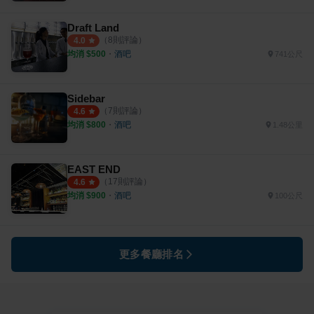
Draft Land
（
8
則評論）
4.0
均消 $
500
・
酒吧
741公尺
Sidebar
（
7
則評論）
4.6
均消 $
800
・
酒吧
1.48公里
EAST END
（
17
則評論）
4.6
均消 $
900
・
酒吧
100公尺
更多餐廳排名