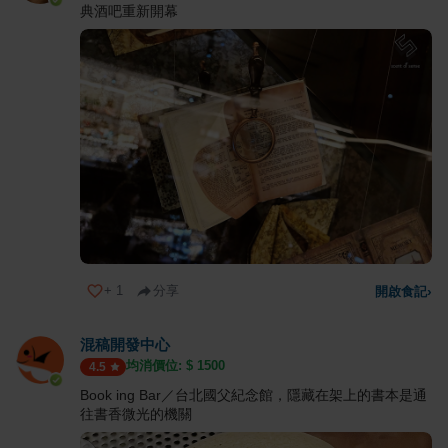
典酒吧重新開幕
+
1
分享
開啟食記
›
混稿開發中心
均消價位: $
1500
4.5
Book ing Bar／台北國父紀念館，隱藏在架上的書本是通
往書香微光的機關