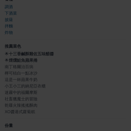
調酒
下酒菜
披薩
拌麵
炸物
推薦菜色
🌟
十三香鹹酥雞佐五味醋醬
🌟
煙燻鮭魚蘋果捲
南丁格爾治百病
檸可桔白一點冰沙
這是一杯蘋果牛奶
小王小三的納尼亞衣櫃
迷霧中的福爾摩斯
社畜獵魔士的冒險
乾碟火辣搖搖酥肉
XO醬港式蘿蔔糕
份量