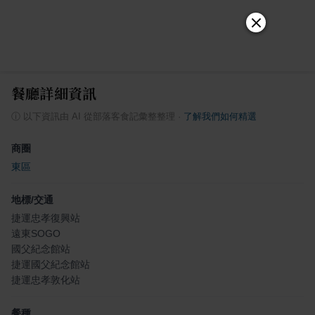
餐廳詳細資訊
ⓘ
以下資訊由 AI 從部落客食記彙整整理
·
了解我們如何精選
商圈
東區
地標/交通
捷運忠孝復興站
遠東SOGO
國父紀念館站
捷運國父紀念館站
捷運忠孝敦化站
餐種