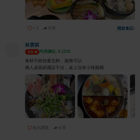
+
1
分享
開啟食記
›
林雲祺
均消價位: $
1210
4.5
食材不錯份量也夠，服務可以
兩人桌面紙擺設不佳，桌上沒有小辣雞桶
表示讚賞
分享