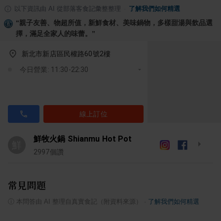
以下資訊由 AI 從部落客食記彙整整理
·
了解我們如何精選
“
親子友善、物超所值，新鮮食材、美味鍋物，多樣甜湯與飲品選
擇，滿足全家人的味蕾。
”
新北市新店區民權路60號2樓
今日營業: 11:30-22:30
線上訂位
鮮牧火鍋 Shianmu Hot Pot
鮮
2997
個讚
常見問題
ⓘ
本問答由 AI 整理自真實食記（附資料來源）
·
了解我們如何精選