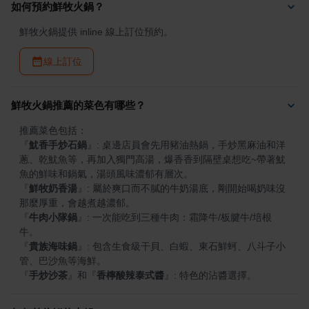
如何預約鮮牧火鍋？
鮮牧火鍋提供 inline 線上訂位預約。
線上訂位
鮮牧火鍋推薦的菜色有哪些？
『
魷香手炒石鍋
』
: 桌邊店員會先用豬油熱鍋，手炒黑麻油和洋
蔥、乾魷魚等，再加入獨門高湯，爆香香到隔壁桌想吃~帶著魷
『
鮮牧奶香湯
』
: 屬於爽口而不膩的牛奶湯底，剛開始喝奶味沒
『
牛肉小隊鍋
』
: 一次能吃到三種牛肉：霜降牛/板腱牛/培根
『
貴族海味鍋
』
: 包含生食級干貝、白蝦、東石鮮蚵、八斗子小
『
手炒沙茶
』
和
『
香檸酸辣泰式醬
』
: 特色的沾醬選擇。