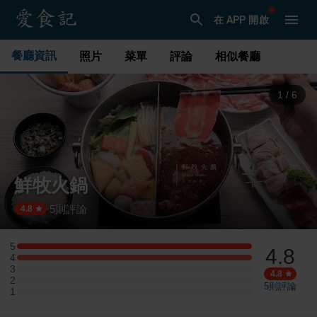
在 APP 開啟
餐廳資訊
照片
菜單
評論
相似餐廳
1
/
6
鮮牧火鍋
5
則評論
·
4.8
5
4.8
5 星：1 則評論
4
4 星：1 則評論
3
3 星：0 則評論
4.8
2
2 星：0 則評論
5
則評論
1
1 星：0 則評論