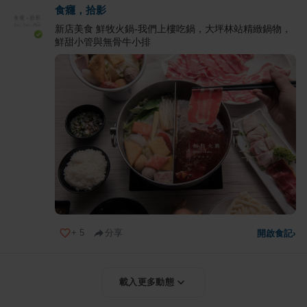
食癮，拾影
新店美食 鮮牧火鍋-我們上樓吃鍋，大坪林站精緻鍋物，
鮮甜小管與無骨牛小排
+
5
分享
開啟食記
›
載入更多動態