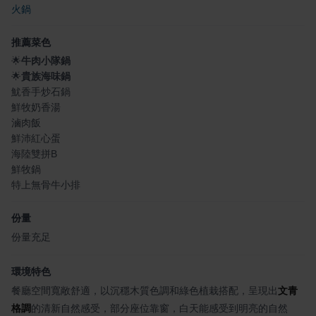
火鍋
推薦菜色
🌟
牛肉小隊鍋
🌟
貴族海味鍋
魷香手炒石鍋
鮮牧奶香湯
滷肉飯
鮮沛紅心蛋
海陸雙拼B
鮮牧鍋
特上無骨牛小排
份量
份量充足
環境特色
餐廳空間寬敞舒適，以沉穩木質色調和綠色植栽搭配，呈現出
文青
格調
的清新自然感受，部分座位靠窗，白天能感受到明亮的自然