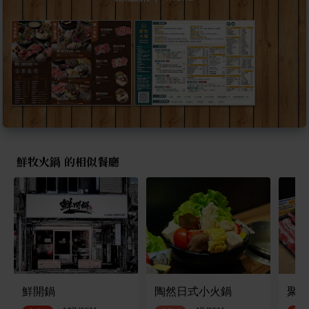
鮮牧火鍋 的相似餐廳
鮮開鍋
陶然日式小火鍋
聚饗