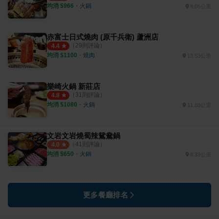
均消 $
966
・
火鍋
8.05公里
赤富士日式燒肉 (原千兵衛) 蘆洲店
（
29
則評論）
4.4
均消 $
1100
・
燒肉
13.53公里
樂崎火鍋 新莊店
（
31
則評論）
4.8
均消 $
1080
・
火鍋
11.68公里
文岩文岩燒蜀辣鴛鴦鍋
（
41
則評論）
4.0
均消 $
650
・
火鍋
8.33公里
更多餐廳排名