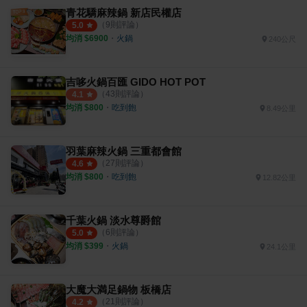
青花驕麻辣鍋 新店民權店
（
9
則評論）
5.0
均消 $
6900
・
火鍋
240公尺
吉哆火鍋百匯 GIDO HOT POT
（
43
則評論）
4.1
均消 $
800
・
吃到飽
8.49公里
羽葉麻辣火鍋 三重都會館
（
27
則評論）
4.6
均消 $
800
・
吃到飽
12.82公里
千葉火鍋 淡水尊爵館
（
6
則評論）
5.0
均消 $
399
・
火鍋
24.1公里
大魔大満足鍋物 板橋店
（
21
則評論）
4.2