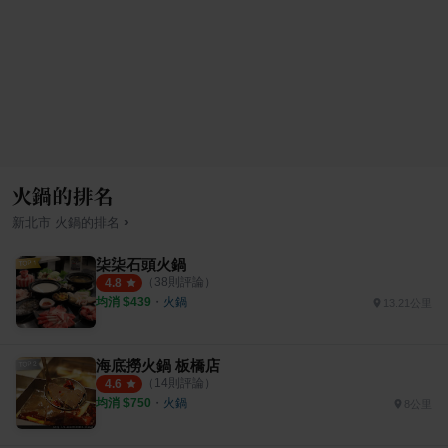
火鍋的排名
›
新北市
火鍋
的排名
柒柒石頭火鍋
（
38
則評論）
4.8
均消 $
439
・
火鍋
13.21公里
海底撈火鍋 板橋店
（
14
則評論）
4.6
均消 $
750
・
火鍋
8公里