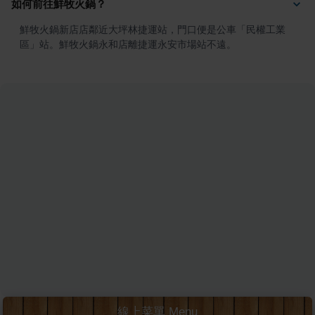
如何前往鮮牧火鍋？
鮮牧火鍋新店店鄰近大坪林捷運站，門口便是公車「民權工業
區」站。鮮牧火鍋永和店離捷運永安市場站不遠。
線上菜單 Menu