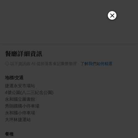
餐廳詳細資訊
ⓘ
以下資訊由 AI 從部落客食記彙整整理
·
了解我們如何精選
地標/交通
捷運永安市場站
4號公園(八二三紀念公園)
永和國立圖書館
秀朗國國小停車場
永和國小停車場
大坪林捷運站
餐種