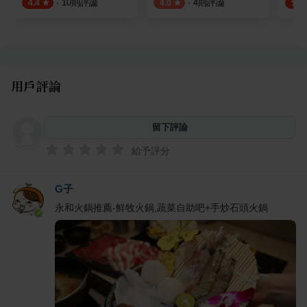
·
10
則評論
·
4
則評論
4.4
4.0
5.0
用戶評論
留下評論
給予評分
G子
永和火鍋推薦-鮮牧火鍋,蔬菜自助吧+手炒石頭火鍋