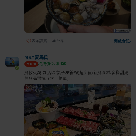
表示讚賞
分享
開啟食記
›
M&Y愛馬氏
均消價位: $
450
5.0
鮮牧火鍋-新店區/親子友善/物超所值/新鮮食材/多樣甜湯
與飲品選擇（附上菜單）。