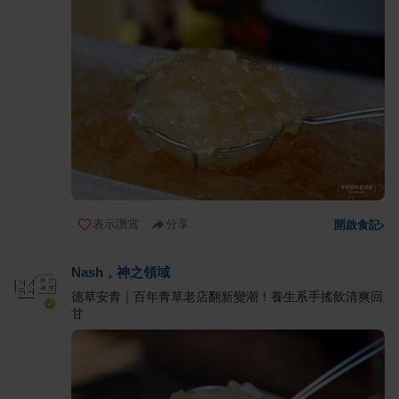
表示讚賞
分享
開啟食記
›
Nash，神之領域
德草安青｜百年青草老店翻新變潮！養生系手搖飲清爽回
甘