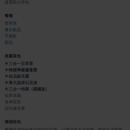
捷運龍山寺站
餐種
青草茶
養生飲品
手搖飲
甜品
推薦菜色
🌟
三合一百草茶
🌟
蜂蜜檸檬蘆薈露
🌟
桂花銀耳露
🌟
寒天晶球石花凍
🌟
三合一特調（隱藏版）
仙草拿鐵
洛神花茶
回甘龜苓膏
環境特色
餐廳裝潢融合復古與現代巧思，以墨綠色為主視覺，營造出清新吸