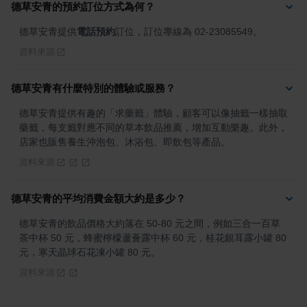
德草安青的預約訂位方式為何？
德草安青提供
電話預約
訂位，訂位專線為 02-23085549。
資料來源
德草安青有什麼特別的體驗或服務？
德草安青提供有趣的「求藥籤」體驗，顧客可以像抽籤一樣抽取
藥籤，每支籤對應不同的草本飲品推薦，增加互動樂趣。此外，
店家也販售養生沖泡包、沐浴包、即飲包等產品。
資料來源
德草安青的平均消費金額大約是多少？
德草安青的飲品價格大約落在 50-80 元之間，例如三合一百草
茶中杯 50 元，蜂蜜檸檬蘆薈露中杯 60 元，桂花銀耳露小罐 80 
元，寒天晶球石花凍小罐 80 元。
資料來源