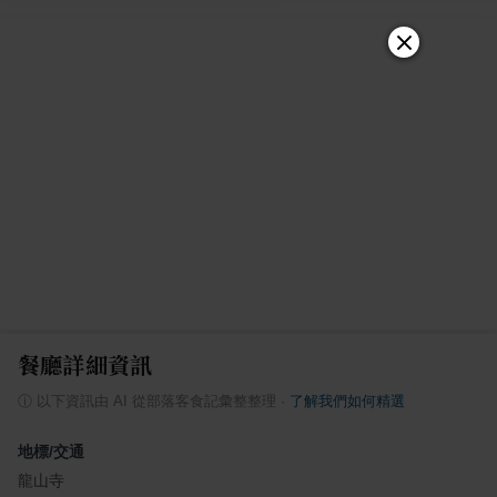
餐廳詳細資訊
ⓘ
以下資訊由 AI 從部落客食記彙整整理
·
了解我們如何精選
地標/交通
龍山寺