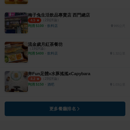
梅子兔生活飲品專賣店 西門總店
（
2
則評論）
4.5
均消 $
100
・
飲料店
995公尺
流金歲月紅茶餐坊
（
1
則評論）
均消 $
400
・
飲料店
1.32公里
奔Fun足體x水豚搖搖xCapybara
（
2
則評論）
4.2
均消 $
150
・
酒吧
1.03公里
更多餐廳排名