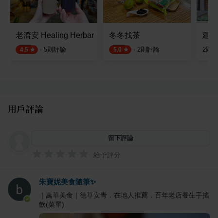
老濟安 Healing Herbar
冬冬找茶
建興
·
5
則評論
·
2
則評論
2
則
4.5
5.0
用戶評論
留下評論
給予評分
朱寶妮美食隨筆✨
｜萬華美食｜德草安青．在地人推薦．百年老店養生手搖
飲(菜單)