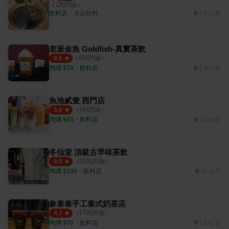
（
1
則評論）
飲料店
・
冰品飲料
1.01公里
老派金魚 Goldfish-真實茶飲
（
8
則評論）
4.5
均消 $
70
・
飲料店
1.06公里
魚池貳壹 西門店
（
4
則評論）
5.0
均消 $
65
・
飲料店
1.24公里
冬仙堂 頂級古早味茶飲
（
22
則評論）
4.5
均消 $
100
・
飲料店
411公尺
象泰泰手工泰式奶茶店
（
17
則評論）
4.7
均消 $
70
・
飲料店
1.03公里