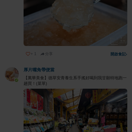
+
1
分享
開啟食記
›
厚片嘴角帶便當
【萬華美食】德草安青養生系手搖好喝到我甘願特地跑一
趟買！(菜單)