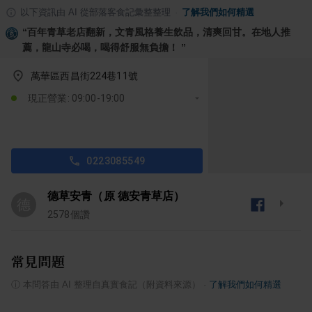
以下資訊由 AI 從部落客食記彙整整理
·
了解我們如何精選
“
百年青草老店翻新，文青風格養生飲品，清爽回甘。在地人推
薦，龍山寺必喝，喝得舒服無負擔！
”
萬華區西昌街224巷11號
現正營業: 09:00-19:00
0223085549
德草安青（原 德安青草店）
德
2578
個讚
常見問題
ⓘ
本問答由 AI 整理自真實食記（附資料來源）
·
了解我們如何精選