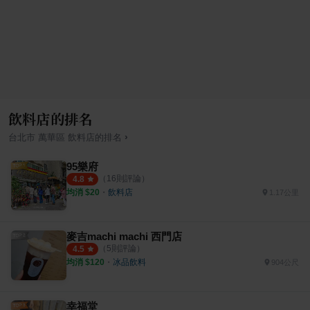
飲料店的排名
›
台北市
萬華區
飲料店
的排名
95樂府
（
16
則評論）
4.8
均消 $
20
・
飲料店
1.17公里
麥吉machi machi 西門店
（
5
則評論）
4.5
均消 $
120
・
冰品飲料
904公尺
幸福堂