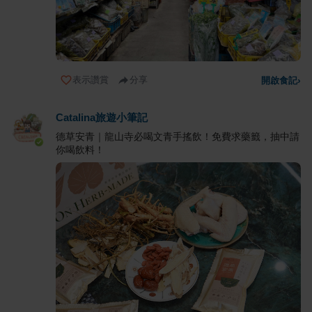
表示讚賞
分享
開啟食記
›
Catalina旅遊小筆記
德草安青｜龍山寺必喝文青手搖飲！免費求藥籤，抽中請
你喝飲料！