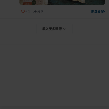
+
1
分享
開啟食記
›
載入更多動態