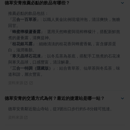
德草安青推薦必點的飲品有哪些？
『
三合一百草茶
』
: 以職人黃金比例現場沖泡，清涼爽快，無糖
『
蜂蜜檸檬蘆薈露
』
: 選用天然蜂蜜與現榨檸檬汁，搭配新鮮熬
『
桂花銀耳露
』
: 細緻清淡的桂花香與蜂蜜香氣，富含膠原蛋
『
寒天晶球石花凍
』
: 以冬瓜茶為基底，搭配手工熬煮的石花凍
『
三合一特調（隱藏版）
』
: 結合青草茶、仙草茶與冬瓜茶，味
道和諧，層次豐富。
資料來源
德草安青的交通方式為何？最近的捷運站是哪一站？
德草安青鄰近龍山寺站，從3號出口步行約5-8分鐘可抵達。
資料來源