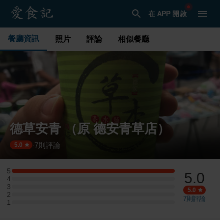
在 APP 開啟
餐廳資訊
照片
評論
相似餐廳
德草安青 （原 德安青草店）
7
則評論
·
5.0
5
5.0
5 星：1 則評論
4
4 星：0 則評論
3
3 星：0 則評論
5.0
2
2 星：0 則評論
7
則評論
1
1 星：0 則評論