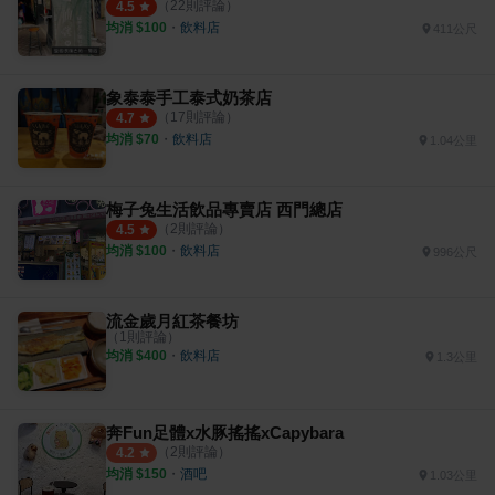
（
22
則評論）
4.5
均消 $
100
・
飲料店
411公尺
象泰泰手工泰式奶茶店
（
17
則評論）
4.7
均消 $
70
・
飲料店
1.04公里
梅子兔生活飲品專賣店 西門總店
（
2
則評論）
4.5
均消 $
100
・
飲料店
996公尺
流金歲月紅茶餐坊
（
1
則評論）
均消 $
400
・
飲料店
1.3公里
奔Fun足體x水豚搖搖xCapybara
（
2
則評論）
4.2
均消 $
150
・
酒吧
1.03公里