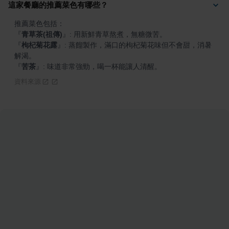
這家餐廳的推薦菜色有哪些？
『
青草茶(祖傳)
』
『
枸杞菊花露
』
: 蒸餾製作，滿口的枸杞菊花味但不會甜，消暑
『
苦茶
』
: 味道非常強勁，喝一杯能讓人清醒。
資料來源