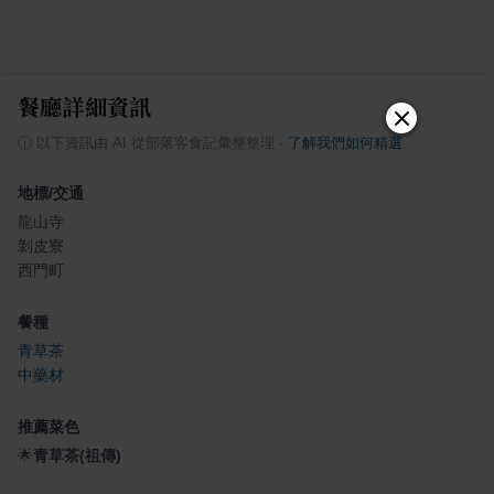
餐廳詳細資訊
ⓘ
以下資訊由 AI 從部落客食記彙整整理
·
了解我們如何精選
地標/交通
龍山寺
剝皮寮
西門町
餐種
青草茶
中藥材
推薦菜色
🌟
青草茶(祖傳)