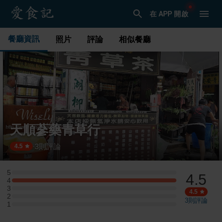
在 APP 開啟
餐廳資訊
照片
評論
相似餐廳
天順蔘藥青草行
3
則評論
·
4.5
5
4.5
5 星：0 則評論
4
4 星：1 則評論
3
3 星：0 則評論
4.5
2
2 星：0 則評論
3
則評論
1
1 星：0 則評論