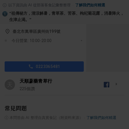
以下資訊由 AI 從部落客食記彙整整理
·
了解我們如何精選
“
祖傳秘方，清涼解暑，青草茶、苦茶、枸杞菊花露，消暑降火，
生津止渴。
”
臺北市萬華區廣州街199號
今日營業: 10:00-20:00
0223365481
天順蔘藥青草行
天
225
個讚
常見問題
ⓘ
本問答由 AI 整理自真實食記（附資料來源）
·
了解我們如何精選