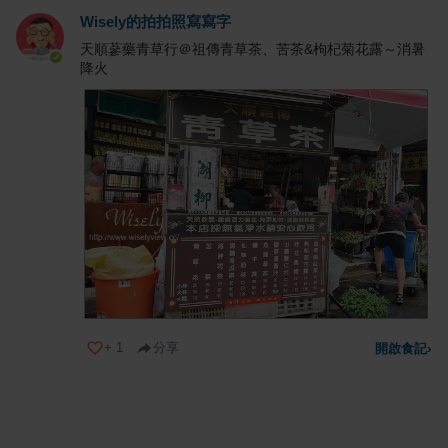
Wisely的拍拍照寫寫字
天順蔘藥青草行＠祖傳青草茶、苦茶&枸杞菊花露～消暑
降火
+
1
分享
開啟食記
›