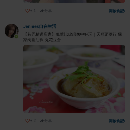
+
1
分享
開啟食記
›
Jennies自在生活
【巷弄精選店家】萬華比你想像中好玩｜天順蔘藥行 蘇
家肉圓油粿 丸花豆倉
+
2
分享
開啟食記
›