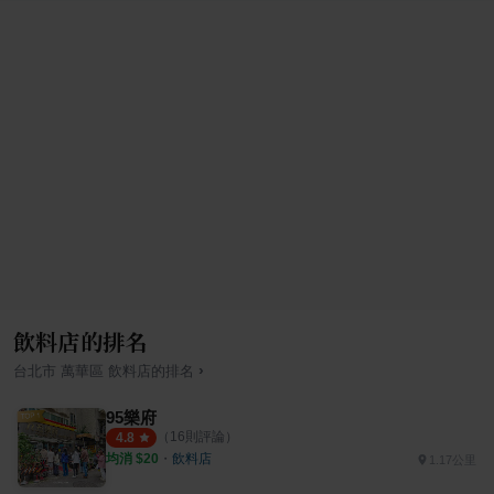
飲料店的排名
›
台北市
萬華區
飲料店
的排名
95樂府
（
16
則評論）
4.8
均消 $
20
・
飲料店
1.17公里