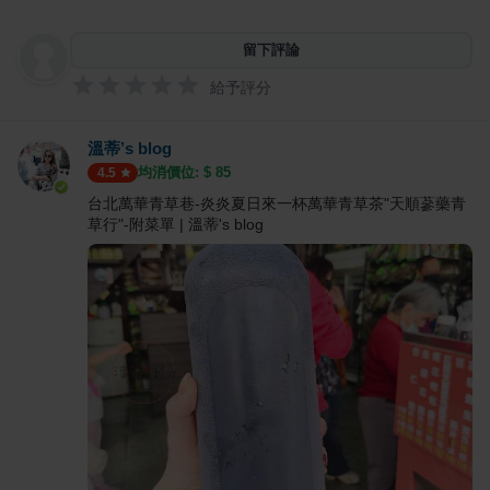
留下評論
給予評分
溫蒂’s blog
均消價位: $
85
4.5
台北萬華青草巷-炎炎夏日來一杯萬華青草茶"天順蔘藥青
草行"-附菜單 | 溫蒂's blog