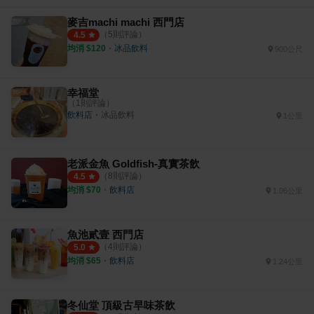
麥吉machi machi 西門店
（
5
則評論）
4.5
均消 $
120
・
冰品飲料
900公尺
幸福堂
（
1
則評論）
飲料店
・
冰品飲料
1公里
老派金魚 Goldfish-真實茶飲
（
8
則評論）
4.5
均消 $
70
・
飲料店
1.06公里
魚池貳壹 西門店
（
4
則評論）
5.0
均消 $
65
・
飲料店
1.24公里
冬仙堂 頂級古早味茶飲