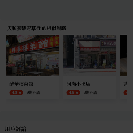
天順蔘藥青草行 的相似餐廳
醉華樓菜館
阿滿小吃店
茶敬茶
·
9
則評論
·
8
則評論
4.8
4.5
4.6
用戶評論