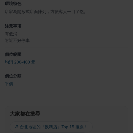
環境特色
店家為開放式店面陳列，方便客人一目了然。
注意事項
有低消
附近不好停車
價位範圍
均消 200-400 元
價位分類
平價
大家都在搜尋
🔎 台北地區的『飲料店』Top 15 推薦！