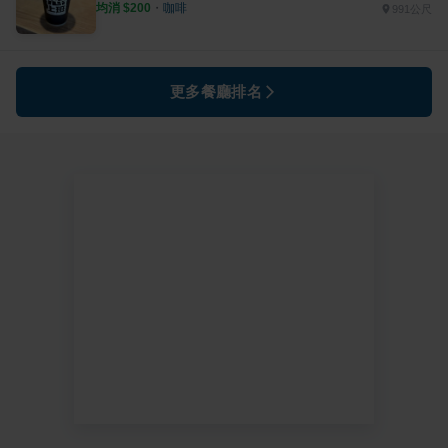
均消 $
200
・
咖啡
991公尺
更多餐廳排名