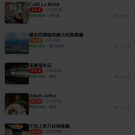
Caffè Le MANI
（
35
則評論）
4.4
均消 $
600
・
早午餐
589公尺
穠舍田園咖啡義大利菜餐廳
（
6
則評論）
3.0
均消 $
550
・
義式料理
2.78公里
湛盧瑞光店
（
10
則評論）
4.4
均消 $
200
・
咖啡
189公尺
JokeR coffee
（
24
則評論）
4.3
均消 $
300
・
咖啡
1.51公里
不想上班只好喝拿鐵
（
32
則評論）
4.2