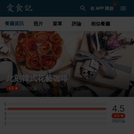
在 APP 開啟
餐廳資訊
照片
菜單
評論
相似餐廳
此刻韓式花藝咖啡
3
則評論
·
4.5
5
4.5
5 星：0 則評論
4
4 星：1 則評論
3
3 星：0 則評論
4.5
2
2 星：0 則評論
3
則評論
1
1 星：0 則評論