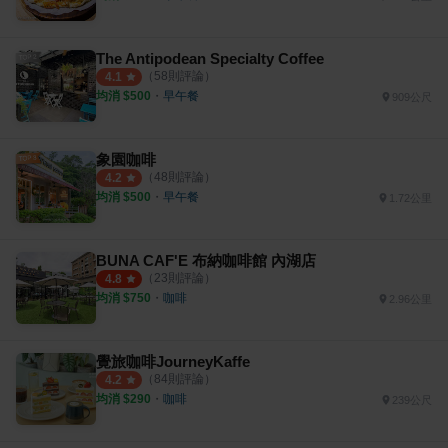
The Antipodean Specialty Coffee
（
58
則評論）
4.1
均消 $
500
・
早午餐
909公尺
象園咖啡
（
48
則評論）
4.2
均消 $
500
・
早午餐
1.72公里
BUNA CAF'E 布納咖啡館 內湖店
（
23
則評論）
4.8
均消 $
750
・
咖啡
2.96公里
覺旅咖啡JourneyKaffe
（
84
則評論）
4.2
均消 $
290
・
咖啡
239公尺