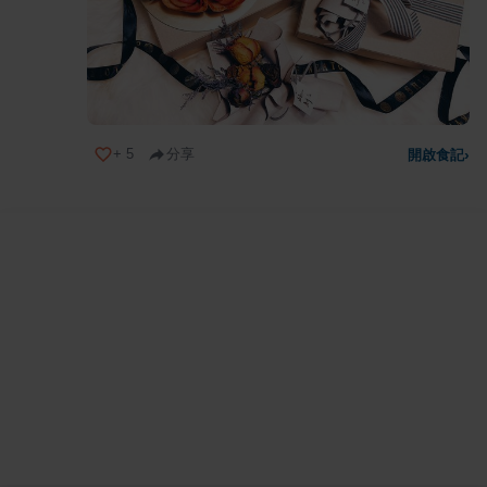
+
5
分享
開啟食記
›