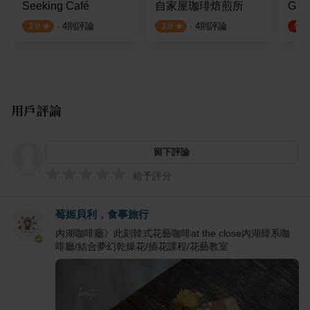
Seeking Café
自家屋珈琲焙煎所
Gu 
·
4
則評論
·
4
則評論
3.0
3.0
5.0
用戶評論
留下評論
給予評分
莓姬貝利，食事旅行
內湖咖啡廳》此刻韓式花藝咖啡at the close內湖韓系咖
啡廳/結合夢幻乾燥花/插花課程/花藝教室