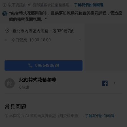
以下資訊由 AI 從部落客食記彙整整理
·
了解我們如何精選
“
結合韓式花藝與咖啡，提供夢幻乾燥花佈置與插花課程，營造療
癒的秘密花園氛圍。
”
臺北市內湖區內湖路一段339巷7號
今日營業: 10:30-18:00
0966483689
此刻韓式花藝咖啡
此
0
個讚
常見問題
ⓘ
本問答由 AI 整理自真實食記（附資料來源）
·
了解我們如何精選