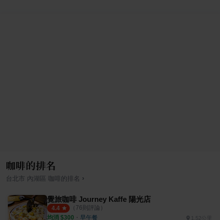
咖啡的排名
›
台北市
內湖區
咖啡
的排名
覺旅咖啡 Journey Kaffe 陽光店
（
76
則評論）
4.4
均消 $
300
・
早午餐
1.52公里