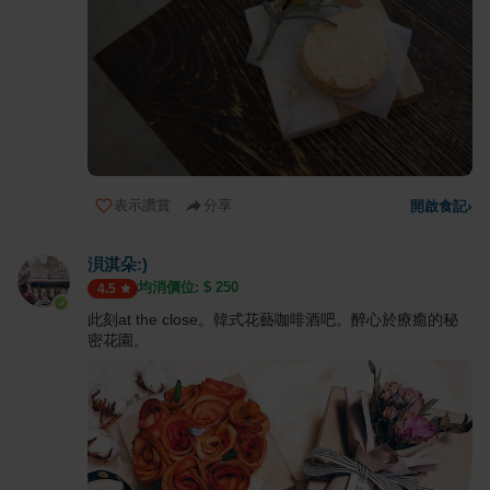
表示讚賞
分享
開啟食記
›
浿淇朵:)
均消價位: $
250
4.5
此刻at the close。韓式花藝咖啡酒吧。醉心於療癒的秘
密花園。