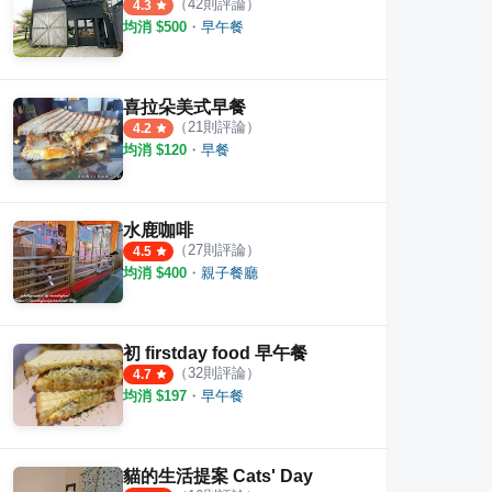
（
42
則評論）
4.3
均消 $
500
・
早午餐
喜拉朵美式早餐
（
21
則評論）
4.2
均消 $
120
・
早餐
水鹿咖啡
（
27
則評論）
4.5
均消 $
400
・
親子餐廳
 咖啡。茶飲。輕食。貓咪寄宿
袋鼠咖啡
美美子
初 firstday food 早午餐
（
32
則評論）
4.7
·
4
則評論
·
22
則評論
4.4
4.8
均消 $
197
・
早午餐
貓的生活提案 Cats' Day