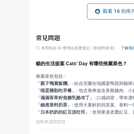
觀看
16
則用
常見問題
ⓘ
本問答由 AI 整理自真實食記（附資料來源）
·
了解我
貓的生活提案 Cats' Day 有哪些推薦菜色？
『
親子鴨賞飯糰
』
『
喵蛋幾勒吃早餐
』
『
滿滿香草籽焦糖乳酪布丁
』
『
鍋煮香料奶茶
』
『
日本奶奶的紅豆泥吐司
』
: 使用東港老鷹紅豆
資料來源