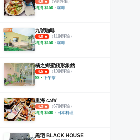
（
9
則評論）
4.0
均消 $
150
・
咖啡
九號咖啡
（
11
則評論）
4.8
均消 $
150
・
咖啡
橘之鄉蜜餞形象館
（
10
則評論）
4.5
$$
・
下午茶
里海 cafe'
（
67
則評論）
4.3
均消 $
500
・
日本料理
黑宅 BLACK HOUSE