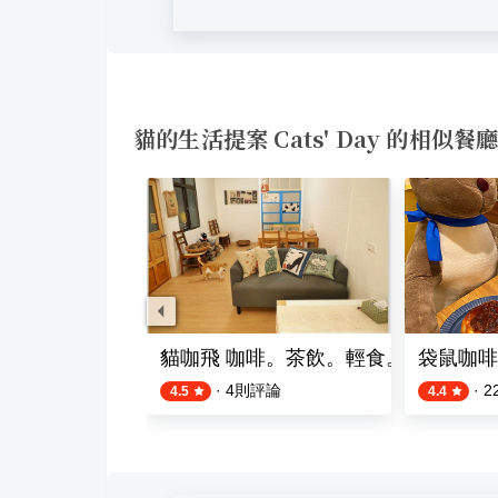
貓的生活提案 Cats' Day 的相似餐
homemade cake
貓咖飛 咖啡。茶飲。輕食。貓咪寄宿
袋鼠咖啡
則評論
·
4
則評論
·
2
4.5
4.4