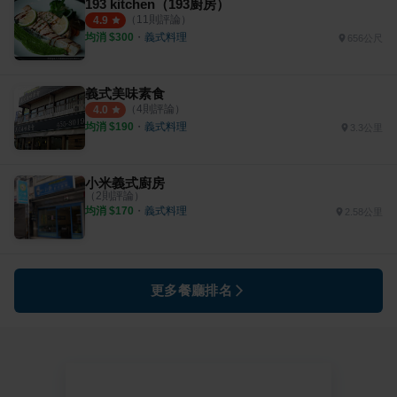
193 kitchen（193廚房）
（
11
則評論）
4.9
均消 $
300
・
義式料理
656公尺
義式美味素食
（
4
則評論）
4.0
均消 $
190
・
義式料理
3.3公里
小米義式廚房
（
2
則評論）
均消 $
170
・
義式料理
2.58公里
更多餐廳排名