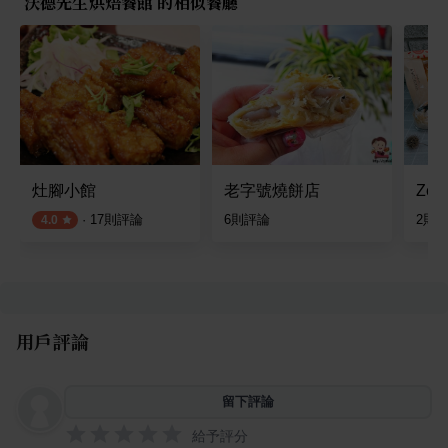
沃德先生烘焙餐館 的相似餐廳
灶腳小館
老字號燒餅店
Ze
·
17
則評論
6
則評論
2
則
4.0
用戶評論
留下評論
給予評分