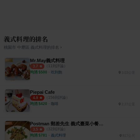
義式料理的排名
›
桃園市
中壢區
義式料理
的排名
Mr.May義式料理
（
11
則評論）
3.7
均消 $
500
・
吃到飽
3.03公里
Piepai Cafe
（
156
則評論）
4.9
均消 $
420
・
咖啡
2.27公里
Postman 郵差先生 義式臺菜小餐館 義式餐酒館
（
32
則評論）
3.5
均消 $
781
・
義式料理
817公尺