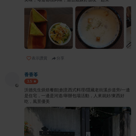
表示讚賞
分享
香香苓
3.5
沃德先生烘焙餐館|創意西式料理/隱藏老街溪步道旁/一邊
是住宅，一邊是河道/舉辦包場活動，人來就好/東西好
吃，風景優美