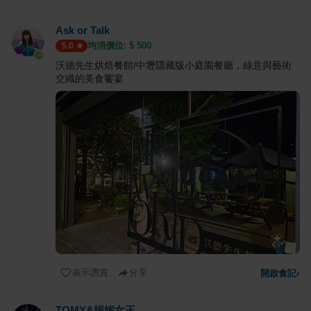
Ask or Talk
均消價位: $
500
5.0
沃德先生烘焙餐館/中壢隱藏版小庭園餐廳，綠意與藝術
交織的美食饗宴
表示讚賞
分享
開啟食記
›
TOMY&妮妮女王