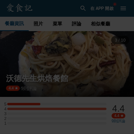
在 APP 開啟
餐廳資訊
照片
菜單
評論
相似餐廳
3
/
10
沃德先生烘焙餐館
9
則評論
·
4.4
5
4.4
5 星：1 則評論
4
4 星：3 則評論
3
3 星：0 則評論
4.4
2
2 星：0 則評論
9
則評論
1
1 星：0 則評論