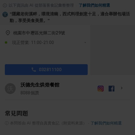
以下資訊由 AI 從部落客食記彙整整理
·
了解我們如何精選
“
隱藏老街溪畔，環境清幽，西式料理創意十足，適合舉辦包場活
動，享受美食美景。
”
桃園市中壢區光輝二街29號
現正營業: 11:00-21:00
032811100
沃德先生烘焙餐館
沃
8088
個讚
常見問題
ⓘ
本問答由 AI 整理自真實食記（附資料來源）
·
了解我們如何精選