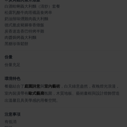
🌟
炭烤雞肉紫米燉飯
白酒蛤蜊義大利麵（清炒）套餐
松露乳酪牛肉塔襯蔬食烤串
奶油辣味燻雞肉義大利麵
德式脆皮豬腳泰香燉飯
炭香迷迭香巴特烤半雞
肉醬焗烤義大利麵
黑糖珍珠鬆餅
份量
份量充足
環境特色
餐廳結合了
庭園詩意
與
室內藝術
，白天綠意盎然，夜晚燈光浪漫，
室內裝潢帶有
歐式藝廊
氛圍，木質地板、藝術畫框與設計燈飾營造
出溫馨且具美學感的用餐空間。
注意事項
有低消