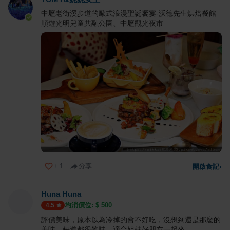
中壢老街溪步道的歐式浪漫聖誕饗宴-沃德先生烘焙餐館
順遊光明兒童共融公園、中壢觀光夜市
+
1
分享
開啟食記
›
Huna Huna
均消價位: $
500
4.5
評價美味，原本以為冷掉的會不好吃，沒想到還是那麼的
美味，每道都很夠味，適合姐妹好朋友一起來