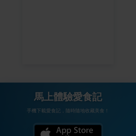
馬上體驗愛食記
手機下載愛食記，隨時隨地收藏美食！