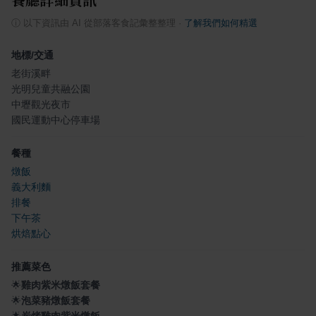
ⓘ
以下資訊由 AI 從部落客食記彙整整理
·
了解我們如何精選
地標/交通
老街溪畔
光明兒童共融公園
中壢觀光夜市
國民運動中心停車場
餐種
燉飯
義大利麵
排餐
下午茶
烘焙點心
推薦菜色
🌟
雞肉紫米燉飯套餐
🌟
泡菜豬燉飯套餐