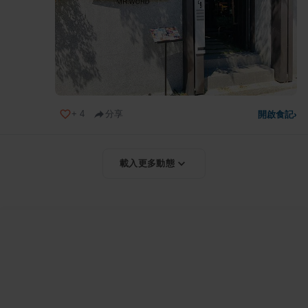
+
4
分享
開啟食記
›
載入更多動態