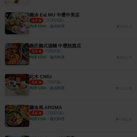
義沐 Eat MU 中壢中美店
（
21
則評論）
4.4
均消 $
500
・
義式料理
704公尺
義匠義式湯麵 中壢慈惠店
（
5
則評論）
5.0
均消 $
350
・
義式料理
655公尺
此木 CIMU
（
7
則評論）
5.0
均消 $
300
・
義式料理
4.61公里
爾洛馬 AROMA
（
13
則評論）
4.8
均消 $
350
・
義式料理
4.88公里