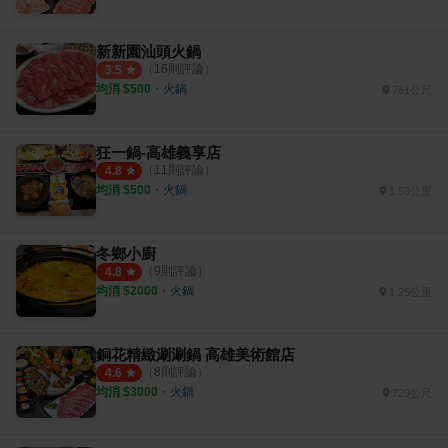
新新園汕頭火鍋
（
16
則評論）
3.5
均消 $
500
・
火鍋
761公尺
狂一鍋-高雄義享店
（
11
則評論）
4.8
均消 $
500
・
火鍋
1.53公里
冬鄉小廚
（
9
則評論）
4.8
均消 $
2000
・
火鍋
1.25公里
銅花精緻涮涮鍋 高雄美術館店
（
8
則評論）
4.6
均消 $
3000
・
火鍋
729公尺