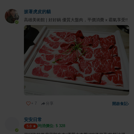
披著虎皮的貓
高雄美術館 | 好好鍋 優質大盤肉，平價消費 x 霸氣享受!!
+
7
分享
開啟食記
›
安安日常
均消價位: $
328
5.0