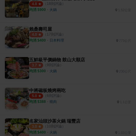
（
18
則評論）
4.8
均消 $
900
・
火鍋
1.52公里
賴桑壽司屋
（
17
則評論）
4.0
均消 $
400
・
日本料理
773公尺
五鮮級平價鍋物 鼓山大順店
（
9
則評論）
3.7
均消 $
300
・
火鍋
230公尺
中將磁板燒烤兩吃
（
6
則評論）
5.0
均消 $
388
・
燒肉
1.1公里
名家汕頭沙茶火鍋 瑞豐店
（
10
則評論）
3.0
均消 $
400
・
火鍋
1.03公里