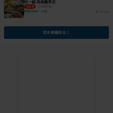
狂一鍋 高雄義享店
（
16
則評論）
4.6
均消 $
600
・
火鍋
1.61公里
更多餐廳排名