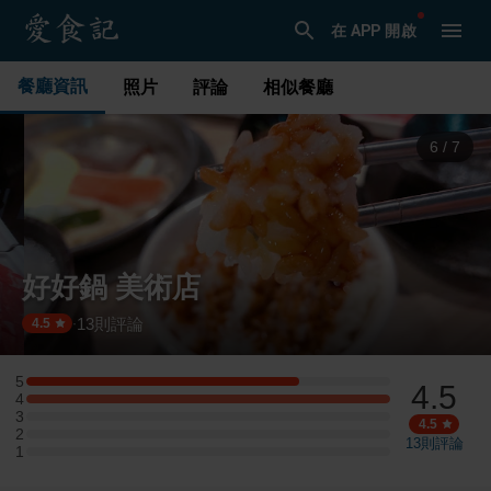
在 APP 開啟
餐廳資訊
照片
評論
相似餐廳
6
/
7
好好鍋 美術店
13
則評論
·
4.5
5
4.5
5 星：3 則評論
4
4 星：4 則評論
3
3 星：0 則評論
4.5
2
2 星：0 則評論
13
則評論
1
1 星：0 則評論