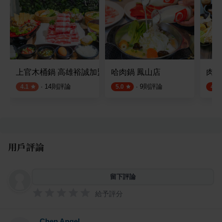
上官木桶鍋 高雄裕誠加盟店
哈肉鍋 鳳山店
肉多
·
14
則評論
·
9
則評論
4.1
5.0
4.5
用戶評論
留下評論
給予評分
Chen Angel