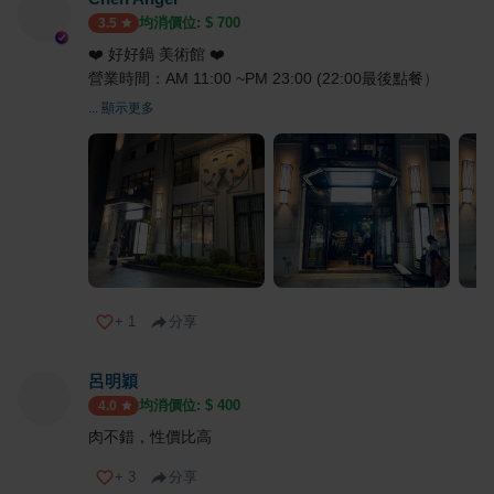
均消價位: $
700
3.5
❤️ 好好鍋 美術館 ❤️
營業時間：AM 11:00 ~PM 23:00 (22:00最後點餐）
... 顯示更多
+
1
分享
呂明穎
均消價位: $
400
4.0
肉不錯，性價比高
+
3
分享