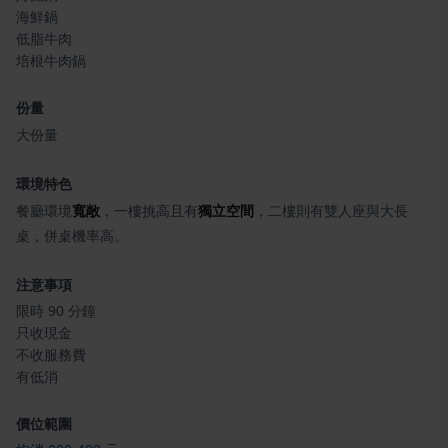
海鮮鍋
低脂牛肉
培根牛肉鍋
份量
大份量
環境特色
餐廳環境
寬敞
，一樓挑高且有
獨立空間
，二樓則有雙人座與大長
桌，併桌機率高。
注意事項
限時 90 分鐘
只收現金
不收服務費
有低消
價位範圍