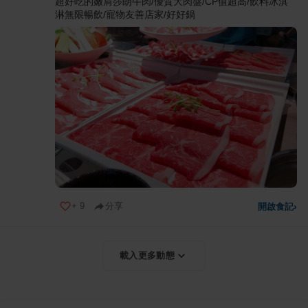
超好吃的嫩肩莎朗牛肉/優質大肉盤/CP值超高/飲料冰淇
淋無限暢飲/寵物友善店家/好好鍋
+
9
分享
開啟食記
›
載入更多動態