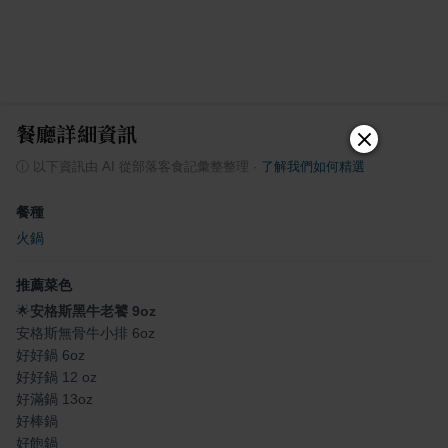
餐廳詳細資訊
ⓘ
以下資訊由 AI 從部落客食記彙整整理
·
了解我們如何精選
餐種
火鍋
推薦菜色
🌟
安格斯黑牛老饕 9oz
安格斯無骨牛小排 6oz
好好鍋 6oz
好好鍋 12 oz
好滿鍋 13oz
好棒鍋
好飽鍋