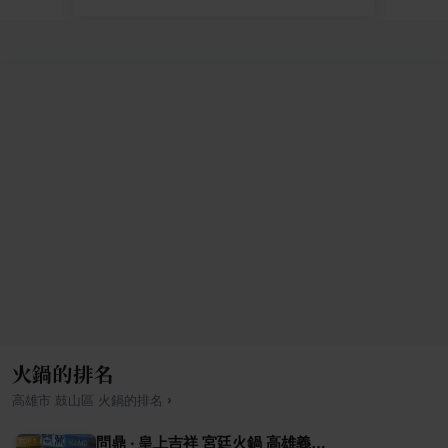
火鍋的排名
›
高雄市
鼓山區
火鍋
的排名
問鼎 ‧ 皇上吉祥 宮廷火鍋 高雄義享店