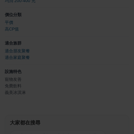
均消 200-400 元
價位分類
平價
高CP值
適合族群
適合朋友聚餐
適合家庭聚餐
設施特色
寵物友善
免費飲料
義美冰淇淋
大家都在搜尋