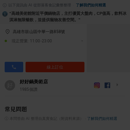
以下資訊由 AI 從部落客食記彙整整理
·
了解我們如何精選
“
高雄美術館附近平價鍋物店，主打優質大盤肉，CP值高，飲料冰
淇淋無限暢飲，並提供寵物友善空間。
”
高雄市鼓山區中華一路858號
現正營業: 11:00-23:00
線上訂位
好好鍋美術店
好
1985
個讚
常見問題
ⓘ
本問答由 AI 整理自真實食記（附資料來源）
·
了解我們如何精選