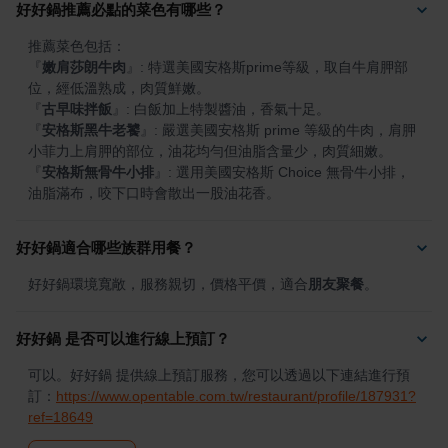
好好鍋推薦必點的菜色有哪些？
『
嫩肩莎朗牛肉
』
: 特選美國安格斯prime等級，取自牛肩胛部
『
古早味拌飯
』
『
安格斯黑牛老饕
』
: 嚴選美國安格斯 prime 等級的牛肉，肩胛
『
安格斯無骨牛小排
』
: 選用美國安格斯 Choice 無骨牛小排，
油脂滿布，咬下口時會散出一股油花香。
好好鍋適合哪些族群用餐？
好好鍋環境寬敞，服務親切，價格平價，適合
朋友聚餐
。
好好鍋 是否可以進行線上預訂？
可以。好好鍋 提供線上預訂服務，您可以透過以下連結進行預
訂：
https://www.opentable.com.tw/restaurant/profile/187931?
ref=18649