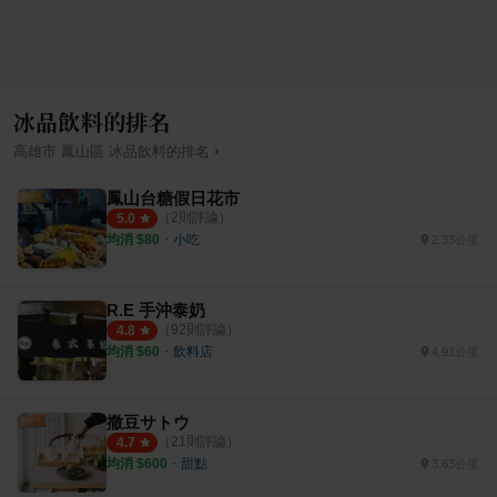
冰品飲料的排名
›
高雄市
鳳山區
冰品飲料
的排名
鳳山台糖假日花市
（
2
則評論）
5.0
均消 $
80
・
小吃
2.33公里
R.E 手沖泰奶
（
92
則評論）
4.8
均消 $
60
・
飲料店
4.91公里
撒豆サトウ
（
21
則評論）
4.7
均消 $
600
・
甜點
3.63公里