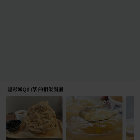
豐彩嫩Q仙草 的相似餐廳