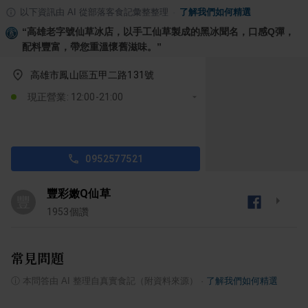
以下資訊由 AI 從部落客食記彙整整理
·
了解我們如何精選
“
高雄老字號仙草冰店，以手工仙草製成的黑冰聞名，口感Q彈，
配料豐富，帶您重溫懷舊滋味。
”
高雄市鳳山區五甲二路131號
現正營業: 12:00-21:00
0952577521
豐彩嫩Q仙草
豐
1953
個讚
常見問題
ⓘ
本問答由 AI 整理自真實食記（附資料來源）
·
了解我們如何精選