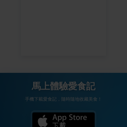
馬上體驗愛食記
手機下載愛食記，隨時隨地收藏美食！