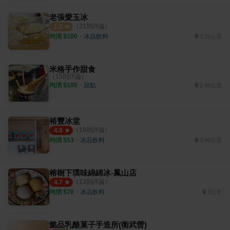
老張愛玉冰
（
21
則評論）
1.8
均消 $
100
・
冰品飲料
3.24公里
米格手作甜食
（
15
則評論）
均消 $
100
・
甜點
2.98公里
裕豐冰堂
（
19
則評論）
4.8
均消 $
53
・
冰品飲料
3.96公里
榕樹下璞味綿綿冰-鳳山店
（
13
則評論）
4.7
均消 $
70
・
冰品飲料
3公里
懿品乳酪菓子手造所(衛武營)