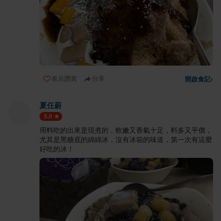
表示讚賞
分享
開啟食記
›
夏任蔚
5.0
用料吃的出來是現煮的，軟嫩又香氣十足，料多又平價，
尤其是黑糖底的綿綿冰，沒有冰箱的味道，第一次有這麼
好吃的冰！