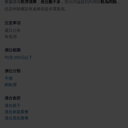
餐廳環境
乾淨清爽
，
座位數不多
，部分評論提到內用區
較為悶熱
，
但店外騎樓設有桌椅並提供電風扇。
注意事項
週日公休
有低消
價位範圍
均消 200元以下
價位分類
平價
銅板價
適合族群
適合親子
適合家庭聚餐
適合朋友聚餐