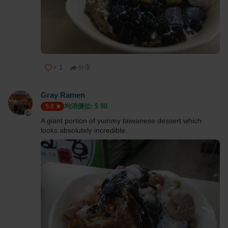
+
1
分享
Gray Ramen
均消價位: $
80
5.0
A giant portion of yummy taiwanese dessert which
looks absolutely incredible.