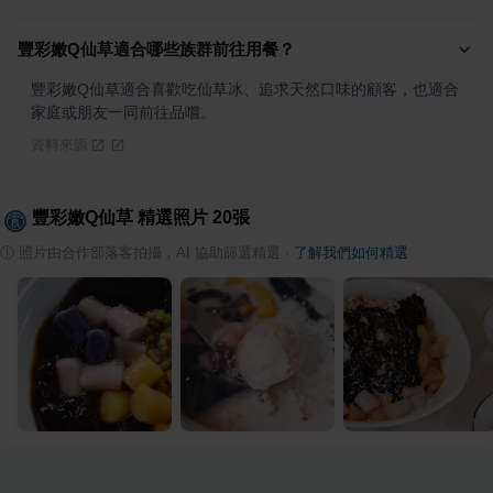
豐彩嫩Q仙草適合哪些族群前往用餐？
豐彩嫩Q仙草適合喜歡吃仙草冰、追求天然口味的顧客，也適合
家庭或朋友一同前往品嚐。
資料來源
豐彩嫩Q仙草
精選照片
20
張
ⓘ
照片由合作部落客拍攝，AI 協助篩選精選
·
了解我們如何精選