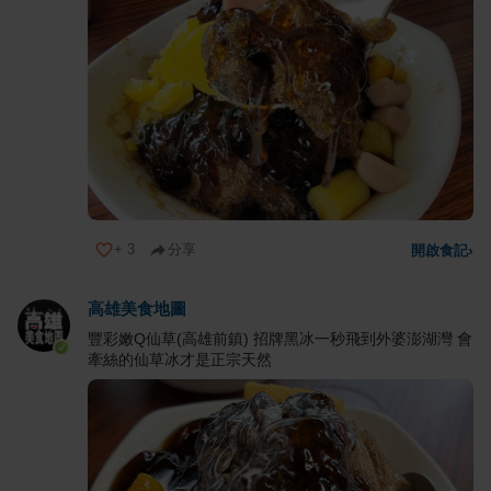
+
3
分享
開啟食記
›
高雄美食地圖
豐彩嫩Q仙草(高雄前鎮) 招牌黑冰一秒飛到外婆澎湖灣 會
牽絲的仙草冰才是正宗天然