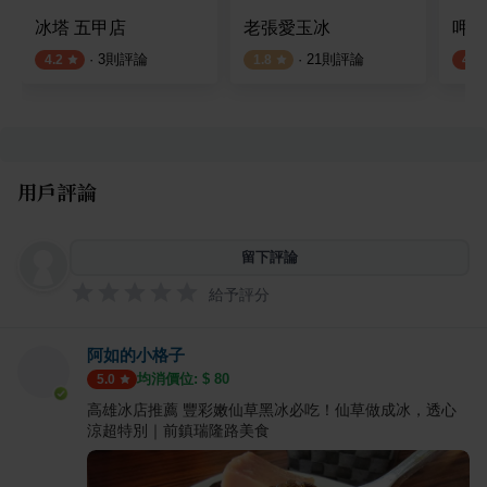
冰塔 五甲店
老張愛玉冰
呷丸
·
3
則評論
·
21
則評論
4.2
1.8
4.3
用戶評論
留下評論
給予評分
阿如的小格子
均消價位: $
80
5.0
高雄冰店推薦 豐彩嫩仙草黑冰必吃！仙草做成冰，透心
涼超特別｜前鎮瑞隆路美食