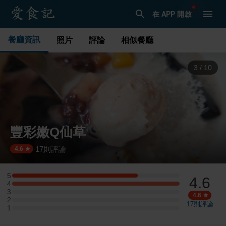
在 APP 開啟
餐廳資訊
照片
評論
相似餐廳
3
/
10
豐彩嫩Q仙草
17
則評論
·
4.6
5
4.6
5 星：3 則評論
4
4 星：4 則評論
3
3 星：0 則評論
4.6
2
2 星：0 則評論
17
則評論
1
1 星：0 則評論