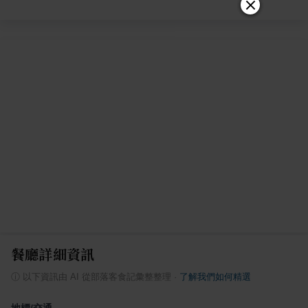
餐廳詳細資訊
ⓘ
以下資訊由 AI 從部落客食記彙整整理
·
了解我們如何精選
地標/交通