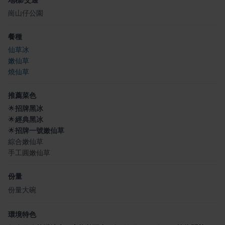
崗山仔公園
餐種
仙草冰
嫩仙草
燒仙草
推薦菜色
🌟
招牌黑冰
🌟
經典黑冰
🌟
招牌一號嫩仙草
綜合嫩仙草
手工圓嫩仙草
份量
份量大碗
環境特色