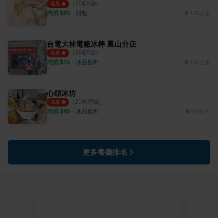
（
2
則評論）
4.5
均消 $
85
・
甜點
2.36公里
台電大林電廠冰棒 鳳山分店
（
3
則評論）
5.0
均消 $
15
・
冰品飲料
2.64公里
心頌冰坊
（
21
則評論）
4.9
均消 $
80
・
冰品飲料
502公尺
更多餐廳排名